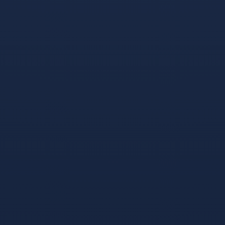
转错包退
【TMmZq9EEXPJ5vtTrsKKofiYcumhUR31RsH】客服
TeleGram:【@TrxEm】
trx转错包退
2026-07-12 23:46:42
转错包退
【TRQFMwJiTQrxBKvcB3T93Vajnphb8vKjFP】客服
TeleGram:【@TrxEm】
trx转错包退
2026-07-13 16:27:57
转错包退
【TN8EYdnTkze4UGqiZqno7is1dzGMXDP77Q】客服
TeleGram:【@TrxEm】
trx转错包退
2026-07-14 09:29:18