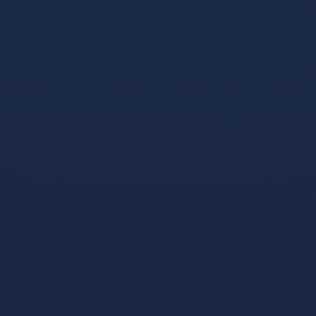
u地址转错
【TMSocPC3qM1pmvahhYH7zemBf19AGGW5wp】转
错请联系TeleGram:【@TrxEm】
trx转错包退
2026-07-10 14:28:45
转错包退
【TEER3uvJvR2Fhhon69ZxgxYSEP5Z3qStUU】客服
TeleGram:【@TrxEm】
trx转错包退
2026-07-11 02:46:40
转错包退
【TKuzALWyDpP6joMtQJsbstrqgyNRN8mSPU】客服
TeleGram:【@TrxEm】
trx转错包退
2026-07-12 21:32:11