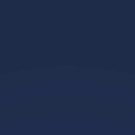
u地址转错
【TGVpQiPr2YfcHpq5V9RQzsmnuu5iwjWuHW】转错请
联系TeleGram:【@TrxEm】
节省TRX手续费
2026-06-15 11:51:19
u地址转错
【TMfuqeVKRuKieVF5Eufy7DA8oay1Z4h7xg】转错请
联系TeleGram:【@TrxEm】
波场能量租赁
2026-06-16 20:17:05
u地址转错 【
TFfimWxz2monTGyYEpxiRWLnEepWMRruV7 】转错请
联系TeleGram:【@TrxEm】
trx能量租赁
2026-06-17 08:50:24