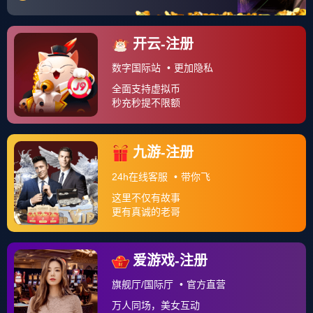
天动地，波特兰的故事总与孤胆英雄的壮烈紧密相连，他们
的篮球哲学，是古典主义的个人英雄赞歌，是在逆境中绽放
带刺的美丽，篮球的潮水终将向前奔涌，当现代篮球日益强
调速度、空间、无限换防与团队传导时，开拓者那套依赖超
级后卫单点爆破、内线传统站桩的模式，开始显露出与时代
的裂痕，他们的阵容，像一件精心保存却已过时的铠甲，虽
闪耀着忠诚与勇武的荣光，却在面对新时代的洪流时,显得沉
重而迟缓。
反观萨克拉门托国王，他们曾是联盟最漫长的黑暗隧道，连
续十六年无缘季后赛的纪录，是压在胸口的一块巨石，但管
理层的耐心与远见，如同精密的外科手术，为他们注入了全
新的基因，他们围绕福克斯的闪电速度、小萨博尼斯的策应
轴心，打造了一套行云流水、全民皆兵的进攻体系，他们的