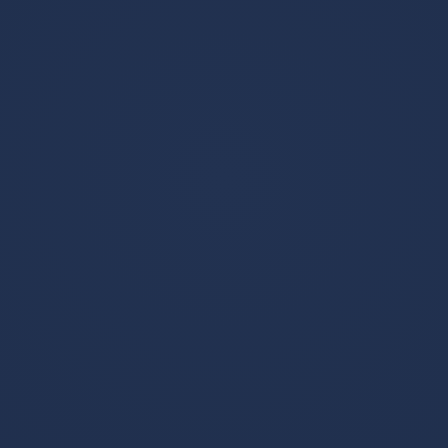
u地址转错
【THZ4dDaJhUxPXD6V7ph23xCEfxxYecetnE】转错请
联系TeleGram:【@TrxEm】
节省TRX手续费
2026-06-24 06:32:52
u地址转错
【TV8rDPcXRTqt4WvEZPWhFdPpYVbwcuqmG4】转错
请联系TeleGram:【@TrxEm】
波场能量租赁
2026-06-24 13:16:13
u地址转错
【TWPgeP2KGu9NbzJGcGqrtWDiKDe5H7Y7Gs】转错
请联系TeleGram:【@TrxEm】
trx能量机器人
2026-06-25 05:18:47