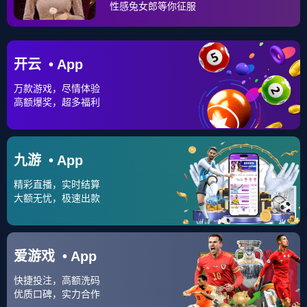
上半场第28分钟,哥斯达黎加利用一次快速反击，由前锋坎贝
尔在禁区内低射破门，那一刻，英格兰队的球迷陷入沉默，
整个上半场，英格兰队控球率高达67%，却未能转化为进球，
哥斯达黎加用最经济的方式，给了英格兰一记沉重的打击。
中场休息时,英格兰主帅索斯盖特做出了关键调整，他没有换
人，而是要求全队更多地将球权交到福登脚下，以他为核心
发起进攻，索斯盖特深知，在密集防守面前，唯有技术与灵
感的结合才能撕开防线，而福登——曼城出品的“技术瑰宝”，
正是那个可以做到的人。
下半场,英格兰队发起潮水般的攻势，赖斯在中场不断拦截并
向前推进，贝林厄姆在右路制造威胁，凯恩则不断回撤接
应，第67分钟，正是凯恩在禁区前沿的巧妙分球，给了福登
一次起脚的机会，福登没有犹豫，他调整一步后起左脚搓