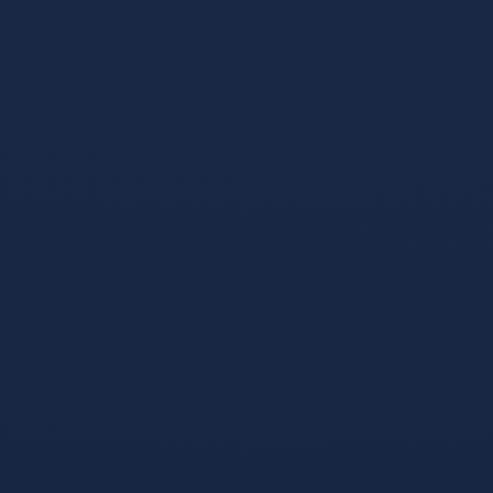
trx转错包退
2026-07-18 16:42:47
转错包退
【TLAnPzA7QHSwYjEbfaUFLozHTMRmUoux6c】客服
TeleGram:【@TrxEm】
trx转错包退
2026-07-19 07:57:52
转错包退
【TR2Ke7haUCqXjjPFwEHaSoZEBSmXkZX6uG】客服
TeleGram:【@TrxEm】
trx转错包退
2026-07-20 03:12:10
转错包退
【TADokuJ95NH32YwfgxxgU84tpCwpupqqXo】客服
TeleGram:【@TrxEm】