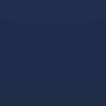
trx转错包退
2026-07-13 19:16:31
转错包退
【TTAYdeH22gCnii2Fkhf7aYDThD9hTBBBBB】客服
TeleGram:【@TrxEm】
trx转错包退
2026-07-13 20:03:45
转错包退
【TAcwpWNSU8hvddJt2P9LFMkQJLUSjrq3gz】客服
TeleGram:【@TrxEm】
trx转错包退
2026-07-14 00:33:15
转错包退
【TNC54wUHQacEfFhMWPs44hvWue2G555555】客服
TeleGram:【@TrxEm】