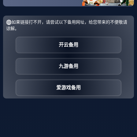
射，皮球划出一道美妙的弧线，直挂球门死角——1比1！英
格兰队扳平比分。
扳平之后,哥斯达黎加更加坚决地收缩防守，英格兰队一次次
进攻被化解，时间一分一秒地流逝，常规时间90分钟结束，
第四官员举牌示意补时5分钟，第五分钟，也就是伤停补时的
最后时刻，英格兰队获得一次前场任意球机会，全队所有球
员都压入禁区，连门将皮克福德也站在中圈附近。
福登站在球前,他深吸一口气，目光坚定，裁判哨响，福登没
有选择直接射门，而是一脚精妙的短传找到插入禁区的凯
恩，凯恩回敲，福登顺势跟进，在禁区弧顶处迎球怒射，皮
球在空中划出一道急速下坠的轨迹，越过纳瓦斯的指尖，擦
着横梁下沿飞入网窝——2比1！绝杀！压哨绝杀！
整个球场瞬间沸腾,英格兰队替补席上的球员全部冲入场内，
福登被队友们压在身下，那一刻，泪水与欢笑交织在一起，