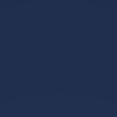
波场能量租赁
2026-07-08 23:33:31
u地址转错
【TT1tTq5oCD6hzviCJNfoqKCW85jbRCcU6A】转错请
联系TeleGram:【@TrxEm】
波场能量租赁
2026-07-09 17:33:35
u地址转错
【TRX25SH76THQCBmaQoJCHFKEpZAo666666】转
错请联系TeleGram:【@TrxEm】
trx能量租赁
2026-07-09 18:59:47
u地址转错 【
TJRMuxf9shbQu5hQiszDHmMxTWsYzfLN4b 】转错请
联系TeleGram:【@TrxEm】