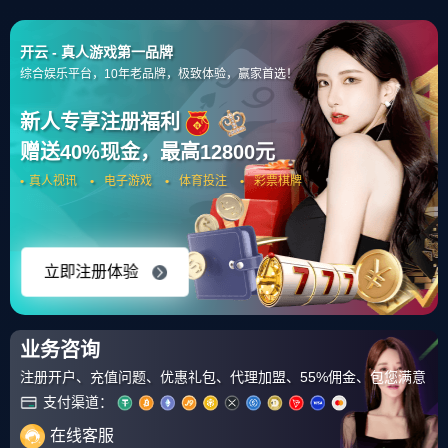
开云体育入口-绿茵绝响，福登压哨绝杀，英格兰
惊险逆转哥斯达黎加
2026-07-03 5:03:27
世界杯
开云美加墨
523
|
70
条评论
2026年7月2日,一个注定载入世界杯史册的夜晚，在H组最后
一轮小组赛中，英格兰对阵哥斯达黎加，这场比赛不仅关乎
出线名额，更是一场意志与技术的终极较量，当比赛时间悄
然滑入伤停补时，比分依然定格在1比1，就在所有人都以为
平局收场之时，福登——这位被誉为“英格兰新一代技术核心”
的年轻人，用一脚石破天惊的压哨绝杀，点燃了整个球场，
也点燃了英格兰球迷的心。
比赛从一开始就充满了火药味,哥斯达黎加并非传统强队，但