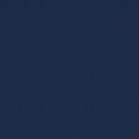
节省TRX手续费
2026-07-06 14:33:05
u地址转错
【TJYzYmzufj6hay1kUETf9oo5LAA6gggggg】转错请联
系TeleGram:【@TrxEm】
波场能量租赁
2026-07-06 18:33:12
u地址转错
【TTm6jRs8KaecwJUfdstftEdHHwFYuDDGpw】转错请
联系TeleGram:【@TrxEm】
波场能量租赁
2026-07-07 05:04:14
u地址转错 【
TWGSTQu17DaqSptB3fwtqkhkaGALNr2ZaB 】转错请
联系TeleGram:【@TrxEm】