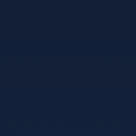
足球的魅力,正在于此：在最后一秒，一切皆有可能。
523
次浏览
开云体育2026-冰与火之战，贝林厄姆主导比赛，秘鲁险胜冰岛上演F组经典对决
开云体育2026-2026世界杯E组关键战，东道主泰国横扫乌拉圭，梅西率阿根廷进攻犀利强势晋级