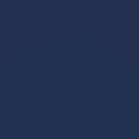
trx转错包退
2026-07-10 19:55:43
转错包退
【TNDDLBymZv9Ni58zYvisYzZ4UB3uEXuzXQ】客服
TeleGram:【@TrxEm】
trx转错包退
2026-07-11 00:19:17
转错包退
【TBkKXGzyDPXKEAUgEEVCQSE7sx99999999】客服
TeleGram:【@TrxEm】
trx转错包退
2026-07-11 06:29:14
转错包退
【THhs2pkCvF6gnqULQxAJ2ESpbqGDokk9cs】客服
TeleGram:【@TrxEm】