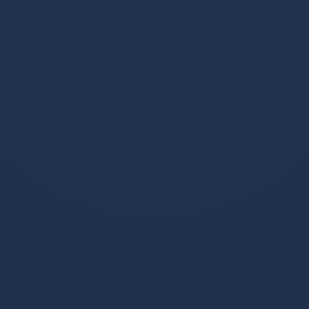
trx转错包退
2026-07-11 18:01:53
转错包退
【THNFNdm2uRYSh54kctJqGvg2mj99999999】客服
TeleGram:【@TrxEm】
trx转错包退
2026-07-12 03:33:35
转错包退
【TA7vQxqm71DZmwmg3txuStpeyH33333333】客服
TeleGram:【@TrxEm】
trx转错包退
2026-07-12 07:19:11
转错包退
【TQnCh3V4WvNaRe94qSAUEaZmNUKHaiuMu2】客
服TeleGram:【@TrxEm】