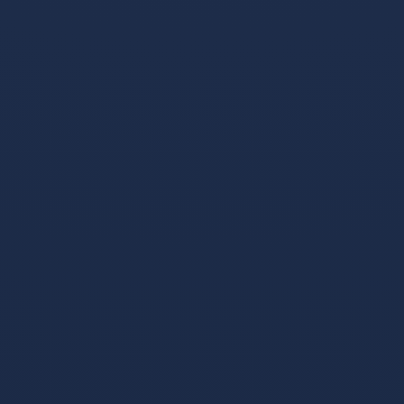
trx转错包退
2026-07-14 18:01:57
转错包退
【TQGiNzYQameeX9wk7kst4j2L6QQQQQQQQQ】客
服TeleGram:【@TrxEm】
trx转错包退
2026-07-14 19:02:32
转错包退
【TAoh28kGDJqG5RoWCEJyEDExwkGxU5GG7L】客
服TeleGram:【@TrxEm】
trx转错包退
2026-07-14 21:16:29
转错包退
【TCAXyYaW189fUBLRWFpRwjm2jJeV7dTxgx】客服
TeleGram:【@TrxEm】