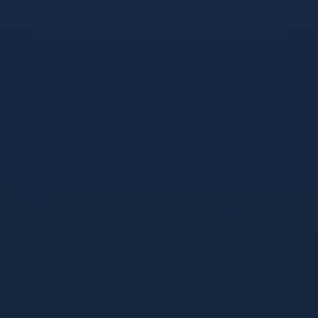
转错包退
【TX9XMRgQapueC49XZk4VWJV4RvuyVT5qSN】客服
TeleGram:【@TrxEm】
trx转错包退
2026-07-19 03:05:03
转错包退【TVg15cRx2G9scjobcccccrMQJ5e85qEqLo】
客服TeleGram:【@TrxEm】
trx转错包退
2026-07-19 11:48:45
转错包退【TAaVTHvifNKLr5e2ibpaTh8dDXKBRraDs8】
客服TeleGram:【@TrxEm】
trx转错包退
2026-07-19 16:10:06
转错包退
【TYJgZTRZCj6YdUFadv2UJNuBSSN9fGq4pb】客服