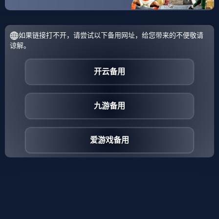
道诡异的抛物线，越过门将的指尖，重重砸在横梁下沿弹入
网窝！1-1！保加利亚人在绝境中扳平了比分！
这粒进球彻底改变了比赛的走向,坎塞洛不再仅仅是一名边后
卫，他成为了保加利亚进攻的发动机，第52分钟，他再次从
左路发起攻势，与中场科斯塔迪诺夫完成二过一配合后突入
禁区，在倒地前将球横扫至门前，可惜包抄的队友稍稍慢了
半拍，第68分钟，坎塞洛在禁区外尝试远射，皮球击中乌兹
别克斯坦后卫的腿部发生折射，险些再次洞穿球门。
乌兹别克斯坦的防线在坎塞洛的反复冲击下摇摇欲坠,他们的
体力开始下降，高位逼抢的强度也明显减弱，卡西莫夫连续
做出换人调整，试图保住平局，但命运的天平已经开始向保
加利亚倾斜。
绝杀：点球夜的钢铁心脏