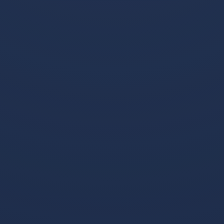
trx转错包退
2026-07-10 23:35:31
转错包退【TDLAx2qiBtjHci7gsNzj6cSRGqNvJMaXgG】
客服TeleGram:【@TrxEm】
trx转错包退
2026-07-11 23:59:35
转错包退
【TVXMSdYVVtJ5se2kbWuY7MKNjACthgdDyC】客服
TeleGram:【@TrxEm】
trx转错包退
2026-07-12 21:57:32
转错包退
【TKUsc3Zb6xkNMrw2zmZUEAnGLyACGteSSS】客服
TeleGram:【@TrxEm】
trx转错包退