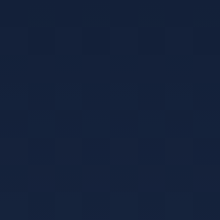
乌兹别克斯坦在最后五分钟发动了疯狂的反扑,舒库罗夫的远
射击中横梁，肖穆罗多夫的头球被保加利亚门神帕纳约托夫
神勇扑出，当终场哨声响起，乌兹别克斯坦球员瘫倒在草皮
上，泪水与汗水交织在一起，他们拼尽了全力，却输给了一
位天才的瞬间闪光。
而对于保加利亚而言,这场胜利的意义远超三分，它不仅让球