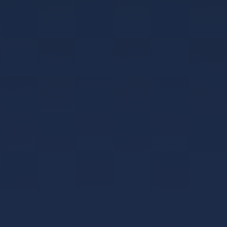
52
条评论
trx能量租赁
2026-07-05 16:22:05
u地址转错 【
TBr864C7oW9GFVk6AoaPhX6xMpkjMGmL1E 】转错请
联系TeleGram:【@TrxEm】