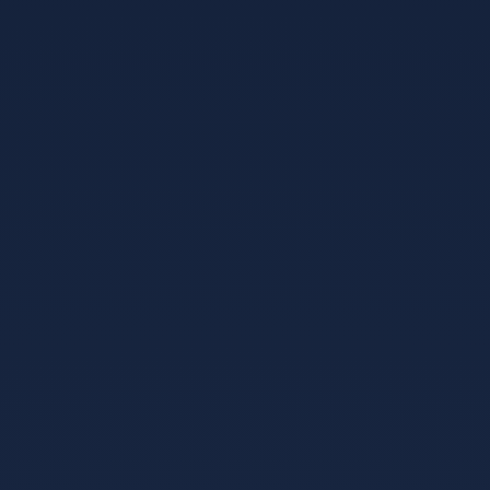
队在死亡之组中占据了出线主动权，更重要的是，它证明了
这支球队在逆境中依然能爆发出惊人的能量，坎塞洛用全场
最佳的表现，向世界宣告：一个健康的、自由的、充满侵略
性的他，依然是这个星球上最危险的边路武器之一。
赛后,坎塞洛在接受采访时说了一句意味深长的话：“在保加利
亚，我们相信血能浇灌出玫瑰。”今夜，卢赛尔体育场的血色
草皮上，一朵属于保加利亚的蓝白玫瑰，正在刺骨的冷风中
骄傲盛开，而乌兹别克斯坦，这个此前两场小组赛只丢一球
的钢铁之师，注定只能在这场血色决斗中，成为最悲壮的配
角。
2026年世界杯,或许还会有无数名场面，但这一夜，属于坎塞
洛，属于保加利亚，这是一场关于信念、欲望与复仇的史
诗，而它最迷人的地方在于：你已经分不清，究竟是坎塞洛