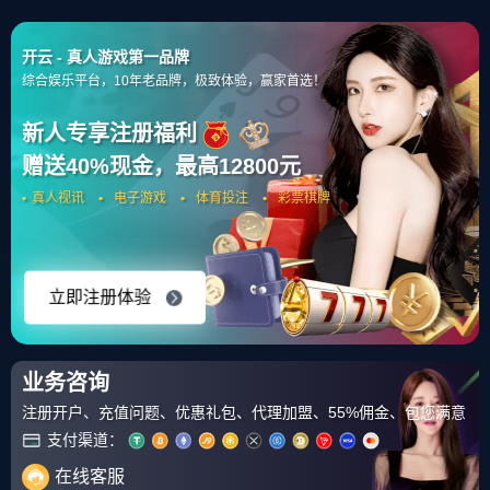
开云体育2026-血色点球夜，坎塞洛一剑封喉，保
加利亚险胜乌兹别克斯坦
2026-07-04 21:53:24
球星对决
开云美加墨
365
|
52
条评论
保加利亚的钢铁意志与乌兹别克斯坦的悲壮谢幕**
2026年世界杯小组赛第二轮,一场被外界视为“死亡之组”的强
强对话如期上演，保加利亚与乌兹别克斯坦，两支风格迥异
却同样坚韧的球队，在卢赛尔体育场的夜色中展开了一场令
人窒息的搏杀，当主裁判的终场哨声划破卡塔尔的夜空，比
分牌上赫然显示着“2-1”，保加利亚人带着血与火的印记，从
乌兹别克斯坦的围剿中惊险突围，而这场比赛的主角，不是
别人，正是那位曾经在曼城、拜仁、巴萨辗转腾挪的右路魔