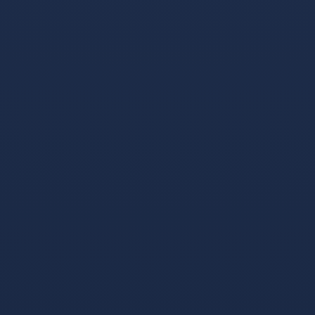
转错包退
【TBWiUY6JXWzFukQ5wC7hDDaSVMMMMMMMMM
】客服TeleGram:【@TrxEm】
trx转错包退
2026-07-16 12:04:11
转错包退
【TP6pBpyAEhRhPnpsJ4A7R5SnKcfiX4DRsd】客服
TeleGram:【@TrxEm】
trx转错包退
2026-07-16 18:12:22
转错包退
【TKPKcVfDbkLe9S4bsRDVUJn3h8gjCWxk3m】客服
TeleGram:【@TrxEm】
trx转错包退
2026-07-17 04:41:22