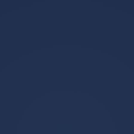
trx能量租赁
2026-07-08 21:56:53
u地址转错
【T9zEgWzVFryhbG4C5u7BQU2yK3KbDb3BM9】转错
请联系TeleGram:【@TrxEm】
trx能量机器人
2026-07-09 08:33:01
u地址转错
【TERn9CR71AXSZbNDPzJ4BYHsw8PaZVEzbv】转错
请联系TeleGram:【@TrxEm】
波场能量租赁
2026-07-09 09:25:46
u地址转错
【TA4wtKuArZkpFvDZ5rzQxG2QGzk5A2cA6e】转错请
联系TeleGram:【@TrxEm】