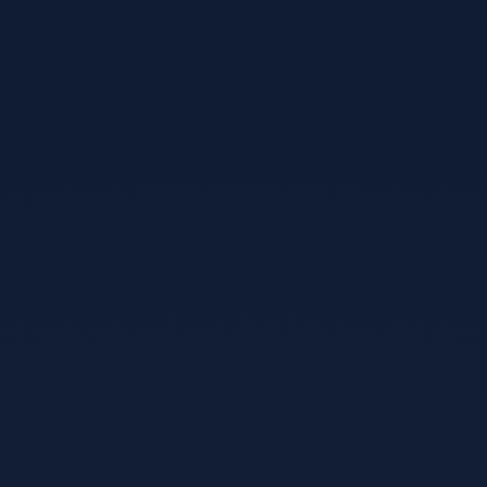
比赛进入最后十分钟,双方的体能都已经接近极限，保加利亚
球迷在看台上高唱《巴尔干雄狮》，乌兹别克斯坦球迷则以
整齐划一的鼓点回应，草坪上，每一寸空间都弥漫着火药
味。
第85分钟,坎塞洛在右路再次突破，他利用速度甩开防守球员
后传中，皮球被乌兹别克斯坦中卫头球解围，但并未远离，
禁区外，保加利亚替补上场的前锋兰格洛夫迎球凌空抽射，
皮球狠狠地击中了张开手臂防守的乌兹别克斯坦球员——主
裁判毫不犹豫地指向了点球点！
整个乌兹别克斯坦替补席瞬间炸开了锅,球员们围住主裁判申
诉，认为皮球是先击中身体再碰到手臂，VAR介入后，主裁
判维持原判，这一刻，所有目光都集中在坎塞洛身上。
他没有犹豫,面对乌兹别克斯坦门将内斯特罗夫，坎塞洛深吸