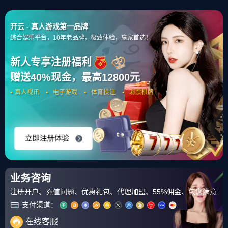
开云体育世界杯-乔治刷新纪录，北京队横扫尼克
斯，中美篮球交流的新篇章
2026-02-02 15:00:33
世界杯
开云美加墨
440
|
36
条评论
北京队客场横扫尼克斯
2023年11月15日晚,纽约麦迪逊广场花园球馆见证了一场载入
中美篮球交流史册的比赛，中国篮球协会（CBA）劲旅北京
首钢队以112比98的比分，客场战胜NBA传统豪门纽约尼克斯
队，成为首支在正式季前赛中击败NBA球队的中国俱乐部，
这场胜利不仅是中国篮球俱乐部在国际赛场上的重大突破，
更象征着中美篮球交流进入了一个全新的阶段。