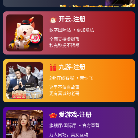
比赛过程中,北京队展现出了令人惊叹的整体配合和战术执行
力，主教练雅尼斯精心布置的防守策略成功限制了尼克斯的
外线火力，而北京队球员们则用精准的三分球和流畅的团队
进攻掌控了比赛节奏，特别值得关注的是，北京队本场命中
率达到51.2%，三分球命中率高达44%，全队助攻数达到28
次，这些数据均超过了尼克斯队，这场胜利向世界证明，中
国篮球正在缩小与世界顶级联赛的差距。
乔治的纪录之夜：个人辉煌与团队荣耀
同一天晚上,在洛杉矶快船队对阵金州勇士队的比赛中，保罗·
乔治创造了个人职业生涯的新纪录——单场命中11记三分
球，砍下48分、7个篮板和5次助攻的惊人数据，这一表现不
仅刷新了他个人的三分球纪录，也追平了快船队史单场三分