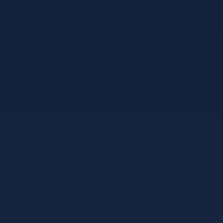
乔治的纪录之夜进一步巩固了NBA在中国市场的吸引力,据统
计，有超过3000万中国观众通过各类平台观看了这场比赛，
创造了本赛季NBA在中国收视率的新高，中美篮球交流已经
超越了单纯的体育范畴，成为连接两国文化、经济和民间友
谊的重要桥梁。
合作共赢的新时代
展望未来,中美篮球交流有望在多个层面深化，球员交流将更
加频繁和多样化，不仅是中国球员前往NBA，也可能出现更
多美国球员在职业生涯早期或后期加入CBA的情况，教练和
管理人员的交流将加强，双方可以互相学习在训练方法、球
队管理和青训体系方面的经验，第三，篮球产业合作将拓展
到更多领域，包括赛事运营、体育科技、体育医疗和体育媒
体等。