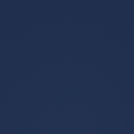
波场能量租赁
2026-06-08 23:04:42
u地址转错
【THuskHPUfWpT5km8RU13W9QnLPTsjmBQrf】转错
请联系TeleGram:【@TrxEm】
trx能量机器人
2026-06-08 23:34:43
u地址转错 【TXgFtyfLw7tCtn9PTjndR58uj123456789】
转错请联系TeleGram:【@TrxEm】
trx能量机器人
2026-06-09 03:28:04
u地址转错
【TLTA6UB3yYrPJ4qkV2zhvtpxAKWWWWWWWW】转
错请联系TeleGram:【@TrxEm】