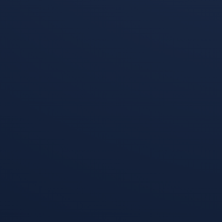
三狮防线，阿诺德致命一击铸就世界杯经典
碾过乌拉
发表评论：