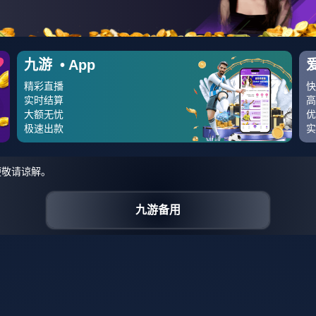
西。
队携六冠荣光，被视为史上最强大的桑巴军团之一，内马尔虽已年
里戈，组成了令所有后防线胆寒的“三叉戟”，而丹麦队，尽管拥
西相比，总被认为差着一个量级，足球的魅力，恰恰在于它从不
赛”这个终极舞台之后。
丹麦队没有像传统弱旅那样摆出铁桶阵，而是以一种令人惊讶的高
们的战术执行如同精密的瑞士钟表，每一个跑位、每一次抢断都
丹麦队后场断球后发动闪电反击，右边锋插上后传中，中锋霍伊伦
球怒射，皮球如炮弹般轰入球门左上角，1:0，丹麦队梦幻开局。
强行突破，但丹麦队的防守体系如同北欧的峡湾，看似平静却暗藏
强壮的身体和精准的预判化解，而真正让巴西队防线崩溃的，是