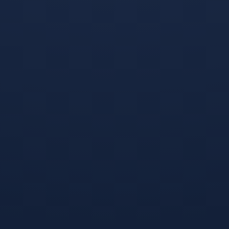
圭的倔强
丹麦铁骑踏碎桑巴，福登魔翼闪耀洛杉矶