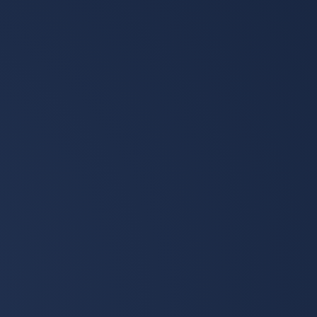
开云体育中国-草原铁骑的黄昏，当德国战车碾过
乌拉圭的倔强
开云体育中国-冰火两重天，2026世界杯半决
赛，加拿大力克波兰，梅西率领阿根廷昂首进决
赛
开云体育APP下载-战术革命与巨星闪耀，瑞士如
何用钢铁防线撕裂克罗地亚，登贝莱引爆2026世
界杯B组
开云体育中国-童话新篇，2026世界杯决赛，丹
麦铁骑踏碎桑巴，福登魔翼闪耀洛杉矶
开云APP-美加墨世界杯焦点战，罗马尼亚碾压瑞
士，贝林厄姆独领风骚
开云体育-桑巴之舞遇顽抗，巴雷拉一剑封喉定乾
坤—2026世界杯E组巴西VS泰国战记
开云体育2026-命运之夜的逆转，摩洛哥绝杀哥
斯达黎加，德布劳内点亮H组星空