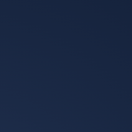
哨音的那一刻...
丹麦铁骑踏碎桑巴，福
开云体育官方网站-卡瓦
登魔翼闪耀洛杉矶
当终场哨声划破汉堡港的夜
哈尔刷新纪录之夜，土
空,比分牌上冰冷的“2-1”凝固
了一段跨越九...
耳其用希腊的鲜血书写
开云体育2026-年度焦点
史诗
篮球世界从不缺少对决，但
之战，当国王摘下玫
有些比赛注定超越胜负，成
为时代的界碑，当萨克...
瑰，开拓者时代悄然落
幕
最近发表
开云体育中国-北欧童话再续，丹麦铁骑碾碎三狮
防线，阿诺德致命一击铸就世界杯经典
开云官网-北欧寒夜中的桑巴之刃，内马尔绝杀，
丹麦书写2026世界杯最燃剧本
开云体育2026-血色点球夜，坎塞洛一剑封喉，
保加利亚险胜乌兹别克斯坦