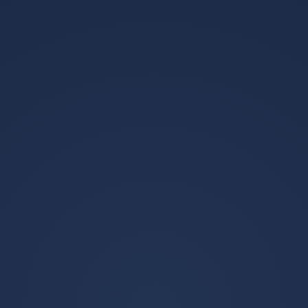
钟，卡塞米罗的远射造成丹麦门将脱手，维尼修斯补射扳回一城，
持了五分钟，第60分钟，福登在中场接球后，面对三名巴西球员
乎不可思议的马赛回旋接油炸丸子，从三人夹缝中杀出一条血
米后，福登在弧顶处果断起脚，一记贴地斩，皮球擦着立柱内侧滚
的心理防线。
钟，福登开出角球，助攻后卫得分，第89分钟，丹麦队打出教科书
，替补上场的球员单刀赴会，将最终比分锁定为5:1，菲尔·福