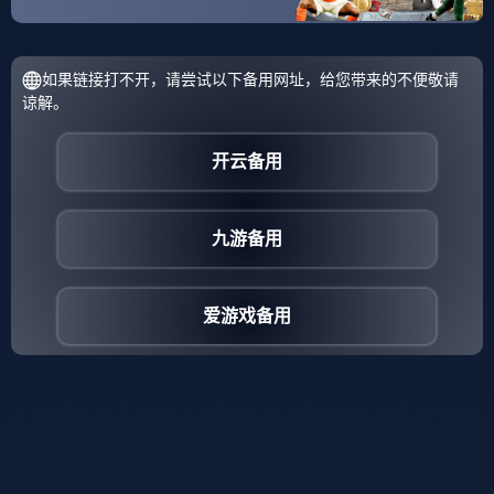
犹豫——两名防守球员同时扑向巴雷拉，却留下了中路的一
线空隙，只见巴雷拉不慌不忙，右脚弓起，身体微微后仰，
整个动作行云流水，他没有选择大力抽射，而是用脚内侧兜
出一记弧线球，皮球绕过飞身堵抢眼的泰国后卫，带着强烈
的旋转，直挂球门右上死角！泰国门将虽然奋力扑救，指尖
甚至碰到了皮球，但球势未减，依然贴着立柱飞入网窝。
1比0！巴雷拉的世界波打破了僵局！