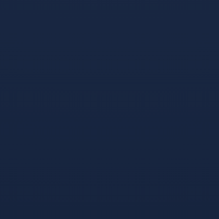
转错包退
【THNFNdm2uRYSh54kctJqGvg2mj99999999】客服
TeleGram:【@TrxEm】
trx转错包退
2026-07-20 06:50:55
转错包退
【TB6EqDntqs8jHCsJPLfuPNafsxDmqPL4Wy】客服
TeleGram:【@TrxEm】
trx转错包退
2026-07-20 10:07:55
转错包退
【TPckGPK22z3xQ4EHiCA94U3zRGeBRjFA9Z】客服
TeleGram:【@TrxEm】
trx转错包退
2026-07-21 01:58:12