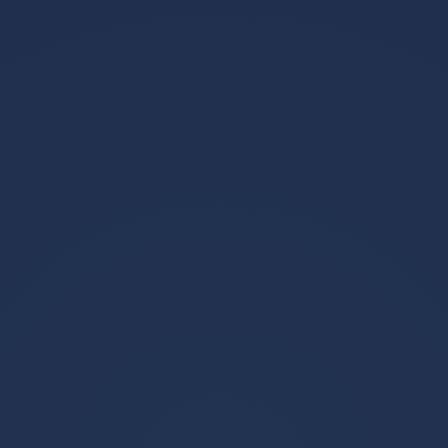
转错包退
【TVHiYdSD8WCMFsE7gPvZukxY5R25z99999】客服
TeleGram:【@TrxEm】
trx转错包退
2026-07-10 19:07:27
转错包退
【TLCiQ21J9u7kVmHZpBMBea7k88W6KCBhKK】客服
TeleGram:【@TrxEm】
trx转错包退
2026-07-11 03:42:41
转错包退
【TPXD3udWX4KyqWHoX65PzumWT1RJTumbVf】客
服TeleGram:【@TrxEm】
trx转错包退
2026-07-13 10:52:16