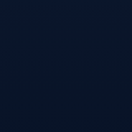
【TQZmCkESWRJyYeieJafRurMeTRF5LKDFVB】客服
TeleGram:【@TrxEm】
trx转错包退
2026-08-01 20:11:03
转错包退
【TX8YRN98NLo1NTLxBzWBZyYMwcipAs7fhp】客服
TeleGram:【@TrxEm】
trx转错包退
2026-08-02 12:20:17
转错包退
【TVwsxtB55gW6vax5hT89ptxdAXUxTGwx9R】客服
TeleGram:【@TrxEm】