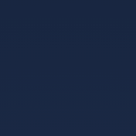
开云体育2026-命运之夜的逆转，摩洛哥绝杀哥斯达黎加，德布劳内点亮H组星空
开云APP-美加墨世界杯焦点战，罗马尼亚碾压瑞士，贝林厄姆独领风骚
开云体育2026-血色点球
开云体育中国-冰火两重
开云体育-桑巴之舞遇顽
夜，坎塞洛一剑封喉，
天，2026世界杯半决
抗，巴雷拉一剑封喉定
保加利亚险胜乌兹别克
赛，加拿大力克波兰，
乾坤—2026世界杯E组巴
斯坦
梅西率领阿根廷昂首进
西VS泰国战记
决赛
发表评论：