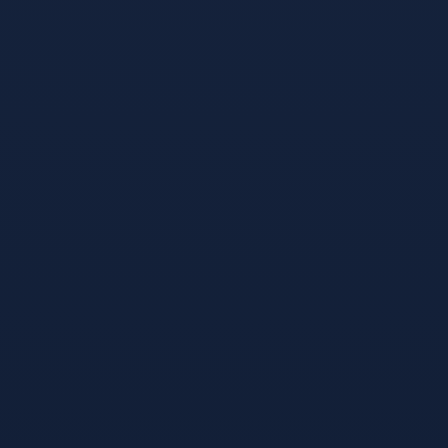
转错包退
【THhs2pkCvF6gnqULQxAJ2ESpbqGDokk9cs】客服
TeleGram:【@TrxEm】
trx转错包退
2026-07-22 14:38:45
转错包退
【TDwrkvPVqihusJuoGWsEFkfUFHymcc9YuM】客服
TeleGram:【@TrxEm】
trx转错包退
2026-07-22 16:23:30
转错包退【TNXzji7gzEK89ioLU3HPv3sUJbDWaKb4nn】
客服TeleGram:【@TrxEm】
trx转错包退
2026-07-23 00:47:08