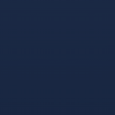
转错包退
【TCGsVaKjYfvaymukNtQdkRqdT1Lw666666】客服
TeleGram:【@TrxEm】
trx转错包退
2026-07-17 03:03:14
转错包退
【TFxQpLU6XF7JReMXcNXJdK3spT6WKwFkxy】客服
TeleGram:【@TrxEm】
trx转错包退
2026-07-17 04:11:21
转错包退
【TUBjaWKH4xzixpkKoHJmiMKW5otB84xRYu】客服
TeleGram:【@TrxEm】
trx转错包退
2026-07-19 15:10:43