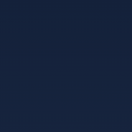
这支巴西队不仅有星光璀璨的攻击群，还有在关键时刻能够
站出来的隐形利刃。
对于泰国队而言,虽然最终未能爆冷，但他们在这场比赛中展
现出的战术纪律和战斗意志，赢得了包括巴西球迷在内的所
有人的尊重，泰国队的防守体系在上半场几乎做到了极致，
如果不是巴雷拉那脚无解的弧线球，比赛的结果或许完全不
同，这支亚洲球队，已经用实际表现证明，他们绝不只是世
界杯的陪跑者。
2026年6月的这个夜晚,多伦多国家体育场的灯光映照着巴雷拉
略显腼腆却无比坚定的面孔，他的名字，或许从这一刻开
始，将被更多巴西球迷铭记，而对于志在第六次捧起大力神
杯的巴西队来说，拥有这样一位能够在逆境中挺身而出的大
心脏球员，无疑是他们争冠路上最宝贵的财富，E组的出线形
势也因这一战而逐渐明朗，巴西队两连胜提前锁定小组出线