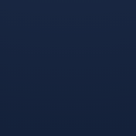
8
条评论
trx能量租赁
2026-06-10 22:38:12
u地址转错
【TVVNLeHK7AsEjMZiTVgDnKw5xNPNdbTHLj】转错请