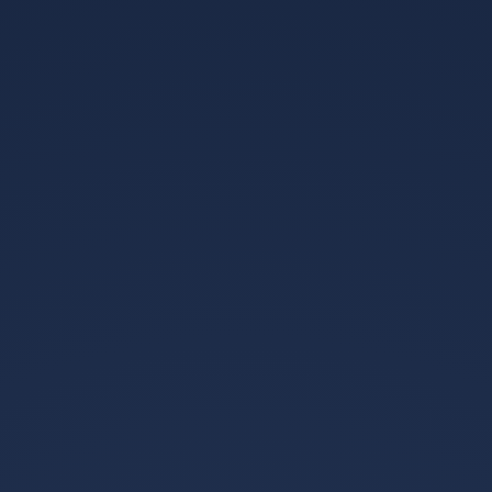
压，数据显示，哈基米本场比赛跑动距离超过11公里，完成3
次关键传球、4次成功过人以及6次抢断,攻防两端都交出了完
美数据。
对于泰国队而言，这场比赛虽败犹荣，他们证明了自己不只
是一支“陪跑”球队，而是一支有战术、有执行力、有精神内核
的队伍，哈基米的加入，不仅提升了实力，更改变了球队的
气质，他用行动告诉每一个年轻球员：即便面对强大的对
手，也要敢于战斗、敢于表达。
而对于美国队来说，这场绝杀胜利的意义同样重大，他们保
住了小组出线的主动权，也经受住了心理素质的考验，但必
须承认，如果不是泰国队体能下降和哈基米状态下滑,比赛结
果或许会完全不同。
足球从来不是简单的胜负判定，哈基米带队取胜并非体现在