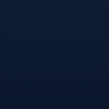
trx能量租赁
2026-07-08 04:24:56
u地址转错 【
TY1mL9iqqE2wTdfX5LqQF1HaqK88888888 】转错请联
系TeleGram:【@TrxEm】
trx转错包退
2026-07-11 15:04:13
转错包退
【TB7Xan3FStrxzGAoHQL5hVcEcJ58EMpAQQ】客服
TeleGram:【@TrxEm】
trx转错包退
2026-07-19 18:17:03
转错包退【TDtkzk9vT1Fe2VMjg7jArHbKALhx**kpqN】
客服TeleGram:【@TrxEm】