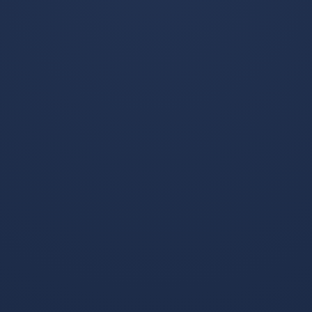
人起立致敬，足球，从来不缺少英雄,只是英雄有时并不站在
胜利者那一边。
173
次浏览