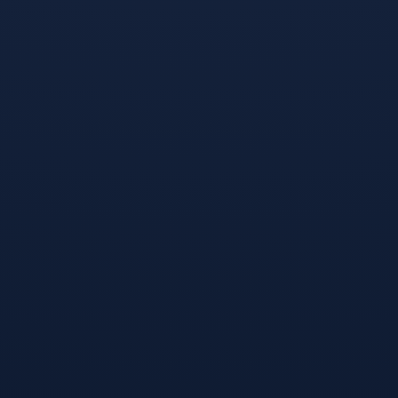
联系TeleGram:【@TrxEm】
节省TRX手续费
2026-06-11 19:43:13
u地址转错 【 TQv3cZxx9HtKPdxrPGeK7rCtpS1FihJcTH
】转错请联系TeleGram:【@TrxEm】
节省TRX手续费
2026-06-14 12:45:58
u地址转错
【TUVQd2VGX169TzzBxt9L6JBiaXVWhNXvWe】转错
请联系TeleGram:【@TrxEm】
trx能量机器人
2026-06-29 02:23:37
u地址转错
【TYtm4uAkrYy6DW75EERpZvTrRt7THfkqps】转错请
联系TeleGram:【@TrxEm】