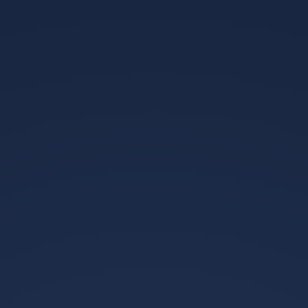
呐喊仿佛带着北美大陆独有的豪迈与不羁。
严肃，他不停地向队友呼喊，挥舞着手臂组织进攻，第35分钟，
而是直接用外脚背一垫，皮球绕过波兰后卫的头顶，精准地找到
波兰门将什琴斯尼神勇扑出，这是阿根廷上半场最好的机会。
压抑得能拧出水，所有人都知道，如果无法改变局面，世界杯的梦
他坚持打止痛针继续出战，梅西站在更衣室中央，没有慷慨激昂
说了三句话：“他们比我们强壮，但我们比他们渴望，我们走到
，我们一起扛。”
他们的跑动更加积极，拼抢更加凶狠，梅西不再局限于右路，他开
和传球撕开波兰的防线，第58分钟，阿根廷的疯狂逼抢终于收获
交给梅西，梅西在禁区前沿横向盘带，晃过两名防守球员，在倒
利亚没有停球，直接一脚贴地斩，皮球直窜球门右下角，1:1！