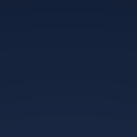
如既往地沉稳，他们不急于进攻，而是利用身高与力量优势，在中
，梅西每一次接球都面临着至少两名防守球员的包夹与凶狠犯
中后卫基维奥尔头球破门，1:0，阿兹特克体育场瞬间陷入了一半
球迷选择了支持风格更硬朗的波兰，而另一群来自北美的球迷，
浪试图唤醒场上的英雄，这群北美球迷，正是从加拿大、美国乃