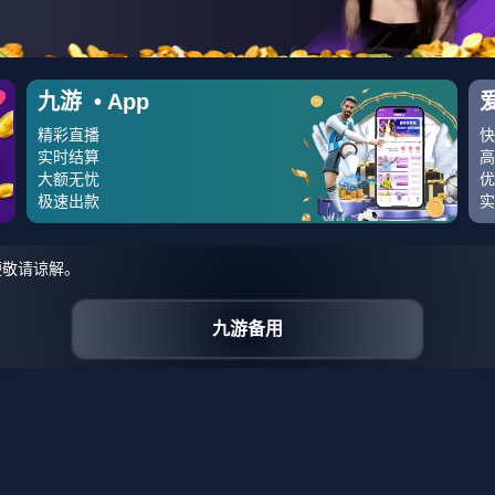
性与精准，力克欧洲劲旅波兰，艰难挺进决赛，而“加拿大”这三
一个令人意想不到的——比赛场馆所在地，以及场外那股来自北
这支由莱万多夫斯基领衔的东欧铁骑，在本届世界杯上展现出了近
，中场绞杀能力令所有对手胆寒，而莱万本人更是状态火热，以
之路则略显踉跄，小组赛意外负于沙特，淘汰赛两场险胜，球队
度都受到了质疑，尤其是在半决赛前，阿根廷核心中场德保罗传
景蒙上了一层阴影。