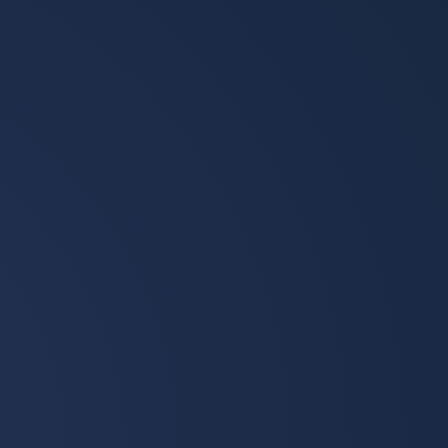
开云体育中国-草原铁骑的黄昏，当德国战车碾过
乌拉圭的倔强
开云体育中国-冰火两重天，2026世界杯半决
赛，加拿大力克波兰，梅西率领阿根廷昂首进决
赛
开云体育APP下载-战术革命与巨星闪耀，瑞士如
何用钢铁防线撕裂克罗地亚，登贝莱引爆2026世
界杯B组
开云体育中国-童话新篇，2026世界杯决赛，丹
麦铁骑踏碎桑巴，福登魔翼闪耀洛杉矶
开云APP-美加墨世界杯焦点战，罗马尼亚碾压瑞
士，贝林厄姆独领风骚
开云体育-桑巴之舞遇顽抗，巴雷拉一剑封喉定乾
坤—2026世界杯E组巴西VS泰国战记
开云体育2026-命运之夜的逆转，摩洛哥绝杀哥
斯达黎加，德布劳内点亮H组星空