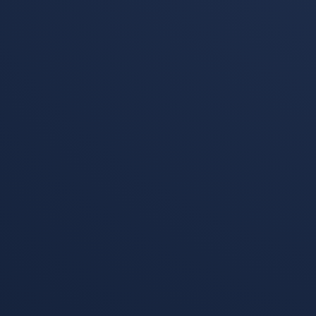
洛尼的调教下，展现出了惊人的坚韧，奥塔门
上，用一次次堵抢眼、一次次舍命的解围，守
禁区前沿，用一次关键的铲断破坏了莱万的脚
当主裁判吹响终场哨音的那一刻,阿根廷替补席
击碎了波兰的铁骑梦，梅西被队友们高高抛起
这场半决赛,不仅仅是一场足球比赛的胜利，
·梅西对全世界宣告的——在这个属于他的世
2026年7月13日,墨西哥城，阿兹特克体育
与阿根廷的蓝白色交织在一起，谱写了一首关
那座最后的、也是最重要的——大力神杯。