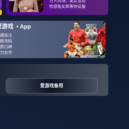
世界杯
MORE>
开云体育中国-北欧童话再续，丹麦铁
07-05
骑碾碎三狮防线，阿诺德致命一击铸
就世界杯经典
开云体育中国-草原铁骑的黄昏，当德
07-04
国战车碾过乌拉圭的倔强
8
开云体育中国-童话新篇，2026世界
07-04
杯决赛，丹麦铁骑踏碎桑巴，福登魔
翼闪耀洛杉矶
开云体育入口-绿茵绝响，福登压哨绝
07-03
杀，英格兰惊险逆转哥斯达黎加
开云下载-2026世界杯B组关键战，捷
07-02
克爆冷击败瑞士，凯恩领衔英格兰强
势取胜