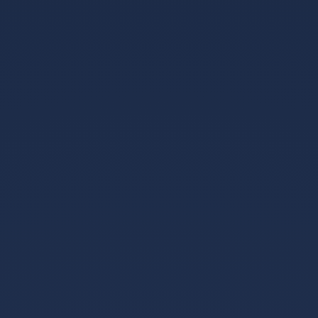
发表评论：
40
条评论