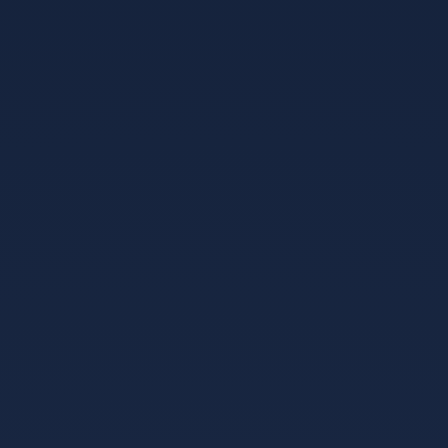
这场焦点战的结果，不仅让罗马尼亚队暂时占据了小组出线
的有利位置，更向世界宣告了他们的崛起，贝林厄姆的出色
表现也让英格兰队看到了未来的希望，这位天才中场的成长
速度令人惊叹,他正在成为世界足坛最不可忽视的力量之一。
而对于瑞士队来说，这场失利无疑是一次沉重的打击，但足
球的魅力就在于它的不确定性和残酷性，瑞士队需要尽快从
这场失利中振作起来，调整战术和心态,迎接接下来的挑战。