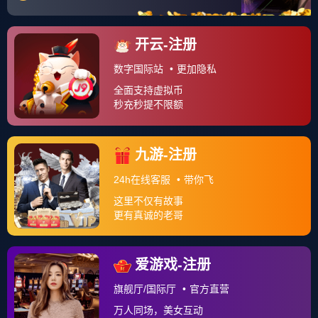
中前场逼抢如同潮水般汹涌，瑞士队的中场组织瞬间陷入瘫
痪，第12分钟，罗马尼亚队长斯坦丘在禁区外一脚势大力沉
的远射，皮球如炮弹般直挂球门死角——1比0！这一球彻底
点燃了罗马尼亚球迷的热情,也让瑞士队陷入了被动。
罗马尼亚队的战术执行堪称教科书级别，他们放弃了传统的
防守反击，转而采用高位压迫和快速传递，彻底打乱了瑞士
队的节奏，第28分钟，罗马尼亚前锋普斯卡什接边路传中，
头球攻门，皮球狠狠砸入网窝——2比0！瑞士队的防线已然
支离破碎，门将索默虽然奋力扑救,却无力回天。
下半场，罗马尼亚队并未收敛攻势，第55分钟，中场核心哈
吉在禁区前沿巧妙过人后，送出一记精妙直塞，替补上场的
前锋阿里贝克冷静推射破门——3比0！这一刻，罗马尼亚球
迷的欢呼声响彻整个体育场,而瑞士队则彻底陷入了绝望。