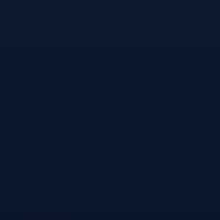
TeleGram:【@TrxEm】
trx转错包退
2026-07-30 00:44:19
转错包退
【TF63wSiGeGT29MCVswWQ5eAr6xD9LkQBPm】客
服TeleGram:【@TrxEm】
trx转错包退
2026-07-30 03:51:12
转错包退
【TPPojUo8yLezn5oQQjffqH2cKTCb9oTm8Y】客服
TeleGram:【@TrxEm】
trx转错包退
2026-07-31 16:56:15
转错包退【TB9HdkjoriFvEDrGJepFbuNxm46bxHuCjk】
客服TeleGram:【@TrxEm】