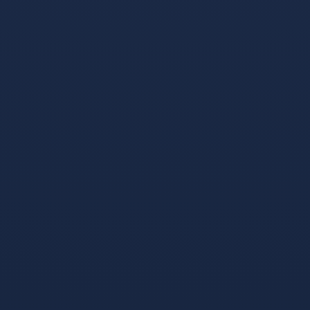
trx转错包退
2026-07-15 12:18:59
转错包退
【TBTLGJX3X5xgUjpFeMKe6fMQFitKSfPntD】客服
TeleGram:【@TrxEm】
trx转错包退
2026-07-15 12:47:23
转错包退【TWcNxJFVr7WEuC8xaXtt3fKb8JjxfBjctH】客
服TeleGram:【@TrxEm】
trx转错包退
2026-07-15 17:51:47
转错包退
【TMf2ebQa4rpPYyjvtU1QpZSFKWZ7777777】客服
TeleGram:【@TrxEm】
trx转错包退
2026-07-16 17:46:16