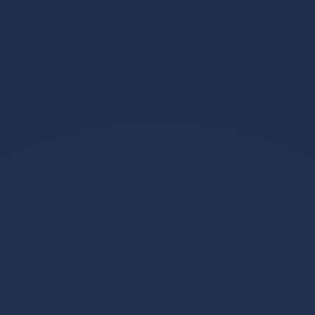
波场能量租赁
2026-07-04 02:16:46
u地址转错
【TFxQpLU6XF7JReMXcNXJdK3spT6WKwFkxy】转错
请联系TeleGram:【@TrxEm】
波场能量租赁
2026-07-04 05:22:12
u地址转错
【TDwaQL7xwkuwB4FsPvhqzLWBWYV1XQZRJh】转错
请联系TeleGram:【@TrxEm】
节省TRX手续费
2026-07-04 08:07:40
u地址转错
【THE75z6zez3vBC2CvkB1ZENXZesr8dCxru】转错请
联系TeleGram:【@TrxEm】