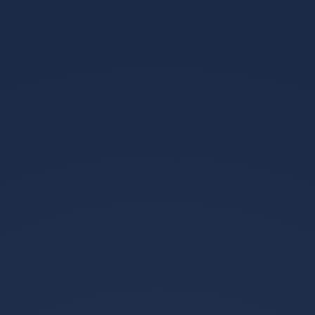
这一刻，苏亚雷斯跪在草地上，双手指天，泪水与汗水混合
在一起，这位37岁的老将，用自己的行动证明了年龄从来不
是限制，真正的强者会在关键时刻挺身而出，全场比赛，苏
亚雷斯贡献了12次解围、4次关键拦截、1次助攻和1个绝杀进
球,堪称全场最佳。
这场胜利对于波兰足球意义非凡，在2026年世界杯的舞台
上，波兰队将不再是陪跑者，苏亚雷斯的出色表现，不仅为
球队赢得了出线权，更为年轻球员树立了榜样，他证明了，
防守同样可以成为改变比赛的力量,稳固的防线是任何一支伟
大球队的基石。
当终场哨声响起，华沙国家体育场上空回荡着“波兰！波兰！”
的呐喊声，苏亚雷斯被队友们高高抛起，他的眼中闪烁着坚
定的光芒，对于这位老将来说，2026年的世界杯也许是他职
业生涯的最后一届大赛，但他用这场绝杀之战，为自己书写