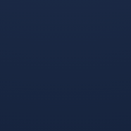
13
条评论
节省TRX手续费
2026-06-09 19:17:20
u地址转错
【TJaDna61jfXjfUN8d7A8Ufoophsc86YmSX】转错请联
系TeleGram:【@TrxEm】
trx能量租赁
2026-06-10 01:15:47
u地址转错
【TAgJwHRpRW8xPeunDLbdji3yH4ogNfYLHa】转错请
联系TeleGram:【@TrxEm】
波场能量租赁
2026-06-11 10:56:53
u地址转错
【TK7D3Sqy3B85QN1DQJuBiLqeFFJEhFcGs2】转错请