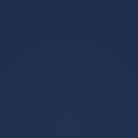
了一个完美的续篇，波兰队用这场胜利告诉世界：在足球场
上，只要信念不灭,奇迹随时可能发生。
从这场比赛我们可以看到，足球从来不是简单的进攻与防守
的博弈，而是一个民族精神的凝聚，波兰队在逆境中不放
弃、在困境中寻找突破的斗志，正是体育精神最动人的部
分，而苏亚雷斯的卓越表现，则让我们相信——伟大,永远属
于那些敢于在关键时刻承担责任的勇者。