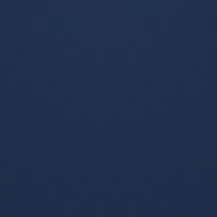
207
次浏览
开云体育app-北欧童话再燃，丹麦大胜乌拉圭，梅西致命一击点燃G组激战
开云体育2026-钢铁防线铸就胜利基石，克罗地亚力克伊朗，库尔图瓦致命一击定乾坤
开云体育中国-北欧童话
开云体育中国-草原铁骑
开云体育中国-童话新
再续，丹麦铁骑碾碎三
的黄昏，当德国战车碾
篇，2026世界杯决赛，
狮防线，阿诺德致命一
过乌拉圭的倔强
丹麦铁骑踏碎桑巴，福
击铸就世界杯经典
登魔翼闪耀洛杉矶