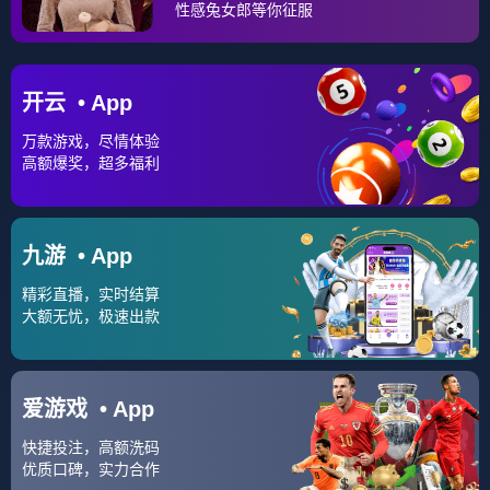
用苏亚雷斯和努涅斯的经验与速度寻找反击机会，但丹麦队
的后防线今晚如同钢铁长城，门将小舒梅切尔高接低挡，多
次化解险情，更为关键的是，丹麦队在中场的逼抢极为凶
悍，几乎不给乌拉圭队从容组织进攻的空间，第42分钟，丹
麦队再度扩大比分：一次前场角球机会，后插上的中卫用一
记势大力沉的头球攻门砸向网窝，门将扑救不及，2比0！
下半场,乌拉圭队换上了多名进攻球员，试图发起绝地反击，
丹麦队并没有选择保守退守，而是用更加凌厉的反击回应对
手的施压，第68分钟，丹麦队前场打出精妙配合：赫伊别尔
在中路断球后迅速分边，边锋内切后横传中路，埋伏在禁区
弧顶的达姆斯高迎球一脚低射，皮球贴着草皮钻进死角，3比
0！这一球彻底击碎了乌拉圭人的心理防线。
此后,乌拉圭队虽然仍在拼尽全力，但状态已经明显下滑，苏
亚雷斯和努涅斯多次陷入越位陷阱，中场传球失误频频，整