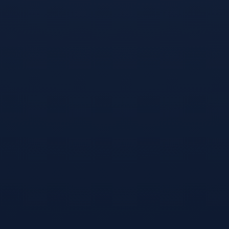
系TeleGram:【@TrxEm】
波场能量租赁
2026-06-23 21:12:26
u地址转错
【TFoEY53kMFbuv5p4wgGbAHJuipdkucKycH】转错请
联系TeleGram:【@TrxEm】
trx能量租赁
2026-06-24 05:36:12
u地址转错 【
TEApVo6uZptjZ8QsqtDFD9AxdvRwQLtx35 】转错请联
系TeleGram:【@TrxEm】
波场能量租赁
2026-06-24 08:58:51
u地址转错
【TM4zrEzwniMXKnuNi1wXAcMVeP2q1QKDc7】转错请