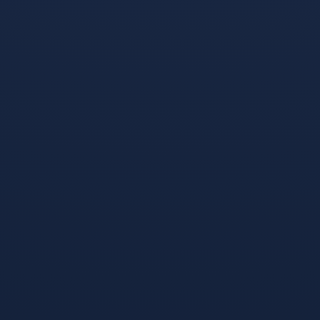
系TeleGram:【@TrxEm】
波场能量租赁
2026-06-22 23:25:31
u地址转错
【TP2Ck3QzrQFFXQFx9v6im6AFoffUGr5Ret】转错请
联系TeleGram:【@TrxEm】
波场能量租赁
2026-06-23 08:20:01
u地址转错
【TN362fMvvmMZqnAoTc4X5Yc1cJZRRRRRRR】转错
请联系TeleGram:【@TrxEm】
波场能量租赁
2026-06-23 08:57:26
u地址转错
【TWWJ4W2PXRHYyqQsA5cUozUkk5bFuaxq3a】转错