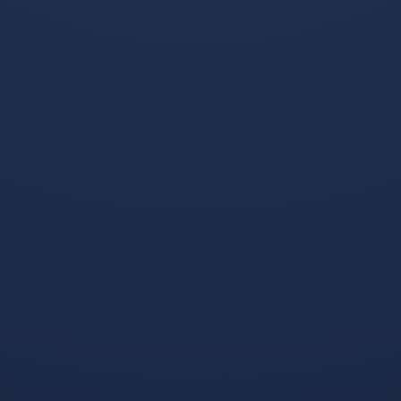
发表评论：
16
条评论