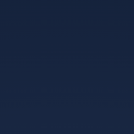
分钟内，葡萄牙队的进攻一度陷入停滞，节奏被完全打乱，
就在球队最需要有人挺身而出的时刻,B费站了出来。
第27分钟，B费在中场完成了一次漂亮的转身摆脱，随后送出
一记穿透性极强的直塞，精准地撕开了对手整条防线，助攻
队友单刀破门，这粒进球彻底解放了葡萄牙队的进攻火力，
仅仅8分钟后，B费再次展现他超凡的射门天赋，他在禁区弧
顶接到回传后，稍作调整，一脚势大力沉的抽射直窜网窝，
将比分改写为2-0。
下半场，当对手试图反扑并扳回一城后，比赛气氛骤然紧
张，B费再次用行动证明了自己为什么是这支葡萄牙队最不可
或缺的核心，第73分钟，他在中场断球后一路奔袭，在对方
三名防守球员的包夹下冷静施射，完成梅开二度，这个进球
不仅彻底浇灭了对手反扑的气焰,更让葡萄牙队稳稳地将三分
收入囊中。