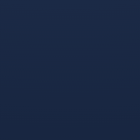
trx能量租赁
2026-06-22 01:30:17
u地址转错
【TPvxzDAxdmQDNGoSBK63TFtSqMWcAY6rJ1】转错
请联系TeleGram:【@TrxEm】
trx能量机器人
2026-06-22 02:49:51
u地址转错 【
TDM5xoW79vLxvDqkwKLpyNZUXk4BVQMT31 】转错
请联系TeleGram:【@TrxEm】
trx能量机器人
2026-06-22 06:26:36
u地址转错
【TJKtd7MuHXnAkPjBxLvR7EvEvTxfHe44Dc】转错请联