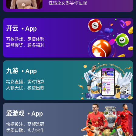
钟，秘鲁队在禁区前沿打出精妙配合，一脚世界波直挂死
角，将比分扩大为2-0，半场结束前，秘鲁队再次抓住伊朗后
防的失误，单刀破门，将比分锁定为3-0。
下半场，秘鲁队依然没有收手的意思，他们继续以高强度施
压，伊朗队的体能和心理都到了崩溃的边缘，第58分钟，秘
鲁队利用反击再下一城，4-0，此后，秘鲁队陆续换上替补球
员，但场上的碾压态势并未改变，秘鲁队以5-0的悬殊比分血
洗伊朗，以一场酣畅淋漓的大胜，向全世界宣告了这支南美
劲旅的恐怖实力，此役过后，秘鲁队在F组中占据绝对主动地
位,展现出冲击淘汰赛的强大底气。
B费带队取胜：葡萄牙中场的王者时刻
如果说秘鲁队的胜利展现的是整体足球的暴力美学，那么葡