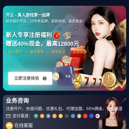
开云体育APP下载-2026世界杯F组关键战，秘鲁
碾压伊朗，B费领衔葡萄牙绝境突围
2026-06-21 19:38:57
世界杯
开云美加墨
143
|
16
条评论
2026年世界杯F组的战火，燃烧到了最灼热的节点，当秘鲁与
伊朗两支迥异的球队在绿茵场上相遇，当葡萄牙的中场核心
布鲁诺·费尔南德斯（B费）用一己之力带队走向胜利，这一
夜注定将成为小组赛历史上最值得铭记的篇章之一，秘鲁以
碾压之势击溃伊朗，而葡萄牙则在B费的率领下完成关键突
围,两场比赛共同勾勒出F组跌宕起伏的命运曲线。
秘鲁碾压伊朗：高原之鹰展翅高飞