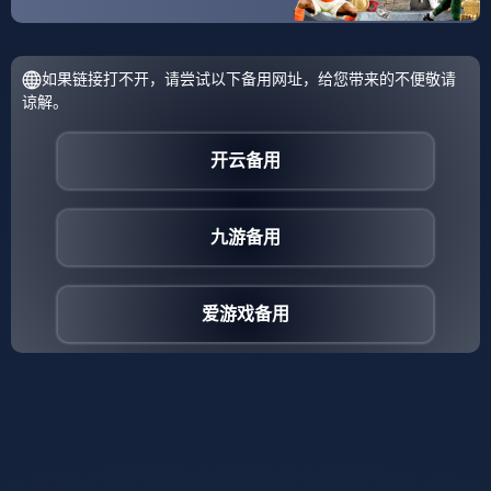
萄牙队的关键一役，则更凸显了超级球星在关键时刻的担
当，在这场与老对手的生死战中，葡萄牙队的中场指挥官布
鲁诺·费尔南德斯——被球迷亲切称为B费——用一场堪称完
美的个人表演,带领球队走出了险境。
比赛开始后，葡萄牙队遭遇了对手的顽强阻击，对方采取密
集防守的策略，意图绞杀葡萄牙队的中场创造力，在开局20