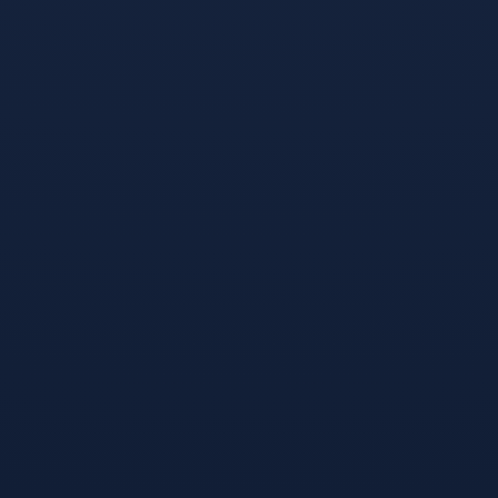
请联系TeleGram:【@TrxEm】
trx能量租赁
2026-06-23 09:50:18
u地址转错
【TBsDMf5KuhZMqQszc3hBbzAhDQMHidFd2A】转错
请联系TeleGram:【@TrxEm】
波场能量租赁
2026-06-23 10:33:43
u地址转错
【TTNvb3NmE82fW6Ehx7WoBKRFukoHm2snQp】转错
请联系TeleGram:【@TrxEm】
trx能量机器人
2026-06-23 12:17:04
u地址转错
【TNjRaJ4SY3Srupr2fwWc6PXp7777777777】转错请联