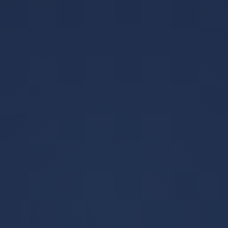
于奇迹发生。
足球的残酷与魅力就在于此：有人欢呼，就有人落泪，2026
世界杯F组的这场关键战役，让我们见证了秘鲁队的铁血碾
压，见证了B费的王者之风，而这一切，都将成为这届世界杯
最深刻、最热血、最令人难以忘怀的注脚，在通往大力神杯
的道路上，每一步，都是生死抉择；每一战,都足以载入史
册。