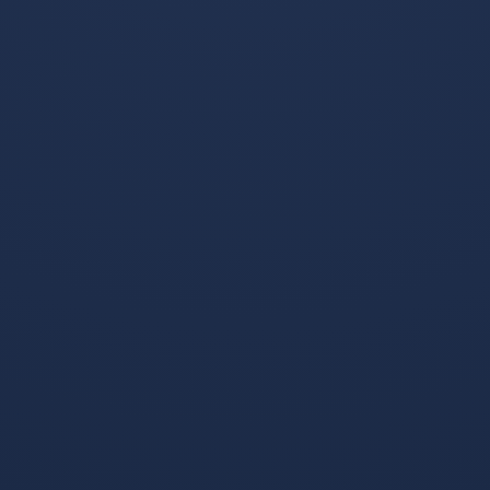
传球成功率94%，抢断4次，拦截3次，他像一个巨大的磁铁，
吸走了哥斯达黎加所有阵型中的游离电荷，让摩洛哥的阵型
从一盘散沙，凝聚成了一把锋利的匕首。
这场比赛的胜利,对于H组的格局具有深远影响，它不仅让摩
洛哥抢下了至关重要的三分，更重要的是，京多安的存在，
像一把钥匙，解开了摩洛哥在世界杯舞台上攻防失衡的锁，
在这个年轻球员如雨后春笋般涌现的时代，35岁的京多安，
用一场教科书般的表现证明了：足球，从来都不只是身体与
速度的拼杀，更是智慧与经验的对决，他的每一次触球、每
一步跑位、每一次指挥，都在告诉世界：在2026年世界杯H组
的赛场上，真正决定天空颜色的，是那个“中场大师”的大脑，
这场比赛之后，没有人再会怀疑——摩洛哥能否走得更远，
取决于京多安的“节拍”能敲多久。