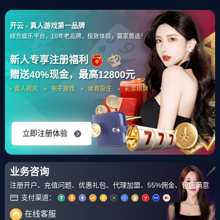
开云体育APP下载-摩洛哥之盾，哥斯达黎加之
矛，京多安在2026世界杯H组上演中场大师课
2026-06-21 23:44:14
世界杯
开云美加墨
124
|
6
条评论
2026年盛夏,北美大地被足球的狂热彻底点燃，当H组的抽签
结果揭晓时，外界普遍认为，这一组将上演一场“矛盾之争”
——哥斯达黎加的铁血防线与摩洛哥的犀利反击，两支风格
迥异的球队，注定要在小组赛阶段碰撞出火花，当裁判吹响
全场比赛结束的哨音，所有人的目光都不约而同地聚焦在了
一个起初并不被看好的名字身上：伊尔卡伊·京多安，他没有
进球，没有助攻，却用一场堪称教科书级的中场掌控，为这
场对决写下了截然不同的注脚。