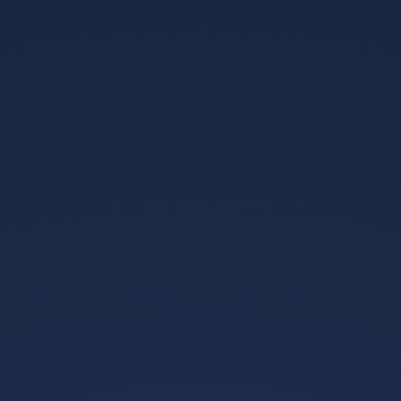
止着球路向前。
下半场,京多安的角色进一步升级，当摩洛哥在比分上依然未
能占优时（第47分钟，阿什拉夫远射再次被纳瓦斯神勇扑
出），他主动承担起“节拍器”的职责，他开始放慢节奏，不再
一味追求快速冲刺，而是用精准的中短传调度，让摩洛哥的