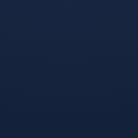
开云体育中国-北欧童话
开云体育中国-草原铁骑
开云体育中国-童话新
再续，丹麦铁骑碾碎三
的黄昏，当德国战车碾
篇，2026世界杯决赛，
狮防线，阿诺德致命一
过乌拉圭的倔强
丹麦铁骑踏碎桑巴，福
击铸就世界杯经典
登魔翼闪耀洛杉矶
发表评论：