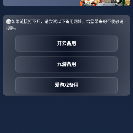
接撕开了哥斯达黎加引以为傲的防线，博拉齐尔随即传中，
可惜中路的恩尼西里头球稍稍偏出。
这不仅是一次成功的进攻,更是一次战术层面的“破局”，京多
安用行动告诉全队：不要畏惧对手的压迫，只要球在他脚
下，空间就能被创造。
从这一刻起,比赛的天平开始倾斜，京多安的全能属性——顶
级的视野、堪比电脑计算的跑位以及永不停歇的压迫，像多
米诺骨牌一样推倒了哥斯达黎加的防守体系，第39分钟，正
是他在中圈附近的一次关键拦截，直接抢断了布斯托斯的传
球，随后迅速分给侧翼，摩洛哥瞬间形成三打三，虽然这次
进攻最终以远射高出告终，但哥斯达黎加球员的体能和心理
消耗是巨大的——他们发现，无论自己如何换位防守，似乎
总有一名身穿蓝色球衣的球员，站在那个最致命的位置，阻