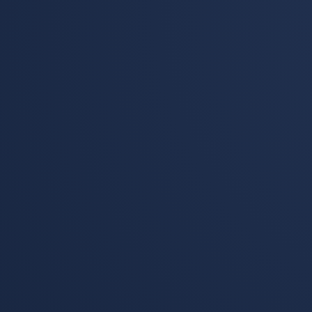
比赛最后阶段,戴维斯没有停下脚步，第88分
特头球摆渡，中场阿姆拉巴特凌空抽射锁定胜局
维奇坐在草坪上掩面痛哭，而戴维斯被队友抛
与沉重。
这场胜利的意义远超当场比分,它是摩洛哥足