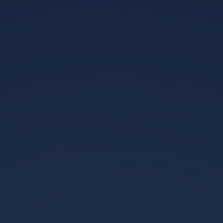
向思维撕开了塞尔维亚铁幕，他在己方半场面对米林科维奇与科斯
球擦着草皮滚过科斯蒂奇跨下，仿佛一条在丝绸上滑行的眼镜
，更彻底打乱了巴尔干人的防守节奏，第61分钟，戴维斯在左路
传中，皮球带着沉坠的弧线精准绕过科拉罗夫指尖，助攻恩内斯
，塞尔维亚全队前压，摩洛哥球迷的心脏几乎跳出胸腔，戴维斯在本
目结舌的动作——他没有像普通边后卫那样大脚解围，而是直接
道橘红色的闪电，在短短九秒内贯穿了塞尔维亚六人组成的中场