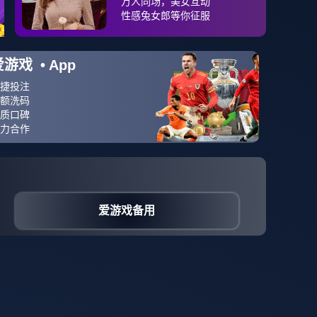
世界杯
MORE>
开云体育中国-北欧童话再续，丹麦铁
07-05
骑碾碎三狮防线，阿诺德致命一击铸
就世界杯经典
开云体育中国-草原铁骑的黄昏，当德
07-04
国战车碾过乌拉圭的倔强
开云体育中国-童话新篇，2026世界
07-04
杯决赛，丹麦铁骑踏碎桑巴，福登魔
翼闪耀洛杉矶
开云体育入口-绿茵绝响，福登压哨绝
07-03
杀，英格兰惊险逆转哥斯达黎加
开云下载-2026世界杯B组关键战，捷
07-02
克爆冷击败瑞士，凯恩领衔英格兰强
势取胜