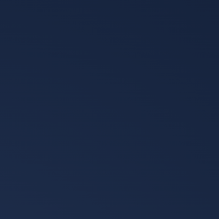
哨音的那一刻...
丹麦铁骑踏碎桑巴，福
开云体育官方网站-卡瓦
登魔翼闪耀洛杉矶
当终场哨声划破汉堡港的夜
哈尔刷新纪录之夜，土
空,比分牌上冰冷的“2-1”凝固
了一段跨越九...
耳其用希腊的鲜血书写
开云体育2026-年度焦点
史诗
篮球世界从不缺少对决，但
之战，当国王摘下玫
有些比赛注定超越胜负，成
为时代的界碑，当萨克...
瑰，开拓者时代悄然落
幕
最近发表
开云体育中国-北欧童话再续，丹麦铁骑碾碎三狮
防线，阿诺德致命一击铸就世界杯经典
开云官网-北欧寒夜中的桑巴之刃，内马尔绝杀，
丹麦书写2026世界杯最燃剧本
方
开云体育2026-血色点球夜，坎塞洛一剑封喉，
保加利亚险胜乌兹别克斯坦