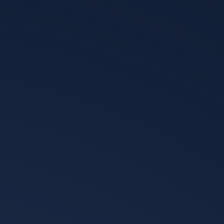
热门推荐
网友点评
开云体育中国-北欧童话
昨夜，汉堡的夜空被北欧的
再续，丹麦铁骑碾碎三
寒风吹得格外清冷，人民公
园球场的草皮上，却燃...
狮防线，阿诺德致命一
开云体育中国-草原铁骑
击铸就世界杯经典
2026年世界杯G组的这场焦
的黄昏，当德国战车碾
点战役，被很多人视为两种
足球哲学的终极碰...
过乌拉圭的倔强
开云体育中国-童话新
2026年7月19日,洛杉矶玫瑰
篇，2026世界杯决赛，
碗球场，当主裁判吹响终场