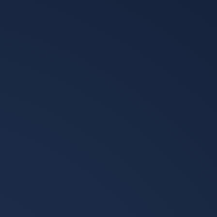
哨音的那一刻...
丹麦铁骑踏碎桑巴，福
开云体育官方网站-卡瓦
登魔翼闪耀洛杉矶
当终场哨声划破汉堡港的夜
哈尔刷新纪录之夜，土
空,比分牌上冰冷的“2-1”凝固
了一段跨越九...
耳其用希腊的鲜血书写
开云体育2026-年度焦点
史诗
篮球世界从不缺少对决，但
之战，当国王摘下玫
有些比赛注定超越胜负，成
为时代的界碑，当萨克...
瑰，开拓者时代悄然落
幕
最近发表
开云体育中国-北欧童话再续，丹麦铁骑碾碎三狮
防线，阿诺德致命一击铸就世界杯经典
开云官网-北欧寒夜中的桑巴之刃，内马尔绝杀，
丹麦书写2026世界杯最燃剧本
开云体育2026-血色点球夜，坎塞洛一剑封喉，
保加利亚险胜乌兹别克斯坦