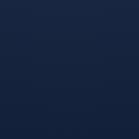
国-冰火两重天，2026世界杯半决
开云体育-桑巴之舞遇顽抗，巴雷拉一剑封
大力克波兰，梅西率领阿根廷昂首
定乾坤—2026世界杯E组巴西VS泰国战记