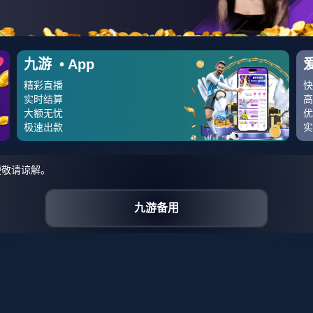
险胜对手，这意味着蓝衣军团若不能在这场比赛中全取三分，小
“我们知道瑞典是一支组织严密、身体素质出众的球队，他们擅长
我们的武器，我们有我们的信念。”他没有提到的是，球队核心
制力大打折扣，谁会站出来填补这个空缺？所有人的目光都投向
统选择为意大利效力的天才球员，在本届世界杯前曾经备受质疑，
念格格不入，另一些人则质疑他的大赛经验，但正是在这样的重
的成熟与果敢。
备，他们祭出了经典的4-4-2阵型，两翼快速推进，中锋伊萨克在
的控球打法，试图通过耐心传导撕开对手防线，开局阶段意大利
乏穿透力，瑞典的防守如同一道钢铁城墙。