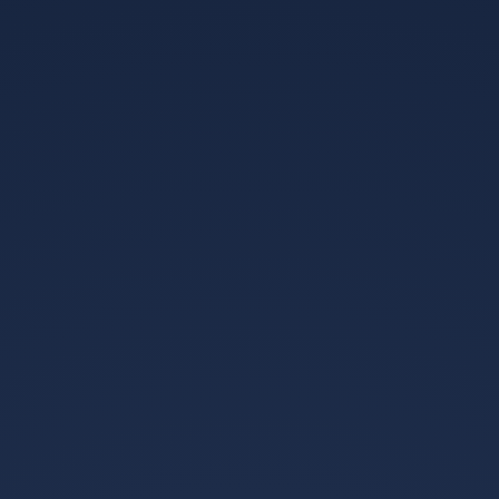
反击，伊萨克在禁区前沿突施冷箭，皮球擦着立柱飞出，惊出意大
呼喊，示意球员稳住阵脚，就在这时，福登开始悄然接管比赛。
典两名防守球员的夹击，然后精准地将球分到右路，这样的场景在
一条灵活的游鱼，在瑞典的防守网络中穿梭自如，他的每一次触球
生出了无限可能。
左后卫斯皮纳佐拉沿边路推进后横传中路，福登在禁区弧顶处背身
一个逼真的假动作，身体虚晃一枪，紧接着用右脚外脚背轻轻一
人都以为他会继续带球推进时，福登却出人意料地起脚射门——
尖，擦着横梁下沿钻入球网！1-0！BMO体育场瞬间爆发出震
碎了瑞典的信心，福登的进球展现了一名顶级球员应有的冷静与想
式解决问题。
半场，第57分钟，瑞典获得前场任意球机会，队长福斯贝里主罚