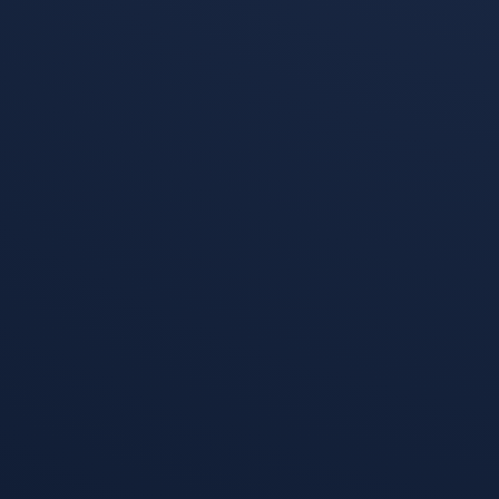
开云体育2026-血色点球夜，坎塞洛一剑封
开云体育中
喉，保加利亚险胜乌兹别克斯坦
赛，加拿
进决赛
发表评论：