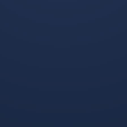
力量，从2006年的格罗索到2021年的基耶萨，再到如今的托
纳利，意大利人用一场又一场的经典战役证明了：防守，从
来都不是耻辱，而是另一种艺术。
2026年的这个夏天,当全世界都在为巴西的华丽舞蹈喝彩时，
意大利人用钢铁防线和不屈意志为他们上了一课，在足球世
界里，冠军不仅仅属于那些绚丽的风景，更属于那些懂得如
何在风暴中生存的勇士。