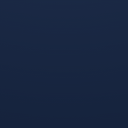
145
次浏览
开云体育-乌拉圭惊魂逆转泰国，登贝莱天神下凡主导E组焦点战
开云体育-蓝衣军团的救赎，福登闪耀，意大利在2026世界杯D组生死战中力克瑞典
开云体育2026-血色点球
开云体育中国-冰火两重
开云体育-桑巴之舞遇顽
夜，坎塞洛一剑封喉，
天，2026世界杯半决
抗，巴雷拉一剑封喉定
保加利亚险胜乌兹别克
赛，加拿大力克波兰，
乾坤—2026世界杯E组巴
斯坦
梅西率领阿根廷昂首进
西VS泰国战记
决赛