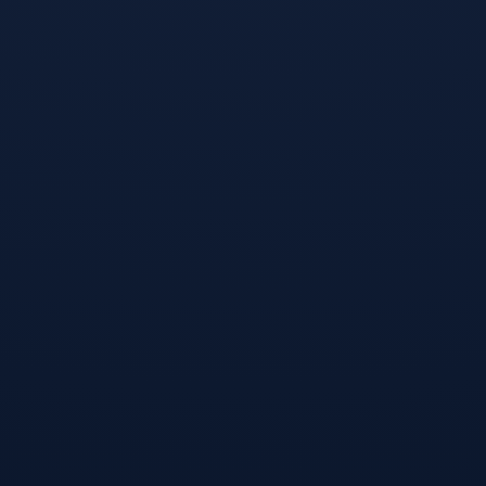
4
条评论
trx能量租赁
2026-06-15 05:59:13
u地址转错
【TJ5gMJQngDznKLTRMk17TojiSk66666666】转错请
联系TeleGram:【@TrxEm】
波场能量租赁
2026-07-05 06:23:04
u地址转错
【TNjPhyas4Mxj4WfuLTsPxoEPucMiGVKJn9】转错请联
系TeleGram:【@TrxEm】
波场能量租赁
2026-07-07 21:53:54
u地址转错