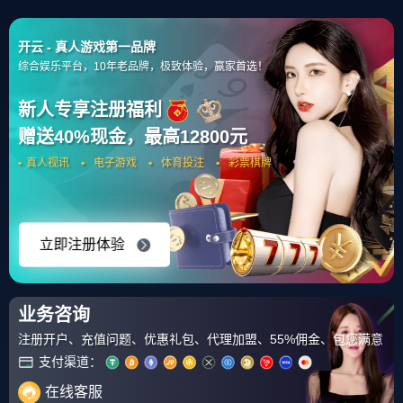
开云APP-英雄的叹息，被巴西压制的E组之战，
托纳利率意大利防守反击书写逆袭传奇
2026-06-13 15:39:36
球星对决
开云美加墨
145
|
4
条评论
2026年世界杯E组的第二轮对决,在纽约大都会体育场上演了一
场令人窒息的攻防大战，当全场哨声响起的那一刻，巴西队
的球员们瘫坐在草皮上，难以置信地望向记分牌——1:0，蓝
衣军团意大利笑到了最后，这场比赛本应是巴西人展示桑巴
足球的舞台，却变成了托纳利率领意大利书写抗压反击经典
的战场。
比赛开始后的场面,几乎完全印证了赛前所有专家的预测：巴
西队掌握绝对主动权，巴西主帅多里瓦尔摆出的4-3-3攻击阵