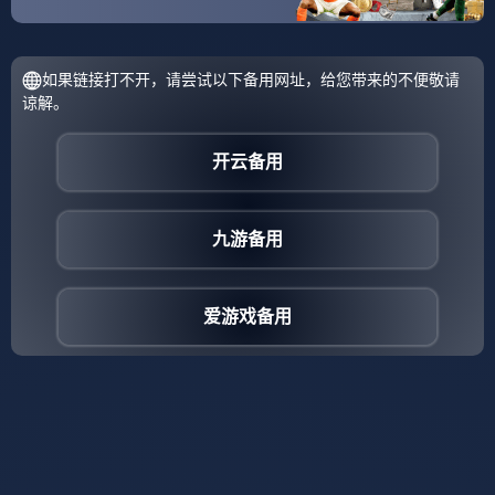
扑救，却只能目送皮球擦着横梁下沿入网！2:0！这是一记堪
比贝克汉姆黄金弧线的精妙任意球！
下半场，哥伦比亚试图通过换人来扭转局势，他们加强了对
萨内的盯防，甚至不惜用粗暴的犯规来阻止他的带球推进，
但萨内的状态已经彻底燃烧起来，第68分钟，他在右侧肋部
拿到球后，连续做出两次假动作晃开防守球员，面对补防过
来的后卫，他冷静地将球推到中路，跟进的佩莱格里尼迎球
怒射,皮球第三次洞穿哥伦比亚的大门！
3:0！萨内用一球两助攻的完美答卷,向全世界宣告意大利足球
新一代天才的崛起。