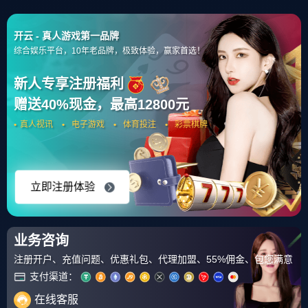
开云体育2026-蓝衣军团重铸荣光，2026世界杯出
线战，意大利压制哥伦比亚，萨内闪耀全场
2026-06-10 14:10:04
球队巡礼
开云美加墨
192
|
7
条评论
2026年3月28日的夜晚，罗马奥林匹克体育场的上空被一种近
乎窒息的气氛笼罩，八万名球迷的呐喊声汇聚成一股蓝色的
洪流，冲击着这座古老城市的每一个角落，这一刻，意大利
国家队迎来了2026年世界杯欧洲区与南美区跨洲附加赛的关
键一战——面对南美劲旅哥伦比亚，蓝衣军团只有在主场取
胜,才能拿到通往世界杯决赛圈的入场券。
这是意大利足球自2018年无缘俄罗斯世界杯之后，第二次站
在生死攸关的十字路口，四年又四年，蓝衣军团从巅峰跌