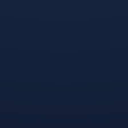
7
条评论
波场能量租赁
2026-06-17 01:49:31
u地址转错
【TBWiUY6JXWzFukQ5wC7hDDaSVMMMMMMMMM
】转错请联系TeleGram:【@TrxEm】
trx能量机器人
2026-06-17 03:30:35