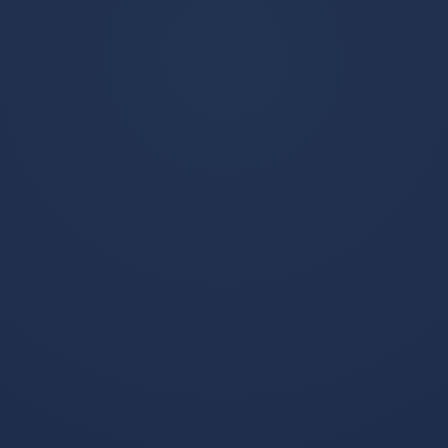
“萨内未来会成为世界级的球星，他今天的表现不仅仅是技术
层面的胜利，更是意志力的胜利，他让我们看到，意大利足
球的未来是光明的。”
萨内本人则显得相对平静：“我只是做了我应该做的，穿上这
件蓝色的球衣，意味着你必须全力以赴，今天的胜利属于整
个团队，属于所有支持意大利的球迷，但我们没有时间庆祝
太久，世界杯才是真正的战场。”
是的，世界杯才是真正的战场，而意大利，终于再次等到了
奔赴战场的资格，那件曾经沾染过泪水与失望的蓝色战袍，
如今正在萨内和他的队友们身上，重新焕发出耀眼的光芒，
2026年的夏天，当全世界的目光汇聚在世界杯的舞台上，这
支重新崛起的蓝衣军团,注定不会再让机会从指缝间溜走。
这是意大利足球的复兴,也是萨内时代的第一声号角。