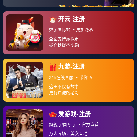
比赛进行到第87分钟,记分牌上依然显示着1:1的平局，对于伊
朗队来说，平局就意味着大概率出局——在此之前，同组的
葡萄牙已经凭借桑巴军团的强势表现两战全胜锁定了一个出
线名额，而伊朗在首轮1:2不敌葡萄牙的比赛中虽然展现了顽
强的意志力，却未能收获积分，厄瓜多尔同样不容乐观，首
轮被本届黑马阿联酋0:0逼平，让他们也站在了悬崖边上。
伊朗队的体能明显到达了极限,上半场开场仅15分钟，厄瓜多
尔就通过一次精妙的边路配合，由前锋埃斯特拉达完成破
门，伊朗队在短暂的低迷后，依靠阿兹蒙在第38分钟的头球
扳平比分，随后的时间，双方陷入了艰苦的拉锯战，高原战
士的体能优势在高温高湿的卡塔尔夏天显得尤为明显，厄瓜
多尔球员在奔跑中占据着明显的上风，伊朗队的后防线在最
后阶段已经频频出现失误。
伊朗主帅卡洛斯·奎罗斯在场边焦急地挥舞着手臂，不断鼓励