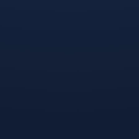
90
次浏览
世界杯2026-老兵不死，智慧闪光，莫德里奇导演经典，哥伦比亚战术绞杀德国战车
开云体育入口-蓝军铁骑踏破巴尔干铁幕，阿方索·戴维斯封神之夜，摩洛哥挺进2026世界杯
开云体育APP下载-战术
开云体育2026-命运之夜
开云下载-喀麦隆雄狮怒
革命与巨星闪耀，瑞士
的逆转，摩洛哥绝杀哥
吼！全场压制瑞典，姆
如何用钢铁防线撕裂克
斯达黎加，德布劳内点
巴佩致命一击锁定2026
罗地亚，登贝莱引爆
亮H组星空
世界杯D组首胜