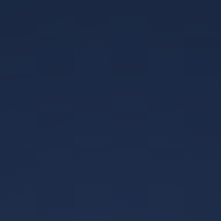
厄瓜多尔门将加林德斯立刻扑向远角,但塔雷米的射门被防守
球员干扰，打在了边网上，一波未平一波又起，皮球弹回禁
区后，厄瓜多尔后卫的解围球并没有飞远，而是落在了禁区
弧顶的坎塞洛脚下。
这一次,坎塞洛没有选择传球，他停球后稍作调整，余光瞥见
厄瓜多尔门将的站位略有靠前，转瞬间，他拔脚怒射，皮球
划出一道诡异的弧线，绕过人墙后直窜球门右下角，加林德
斯虽然奋力扑救，指尖仅仅触到了皮球，却无法改变它的飞
行方向。
球进了。
第93分钟,坎塞洛的绝杀进球，让整个卢赛尔体育场陷入了疯
狂，伊朗球员们疯狂地庆祝着，而厄瓜多尔的球员则倒在地
上，双手掩面，不敢相信眼前发生的一切。