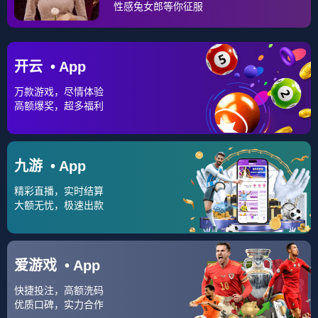
球员压上进攻，他的眼神中透露出一个信息：宁愿站着死，
也不跪着生。
巨星时刻：坎塞洛的冷静与果敢
就在所有人以为比赛将以平局收场时,伊朗队的进攻从中场发
起，队长贾汉巴赫什在右路拿球，他巧妙地将球分给了从边
后卫位置前插到前场的若昂·坎塞洛——是的，这位在本届世
界杯开始前刚刚完成了从葡萄牙国家队向伊朗国家队的转籍
手续的曼城球星，此刻已经成为了伊朗队不可或缺的进攻核
心。