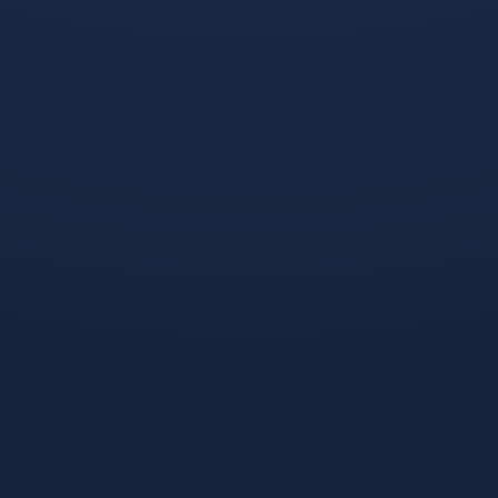
当比赛结束的哨声响起,坎塞洛跪在草地上，双手指向天空，
他的眼中，是对胜利的渴望，是对足球的热爱，更是对一个
国家梦想的承载，2026世界杯的战火还在燃烧，而伊朗队的
传奇，仍在继续。