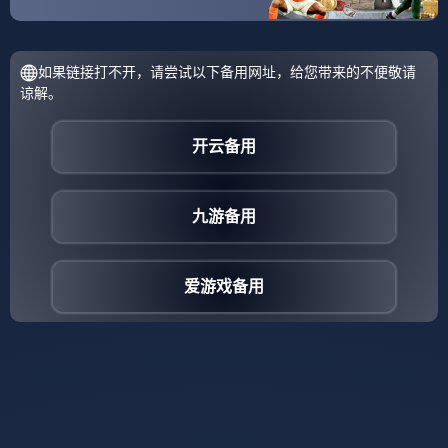
坎塞洛接到球后,没有急于传球，而是缓慢地向前推进，他的
眼神如同猎豹一样冷静，在观察着厄瓜多尔后防线微小的空
当，厄瓜多尔后卫们显然忌惮于坎塞洛的速度和技术，不敢
贸然上抢，而是选择了整体回缩，企图压缩空间。
坎塞洛的前插带动了整个伊朗队的阵型向前移动,他在大禁区
前沿突然加速，用一个假动作晃开了厄瓜多尔防守球员的重
心，然后起左脚轻轻一推，将球传向了禁区左侧，这记传球
看似寻常，实则精妙无比——它恰好穿过了两名防守球员之
间的缝隙，找到了无人盯防的塔雷米。