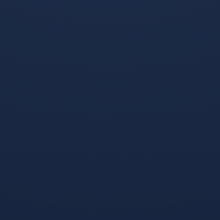
节省TRX手续费
2026-06-14 09:03:36
u地址转错
【TCS8VmhmvVVvwY8fu4wxbjQQfv7pMxVUF6】转错
请联系TeleGram:【@TrxEm】
trx能量机器人
2026-06-14 13:02:12
u地址转错 【
TPbp5LCvJuPeRv4TBKpQrpq6oVtYVfqFw8 】转错请联
系TeleGram:【@TrxEm】
trx能量租赁
2026-06-14 19:37:07
u地址转错
【TP37RtaNoHgr2cZAWCX2NYHFn7fbZKWtaM】转错