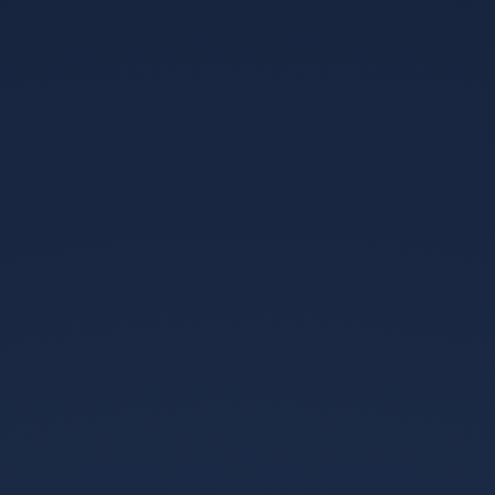
这场比赛的胜负手,毫无疑问是福登，他的一传一射，他的跑
动策应，他的防守贡献，他几乎包办了加纳队所有进攻的发
动机角色，赛后，福登被官方评为全场最佳球员，他在接受
采访时谦虚地表示：“胜利属于全队，我们只是执行了教练的
战术。”然而所有人都清楚，正是有了福登的引领，加纳才能
在这场生死战中爆发出如此强大的战斗力。
对于加纳队而言,这场胜利的意义远不止于小组出线，他们用