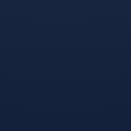
请联系TeleGram:【@TrxEm】
trx能量租赁
2026-06-14 20:15:44
u地址转错
【TYjEjT8aR4VXBQHxfNmSehA4BQQQQQQQQQ】转
错请联系TeleGram:【@TrxEm】
trx能量租赁
2026-06-15 00:57:03
u地址转错
【TKTBvtuBf8yjA8cP1E5CP7meHmBFtK2Pw9】转错请
联系TeleGram:【@TrxEm】
trx能量租赁
2026-06-15 07:06:12
u地址转错
【TXK192y1Yvu88JT743qBB5byBeRSpb1i74】转错请