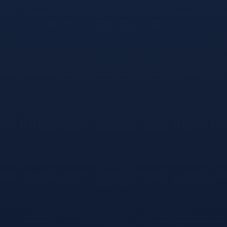
联系TeleGram:【@TrxEm】
节省TRX手续费
2026-06-15 11:28:32
u地址转错
【TKhc9XUir2gGHpAnX71Dgo6UeYqZ7WxioY】转错请
联系TeleGram:【@TrxEm】
波场能量租赁
2026-06-15 13:48:16
u地址转错
【TWqW6cnqS2a4Wn7sxvL2RQj5N348ahD4b6】转错
请联系TeleGram:【@TrxEm】
波场能量租赁
2026-06-16 07:25:42
u地址转错
【TVG81CAjq7nRYD8zZat5ikStYygyw2zPQX】转错请联