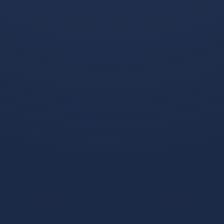
15
条评论
trx能量租赁
2026-06-14 05:13:27
u地址转错 【
TEFUPWm9GmxjKWwSMPFRcoPRK999999999 】转错
请联系TeleGram:【@TrxEm】