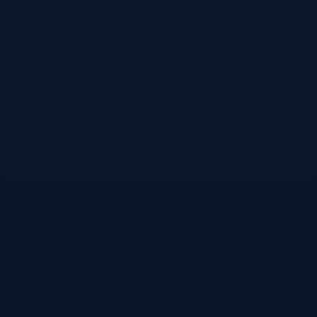
服TeleGram:【@TrxEm】
trx转错包退
2026-07-18 23:45:51
转错包退
【TVb6sSD9RRvuGc7zHJN6vpZ9eUL5WX2cUw】客服
TeleGram:【@TrxEm】
trx转错包退
2026-07-23 06:09:12
转错包退
【TAJHvSwfkKnMJbxdpx5oMjNbZeQX64Nm8k】客服
TeleGram:【@TrxEm】
trx转错包退
2026-07-23 22:42:52
转错包退
【TK4XWsbNrKy9ivS7KJACim5JnUZDvuNtcK】客服