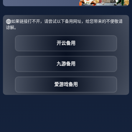
第22分钟，德布劳内送出了一记销魂的直塞，那不是普通的
直塞，而是一道贴着草皮急速旋转的弧线，恰好穿过克罗地
亚两名中后卫之间的空隙，喀麦隆前锋姆贝莫如鬼魅般启
动，面对出击的门将利瓦科维奇，一记轻巧的挑射破网，1-
0！卢赛尔体育场瞬间沸腾，这粒进球彻底击碎了克罗地亚的
心理防线，他们从未想过，自己会在与非洲球队的对抗中，
在“控球”这一传统优势上被完全压制。
下半场伊始，比赛彻底演变成一场“控球碾压”的教科书展示，
喀麦隆的控球率一度飙升到75%，传球成功率高达92%，德布
劳内像是一台精密的计算机，不断拆解着克罗地亚的防线，
第51分钟，他利用一次前场任意球机会，直接找到后点包抄
的队长舒波-莫廷，后者头槌破门，2-0,喀麦隆的领先让克罗地
亚的教练组面如死灰。