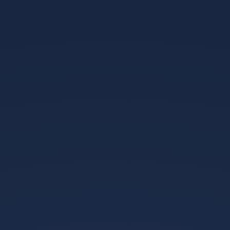
克罗地亚在比赛第78分钟由佩特科维奇扳回一城，但喀麦隆
的反击来得更为迅猛，第85分钟，德布劳内再次在中场送出
过顶长传，替补登场的阿布巴卡尔力压克罗地亚后卫，完成
了一次极具想象力的凌空垫射，4-1！当比分最终定格，全场
响起了对德布劳内“MVP”的呼喊声，他全场贡献了两次直接
助攻、一次进球，并创造了多达8次得分机会，传球成功率高
达91%，触球次数超过120次，他不仅主导了比赛，更用一场
完美的表现定义了“控球优势”的真正含义——所谓控球，不仅
仅是无谓的倒脚,而是每一次触球都旨在撕裂对手的防线。
战术复盘与未来展望
这场比赛不仅是喀麦隆的胜利，更是现代足球中“技术流”对