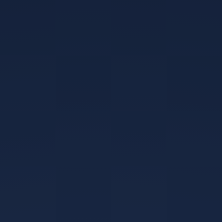
德布劳内的个人秀：从组织者到终结者
当克罗地亚孤注一掷地压上进攻，希望用莫德里奇的经验挽
救败局时，德布劳内展现了他作为世界级巨星的另一面，第
68分钟，喀麦隆在后场断球，德布劳内接球后，在距离球门
30米处突然起脚，一记势大力沉的弧线球如流星般飞向球门
死角，这是典型的“德布劳内式”远射，不讲道理，只讲结果，
3-0！这粒进球几乎宣告了比赛的死亡。