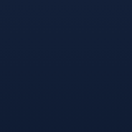
节省TRX手续费
2026-06-26 06:40:00
u地址转错
【TPfhkoJiBPuca2wotLrfKswFDrUfmWtCZv】转错请联
系TeleGram:【@TrxEm】
节省TRX手续费
2026-06-30 17:04:03
u地址转错 【
TWFbMkNhYbFuHgE7bkUDZvB6E67tfsiJtq 】转错请联
系TeleGram:【@TrxEm】
trx能量租赁
2026-07-02 17:23:51
u地址转错 【
TEYDBwv9T92KPHuCa83E1T8hJmu7otUZ7n 】转错请