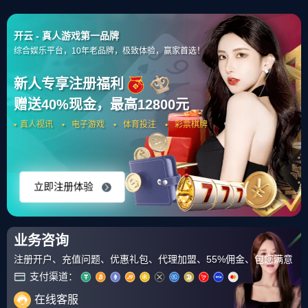
开云体育中国-阿什拉夫爆发，日本完胜阿尔及利
亚，亚洲足球的觉醒与非洲雄狮的黄昏
2026-02-02 14:50:06
世界杯
开云美加墨
407
|
42
条评论
2023年9月的一场国际足球友谊赛，比分牌定格在4:0，摩洛哥
球星阿什拉夫·哈基米在右路如风暴般席卷全场，贡献两次助
攻并制造一粒点球；而日本队则以令人信服的团队表现，完
胜昔日的非洲劲旅阿尔及利亚，这不仅仅是一场普通热身赛
的胜负，它更像一记惊雷，炸响在旧有的世界足球版图之
上，阿什拉夫的“爆发”，与日本队的“完胜”，这两个看似孤立
的事件，在更深层次上共同指向一个不可逆转的趋势：亚洲
足球正在系统性崛起，而部分传统足球区域的比较优势,正面