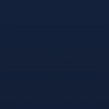
节省TRX手续费
2026-06-30 23:06:33
u地址转错
【TQ8u2SiXw4SCndPSz6oqKAC9Yw7qbYFAvV】转错
请联系TeleGram:【@TrxEm】
波场能量租赁
2026-07-02 15:37:58
u地址转错
【THXpVh5jnTzzXg8zGDUWTfCW7Qgh9wwwww】转错
请联系TeleGram:【@TrxEm】
trx能量机器人
2026-07-04 06:57:50
u地址转错
【TPr1B5YXJ67KVS7jFT11skz8Aw66999999】转错请联
系TeleGram:【@TrxEm】