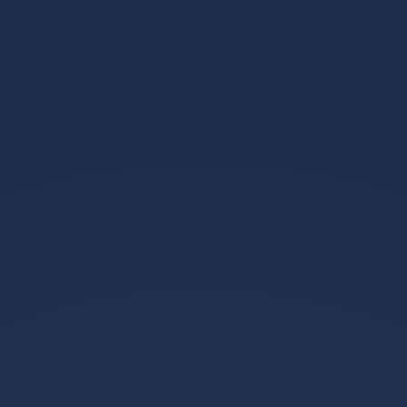
节省TRX手续费
2026-06-09 08:07:19
u地址转错
【TVJb2xWwykCFf1zKX2SdaNfxzN1muaVHyq】转错请
联系TeleGram:【@TrxEm】
trx能量租赁
2026-06-09 12:55:53
u地址转错
【TS6MU6MyQjmPw4uhiAzqs8bg2HG6XhaScW】转错
请联系TeleGram:【@TrxEm】
波场能量租赁
2026-06-09 14:17:32
u地址转错
【TCmsTX1mceNGB9KVbjPTcXam8T66666666】转错
请联系TeleGram:【@TrxEm】