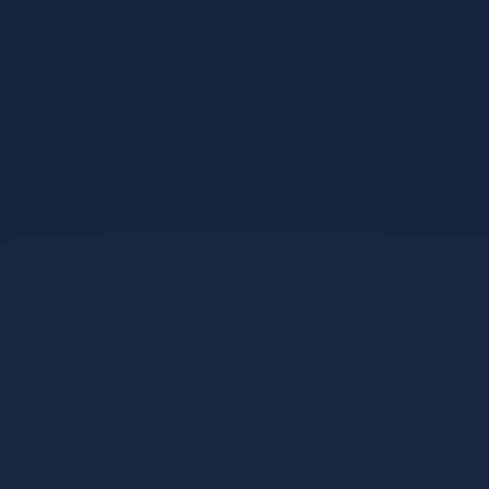
407
次浏览
开云APP-骑士血拼快船，布伦森末节接管比赛，纽约新王加冕夜
开云官网2026-李刚仁，从首尔到多哈，一场跨越万里的足球政变