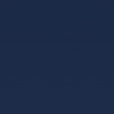
42
条评论
波场能量租赁
2026-06-09 07:03:37
u地址转错
【TAgqkNuhL5iGgntUskBiqU2AaDc5555555】转错请联
系TeleGram:【@TrxEm】