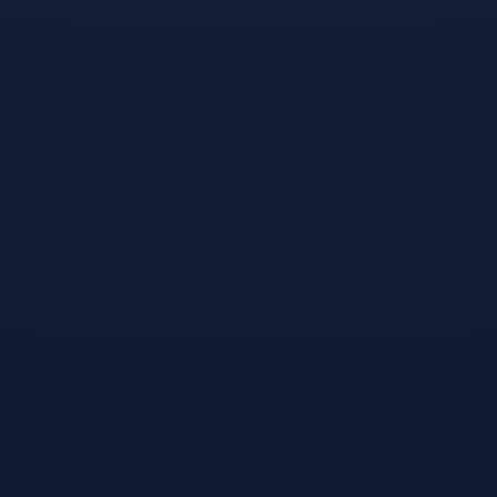
波场能量租赁
2026-07-05 10:52:16
u地址转错
【TN8EYdnTkze4UGqiZqno7is1dzGMXDP77Q】转错请
联系TeleGram:【@TrxEm】
波场能量租赁
2026-07-06 12:52:22
u地址转错
【TBVr5Uxpo8VzAs9McV8AB9F8uBorbrotrx】转错请联
系TeleGram:【@TrxEm】
trx能量机器人
2026-07-07 09:13:47
u地址转错
【TUCt471XK7GEE2nz63YEK5t3BfctKH9CNq】转错请
联系TeleGram:【@TrxEm】