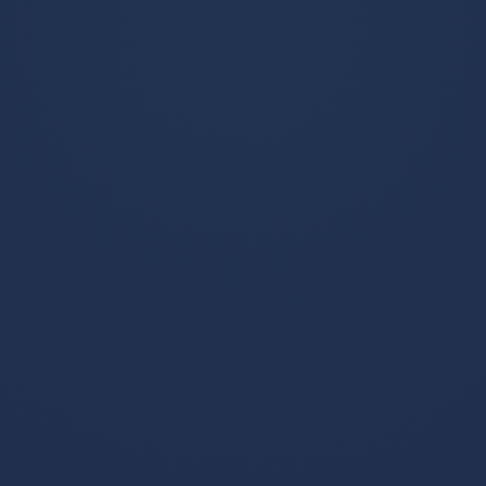
波场能量租赁
2026-06-11 10:03:16
u地址转错
【TD6ceFyDL2wJhWUEzrtMDxVhSBiC3tuudu】转错请
联系TeleGram:【@TrxEm】
trx能量租赁
2026-06-13 03:19:19
u地址转错
【TRVeveYUHZvqyBoHwnu1xBocWYYYYYYYYY】转错
请联系TeleGram:【@TrxEm】
trx能量租赁
2026-06-13 12:33:36
u地址转错
【TVb6sSD9RRvuGc7zHJN6vpZ9eUL5WX2cUw】转错
请联系TeleGram:【@TrxEm】