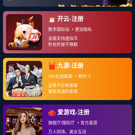
临严峻挑战。
阿什拉夫的爆发，是非洲足球个体天赋的璀璨烟花，却也隐
约映照出其身后的结构性阴影，这位效力于巴黎圣日耳曼的
世界级边卫，是非洲球员依靠顶尖欧洲青训与联赛体系成才
的典范，他个人的成功，是非洲大陆无穷足球天赋的明证，
当我们将目光从这耀眼的个体移开，投向阿尔及利亚国家队
那场0:4的溃败，景象便复杂起来，阿尔及利亚，2014年世界
杯的十六强队伍，曾拥有马赫雷斯等一批黄金一代，如今却
显得老态龙钟、战术僵化，这尖锐的对比揭示了一个残酷现
实：非洲足球在持续为世界贡献顶级球星的同时，其国家队
建设、本土联赛发展、青训体系完善乃至足球管理效能方
面，长期存在难以克服的短板，天才的“爆发”无法掩盖整体的
“断层”，阿什拉夫的星光愈亮,阿尔及利亚的黄昏之影便愈显
深重。