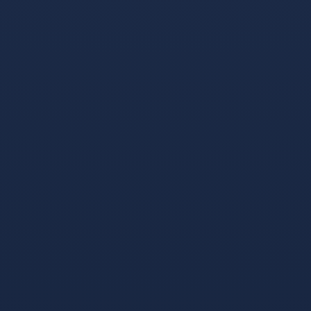
trx能量机器人
2026-06-22 12:03:54
u地址转错
【THdcxyQTDN5bysLss1NHHiateRMrGmVNT8】转错
请联系TeleGram:【@TrxEm】
节省TRX手续费
2026-06-22 12:23:31
u地址转错
【TRs4qP7hHo2QkhhUbiqDzjV4nqGAwikXR6】转错请
联系TeleGram:【@TrxEm】
波场能量租赁
2026-06-23 03:02:06
u地址转错
【TSe9YeCZqpgkDk8TfPwRFKhLXEftNfYNZ5】转错请
联系TeleGram:【@TrxEm】