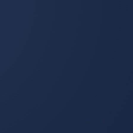
角
标签列表
诠
失