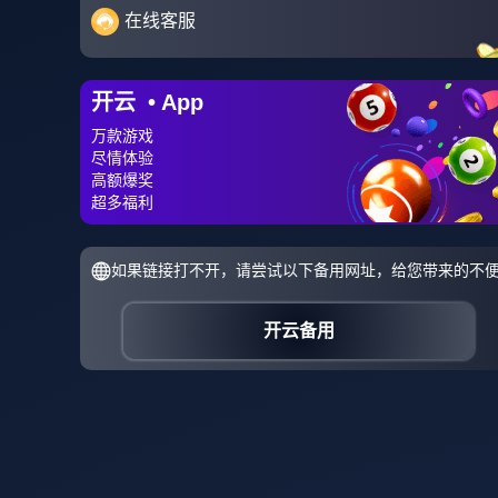
安联球场，一场足以载入世界杯史册的强强对
和一次教科书般的支点助攻，以3-1击败了北
军团的强势回归。
比赛一开始,双方就毫无保留地亮出了底牌，
图用高强度的逼抢和边路传中直接冲击意大利的
基的串联下，快速传导与纵深突破相结合，开场
守和几次凶狠的铲断，硬生生将比赛节奏拖入
林德洛夫头槌破门，但VAR果断介入，判定
一身冷汗，但也彻底点燃了蓝衣军团的反击火