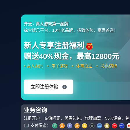
首页
球队
开云下载-蓝衣战神降
意大利3-1力克瑞典重
2026-06-20 2:49:40
世界杯
开云美加墨
当2026年世界杯D组的抽签结果揭晓时,全世
利、瑞典、再加上同组的另外两支劲旅，这个