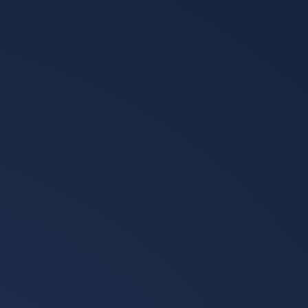
哨音的那一刻...
丹麦铁骑踏碎桑巴，福
开云体育官方网站-卡瓦
登魔翼闪耀洛杉矶
当终场哨声划破汉堡港的夜
哈尔刷新纪录之夜，土
空,比分牌上冰冷的“2-1”凝固
了一段跨越九...
耳其用希腊的鲜血书写
开云体育2026-年度焦点
史诗
篮球世界从不缺少对决，但
之战，当国王摘下玫
有些比赛注定超越胜负，成
为时代的界碑，当萨克...
瑰，开拓者时代悄然落
幕
最近发表
开云体育中国-北欧童话再续，丹麦铁骑碾碎三狮
防线，阿诺德致命一击铸就世界杯经典
开云官网-北欧寒夜中的桑巴之刃，内马尔绝杀，
丹麦书写2026世界杯最燃剧本
开云体育2026-血色点球夜，坎塞洛一剑封喉，
保加利亚险胜乌兹别克斯坦