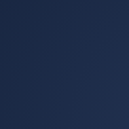
易边再战,瑞典队主帅果断变阵，换上一名速度
了回报，瑞典队利用一次前场界外球机会，禁
分，安联球场的气氛变得极度压抑，瑞典人的
危难时刻方显英雄本色,当意大利队陷入困境，
意大利获得前场任意球机会，距离球门约28
禁区内抢点，就在瑞典人将大部分注意力集中
深吸一口气，助跑、摆腿、发力，整个过程一
过人墙顶端后骤然下坠，瑞典门将尽管飞身扑救
届世界杯最佳进球的任意球世界波！莱万多夫
海洋。
这粒进球彻底打乱了瑞典人的部署,接下来的1
斯基在禁区弧顶背身拿球，面对三名瑞典防守