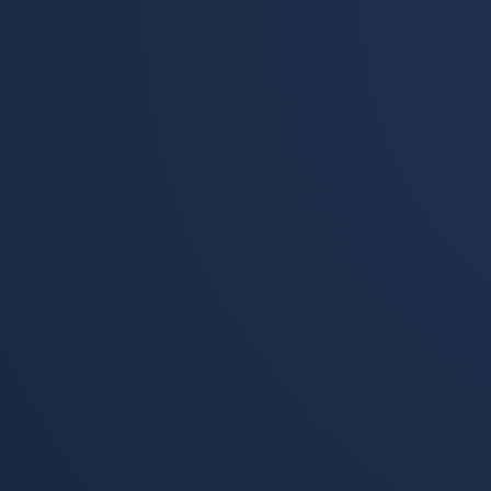
刀”般的斜塞，撕开了瑞典整条后防线，替补
得手！3-1！这粒进球彻底杀死了比赛的悬念。
纵观全场比赛,意大利队的胜利并非偶然，他
成功抢断次数达到15次，比瑞典多了将近一倍
终极形态——他不仅是得分手，更是进攻的支点
助攻，并且还有3次成功的关键传球和4次背身
释了超级巨星如何在关键战役中为球队兜底，
此役过后,意大利队在D组中以3分暂时登顶，
利，但他们在比赛中展现出的战术纪律性和不
束，但今天，莱万多夫斯基和他的意大利队，
军团的一笔辉煌，当终场哨响，安联球场上空回