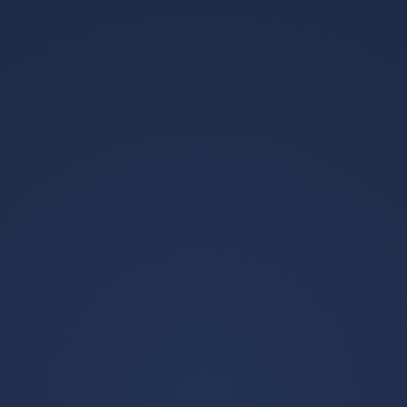
型边锋，试图通过快攻扳平比分，而他们的努力在第58分钟收获
区内连续头球摆渡，替补上场的伊萨克在后点凌空抽射扳平比
士气明显高涨，比赛的走势开始向北欧人倾斜。
全队攻防节奏稍显混乱时，莱万多夫斯基站了出来，第74分钟，
米，位置稍偏，看似并不适合直接射门，意大利多名高个子球员在
在争顶时，莱万多夫斯基却做出一个惊人的决定，他退后几步，
气呵成，皮球划出一道几乎违反物理规律的急速下坠弧线，在越
，却也只能目送皮球砸向球门死角！2-1！这是一记足以竞争本
斯基双拳紧握，怒吼着奔向角旗区，整个安联球场瞬间化为蓝色
5分钟，瑞典队大举压上，后防线漏洞百出，第83分钟，莱万多夫
球员的包夹，他极为冷静地用身体卡住位置，随即送出一记“手