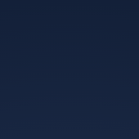
意大利在中场完成断球后，后腰连过两人将球分给右路插上的边后
基背身倚住瑞典后卫，没有选择顺势转身，而是在电光火石间用
弧线诡异的远射，皮球如制导导弹般绕过瑞典门将的指尖，击中
标志性的冷射，打破了场上的僵局，这粒进球不仅是技术的体现，