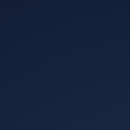
上半场第35分钟,全场第一个高光时刻降临，
卫，后者低平球传中，禁区前点的莱万多夫斯
外脚背将球轻轻一拨，随后原地发力，用一脚
横梁下沿弹入网窝！1-0！莱万多夫斯基用他