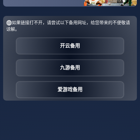
入网，1-2，喀麦隆扳回一城，这粒进球像是一声惊雷，炸开
了瑞典人刚刚凝聚起的所有自信。
此后的比赛进入白热化阶段,第71分钟，喀麦隆获得前场任意
球，全场观众的目光都聚焦在罚球点上时，一个身穿蓝色球
衣的矮个子身影悄然跑位，是的，就是那个被日本媒体称为
“东瀛梅西”的久保建英，他的跑动如同猎豹锁定猎物，当皮球
划出一道隐秘的弧线越过人墙顶端，久保建英突然出现在后
点，用一记凌空垫射将比分扳平！2-2！整个体育场陷入死
寂，除了喀麦隆球迷区爆发出山呼海啸般的欢呼。
但这还不是故事的终点,第88分钟，当所有人以为比赛将以平
局收场时，又是久保建英，他在右路接到队友传球后，并没
有像一般边锋那样下底传中，而是出人意料地向内切，晃过
两名瑞典防守球员，在距离球门25米处起左脚远射，皮球在
空中划出一道诡异的弧线，直挂球门右上角，瑞典门将奥尔