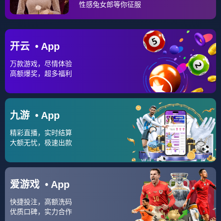
哥伦比亚不是任人宰割的羔羊,他们迅速稳住阵脚，用凶悍的
身体对抗绞杀阿根廷的中场出球，第34分钟，J罗的角球划过
诡异的弧线，博尔哈在人群中高高跃起，将皮球重重砸入网
窝，1-1，平局让哥伦比亚人看到了偷走头名的希望，他们忽
略了一件事：当阿根廷人进入“愤怒模式”时，他们会变成一台
精准的杀戮机器，下半场刚开始，斯卡洛尼做出了一次神换
人——用冈萨雷斯换下略显疲惫的迪马利亚，这一换人彻底
撕开了哥伦比亚的防线。