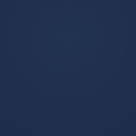
入空门，4-1，致命一击，这粒进球像一颗微型核弹，在纪念
碑球场引爆，登贝莱没有疯狂庆祝，他站在角旗区，双手插
兜，嘴角挂着一丝桀骜的冷笑，他用这粒进球告诉世界：
我，奥斯曼·登贝莱，从来不是什么水货，我是那个能在世界
杯头名之争中一剑封喉的男人。
当裁判吹响终场哨,阿根廷队以4-1大胜哥伦比亚，成功夺回积
分榜头名宝座，这场大胜的意义远超三分，它证明了阿根廷
的统治力，证明了梅西的掌控力，证明劳塔罗的杀手本能，
更证明了斯卡洛尼的战术魄力，而登贝莱，那个曾经被贴上
“失败”标签的天才，用一脚精妙绝伦的挑射，为自己的世界杯
之路刻下最耀眼的注脚，哥伦比亚人倒在血泊中，他们不是
输给了运气，而是输给了阿根廷人刻在骨子里的骄傲——在
纪念碑球场，你永远不能低估一颗冠军的心。