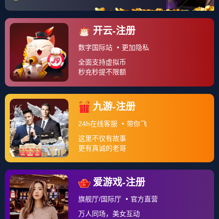
赛前,没有人敢轻视这支哥伦比亚，他们带着四连胜的狂飙战
绩踏进纪念碑球场，J罗的弯刀任意球、迪亚斯的闪电突破、
米纳的铁血头球——每一件武器都曾在南美足坛掀起血雨腥
风，他们只要不败，就能在积分榜上踩着阿根廷的尸体登上
王座，他们低估了潘帕斯雄鹰的爪牙有多锋利，从第一分钟
起，阿根廷人就亮出了獠牙，梅西退居中场，像一位沉默的
将军调配着炮弹；德保罗在中场疯狗般拦截，每一次铲球都
撕咬出草皮的泥土；劳塔罗则像一头饿狼，在哥伦比亚后卫
的肋部反复冲刺，第12分钟，阿尔瓦雷斯左路穿裆过人后横
传，麦卡利斯特门前包抄推射破网——1-0的比分像一声闷
雷，砸在哥伦比亚人的神经末梢。