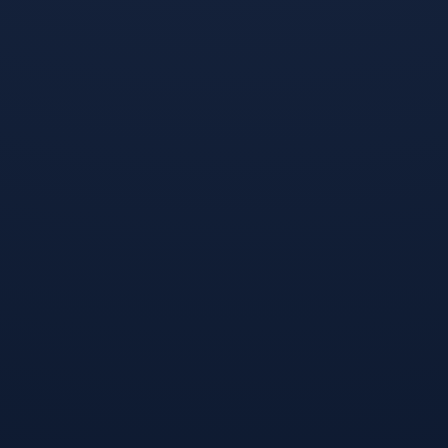
夜，坎塞洛一剑封喉，
天，2026世界杯半决
抗，巴雷拉一剑封喉定
保加利亚险胜乌兹别克
赛，加拿大力克波兰，
乾坤—2026世界杯E组巴
斯坦
梅西率领阿根廷昂首进
西VS泰国战记
决赛
发表评论：