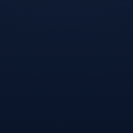
2
条评论
trx能量机器人
2026-06-23 01:15:33
u地址转错
【TRFDKBJghpLVs3WH7ebwxrML5533333333】转错
请联系TeleGram:【@TrxEm】
节省TRX手续费
2026-06-23 13:36:58
u地址转错
【TX9UgCNsfUertXeVZ4UqWkAfLk3LQzgDsd】转错请
联系TeleGram:【@TrxEm】