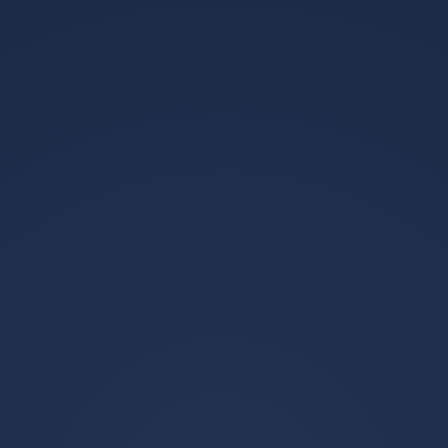
为全场最佳球员，并称赞他“打出了世界级前锋的终极表现”。
这场比赛的过程,与八年前葡萄牙与西班牙的经典对决有着惊
人的相似之处——都是葡萄牙在压力之下率先破门，都是通
过球员个人能力与团队配合的完美结合来实现压制，都是最
终以大比分取胜，不同的是，当年的主角是C罗，而如今，接
过大旗的人变成了塔雷米，这位出生于伊朗、成长于葡萄牙
的锋线杀手，用一场完美的表演向世界宣告：葡萄牙足球的
传承不会断裂，历史的辉煌可以被重演。
对于印度足球来说,这场惨败无疑是一次沉重的打击，他们曾
在小组赛首轮爆冷逼平了乌拉圭，但面对欧洲顶级强队时，
整体实力的差距仍然暴露无遗，印度队主帅伊戈尔·斯蒂马奇
在赛后坦言：“葡萄牙的表现完全配得上胜利，我们必须承认
差距，但这场比赛会让我们学到很多，未来还有很长的路要