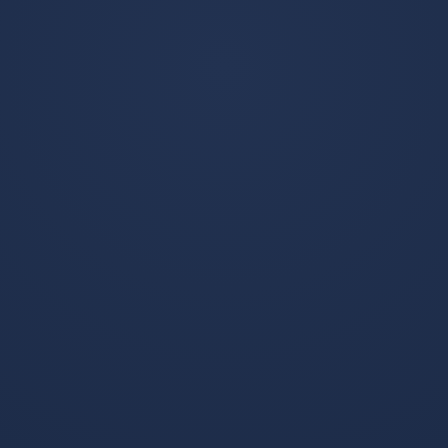
走。”
而对于葡萄牙,这场胜利不仅让他们提前锁定了小组出线名
额，更重要的是，球队在C罗逐渐淡出主力阵容后，找到了一
种全新的进攻模式，塔雷米的崛起，让葡萄牙拥有了一个既
能得分又能助攻的“全能箭头”，球队的战术选择也因此变得更