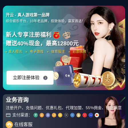
开云平台-2026世界杯历史重演，葡萄牙压制印
度，塔雷米独造三球闪耀赛场
2026-06-22 16:04:31
球星对决
开云美加墨
87
|
2
条评论
2026年6月18日,多哈的哈利法国际体育场内人声鼎沸，世界杯
小组赛B组第二轮焦点战在此打响，当葡萄牙与印度这两支看
似风格迥异的球队站在同一片绿茵场上时，几乎没有人会想
到，这场比赛会成为又一场经典的历史重演——就像八年前
俄罗斯世界杯上C罗率领葡萄牙顽强逼平西班牙那样，这一
次，葡萄牙再次展现了欧洲劲旅的坚韧与统治力，而更令人
惊喜的是，伊朗裔葡萄牙前锋梅迪·塔雷米，用一记记精准的
射门和无私的助攻，彻底撕裂了印度队的防线，成为全场最