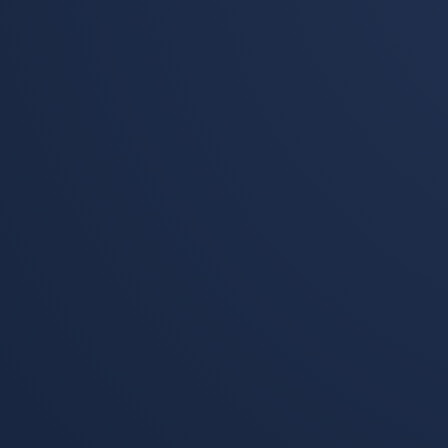
赋与纪律的较量中笑到了最后，而对于阿根廷
点，梅西的时代或许就此落幕，但他的背影将
曾以最壮丽的方式战斗到最后。
四年后的世界杯，我们可能再也看不到穿蓝白间
唱，足够让所有球迷在未来的岁月里反复回味
硝烟散去，卢日尼基球场的灯光依然明亮，捷
已成为足球天空中永恒的星座。