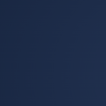
弧线，擦着立柱入网，3-2，阿根廷重新燃起
109粒进球，但在这样的夜晚,进球数据似乎变
第83分钟，梅西再次站了出来，他在禁区内
射入网，3-3！阿根廷人疯狂了，他们看到了
庆祝，那张写满疲惫与坚毅的脸庞上,满是汗水
然而足球的剧本往往在最意想不到的时刻迎来转
分钟完成了绝杀，一次快速的反击，曹法尔右
应声入网，4-3,捷克人完成了最后的致命一击
当主裁判吹响终场哨声时，梅西跪倒在草皮上
一次，这个夜晚，他打进两球，几乎凭借一己
已经倾尽所有，他的每一次触球都在燃烧着最
捷克人的庆祝如同布拉格城堡的烟花，绚烂而