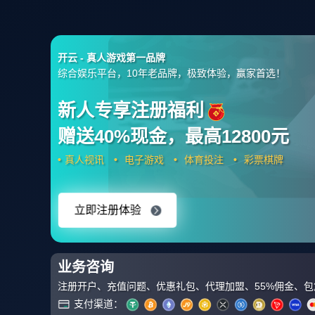
首页
球队
开云体育入口-硝烟中
鹰，梅西孤掌难鸣
2026-06-22 11:59:33
球星对决
开云美加墨
2026年世界杯四分之一决赛的夜晚，布宜诺
稳将球送入网窝时，整个卢日尼基球场陷入了冰