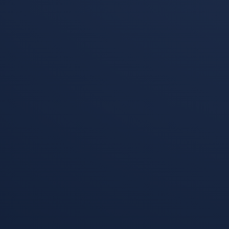
88
次浏览
开云体育2026-血色点球夜，坎塞洛一剑封
开云体育中