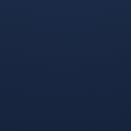
开云体育登录-冰岛奇迹再现！补时绝杀巴西，奥斯梅恩主宰F组焦点战
开云平台-2026世界杯历史重演，葡萄牙压制印度，塔雷米独造三球闪耀赛场
国-冰火两重天，2026世界杯半决
开云体育-桑巴之舞遇顽抗，巴雷拉一剑封