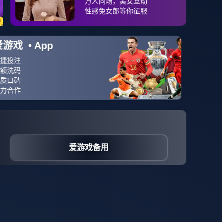
世界杯
MORE>
开云体育中国-北欧童话再续，丹麦铁
巧
07-05
骑碾碎三狮防线，阿诺德致命一击铸
就世界杯经典
开云体育中国-草原铁骑的黄昏，当德
07-04
国战车碾过乌拉圭的倔强
开云体育中国-童话新篇，2026世界
07-04
杯决赛，丹麦铁骑踏碎桑巴，福登魔
进
翼闪耀洛杉矶
开云体育入口-绿茵绝响，福登压哨绝
07-03
杀，英格兰惊险逆转哥斯达黎加
开云下载-2026世界杯B组关键战，捷
07-02
克爆冷击败瑞士，凯恩领衔英格兰强
势取胜