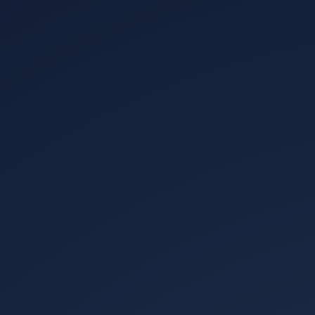
下半场风云突变，捷克队在开场后的10分钟内
远射，皮球击中横梁下沿弹入网内；第二个则
门，阿根廷的防线在这一刻彻底崩溃，场边的