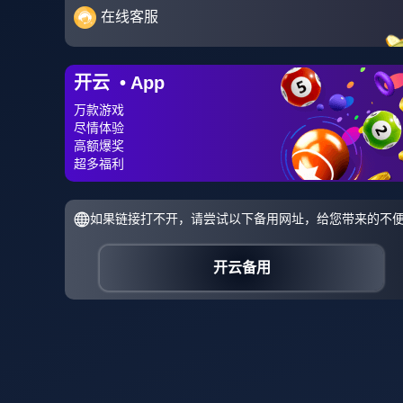
阿根廷挡在了四强门外，梅西在这场比赛中拼
比赛从一开始就充满了戏剧性，阿根廷队在第
地晃过两名捷克防守球员，左脚兜出一记弧线
字，仿佛胜利就在眼前，但捷克人并未慌乱，
的坚韧。
上半场第31分钟，捷克队利用角球机会扳平比
球像是一记重锤，砸碎了阿根廷人早早建立的
击如同一把把锋利的匕首,每一次都直插潘帕