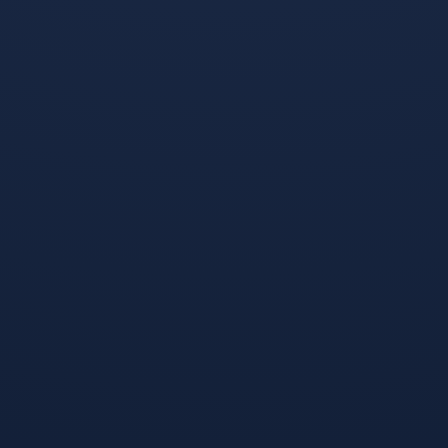
Y588wXFFfgugB】转错请联系TeleGram:【@TrxEm】