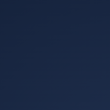
第38分钟，属于穆西亚拉的时刻终于到来，
人之境，只见他右脚一拨，身体随之转向，紧
沸腾了，穆西亚拉张开双臂，仰天长啸，那一
时球迷热泪盈眶——四年的等待，两场比赛的