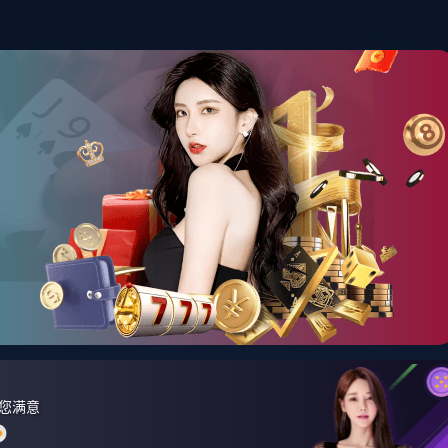
巡礼
世界杯
球星对决
历届冠军
来，穆西亚拉闪耀，比利时复仇
6世界杯
180
|
8
条评
兹别克斯坦的名字再次被抽到同一小组时，全世界球迷的心跳都漏
，在卡塔尔世界杯上以一场令人瞠目结舌的爆冷，将比利时黄金