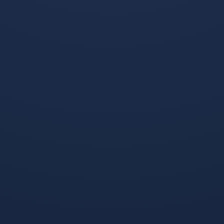
P-美加墨世界杯焦点战，罗马尼亚碾
开云体育登录-绝杀之夜，萨内致命一击，
贝林厄姆独领风骚
格兰力克伊拉克，2026世界杯H组风云突变