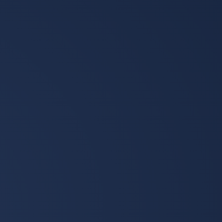
开云体育中国-草原铁骑的黄昏，当德国战车碾过
乌拉圭的倔强
开云体育中国-冰火两重天，2026世界杯半决
赛，加拿大力克波兰，梅西率领阿根廷昂首进决
赛
开云体育APP下载-战术革命与巨星闪耀，瑞士如
何用钢铁防线撕裂克罗地亚，登贝莱引爆2026世
界杯B组
开云体育中国-童话新篇，2026世界杯决赛，丹
麦铁骑踏碎桑巴，福登魔翼闪耀洛杉矶
开云APP-美加墨世界杯焦点战，罗马尼亚碾压瑞
士，贝林厄姆独领风骚
开云体育-桑巴之舞遇顽抗，巴雷拉一剑封喉定乾
坤—2026世界杯E组巴西VS泰国战记
开云体育2026-命运之夜的逆转，摩洛哥绝杀哥
斯达黎加，德布劳内点亮H组星空