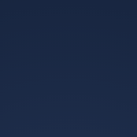
他在禁区弧顶接到传球，面对三名防守球员的包夹，却仿佛置身无
接着一记贴地斩，皮球贴着草皮窜入球门死角，2比0！整个球场
刻，所有积压的情绪都在这个进球中得到了释放，看台上，比利
煎熬,在这一刻化为无尽的喜悦。