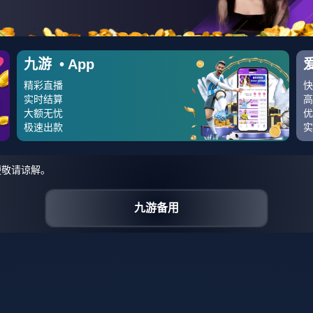
时足球史上最深的伤疤，在多伦多的夜空下,比利时人终于等来了
弦，队长德布劳内最后一次整理着袖标，目光如炬，四年前的溃
但这一次，一切都不同了，年轻一代已经崛起，而站在最前面
西亚拉。
边路突破撕开了乌兹别克斯坦的防线，他像一道闪电掠过草皮，连
入禁区，中锋奥蓬达没有辜负这次传球，一记势大力沉的头球攻
幻开局，进球后，穆西亚拉没有疯狂庆祝，他只是浅浅地笑了笑，
们试图用凶悍的逼抢和快速反击重新掌控局面，但比利时的中后
动的墙，一次次化解对方的攻势，而穆西亚拉，则化身前场的幽
次触球都让对手心惊胆战。