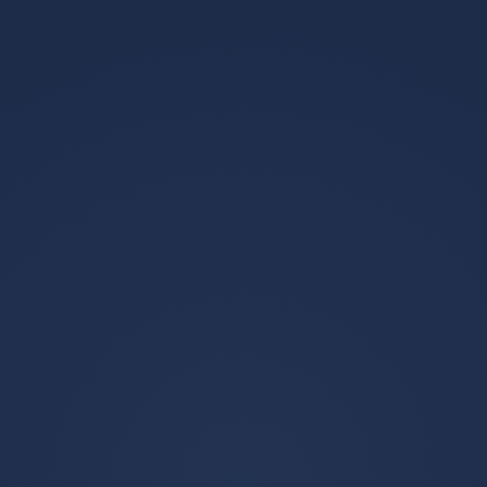
又是穆西亚拉，他在左路完成突破后突然内切，用一记手术刀般的
场的前锋巴卡约科轻松推射破门，3比0，此时的乌兹别克斯坦已
利时的高位逼抢下不断失误，第78分钟，穆西亚拉完成帽子戏法
射将比分锁定在4比0。
完成了对四年前失利的完美复仇，穆西亚拉两射一传，被评为本
多，只是淡淡地表示：“我们不是来复仇的，我们是来证明自己
止三分，它标志着比利时的新老交替已经完成，穆西亚拉、奥蓬
扎尔们的衣钵,扛起欧洲红魔的未来。
在阵痛中完成了蜕变，而穆西亚拉，就是这场蜕变中最耀眼的那