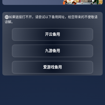
边锋或插上的边后卫往往能获得大量空当，挪威队的进攻呈
现出良好的层次感，第一波冲击未果，第二梯队立刻跟上施
压，形成持续围攻。
哈兰德则是这条得分链条上最致命的终结点,他不仅完成了“吃
饼”职责，更通过大范围的跑动牵制了瑞士至少两名中卫，为
后排插上的队友创造了后上破门的机会，挪威队的进球来自
运动战、定位球等多种方式，展现了进攻手段的丰富性，这
种“连续得分”的能力，建立在个体爆发的基础上，最终通过团
队协作和清晰的战术设计得以实现，彻底击垮了对手反扑的
信心。
“压制”的艺术：从局部优势到全局掌控
“压制”瑞士，并非简单的比分领先，而是挪威队从比赛内容上
展现出的全方位掌控，这种压制始于前场的高位逼抢，从哈