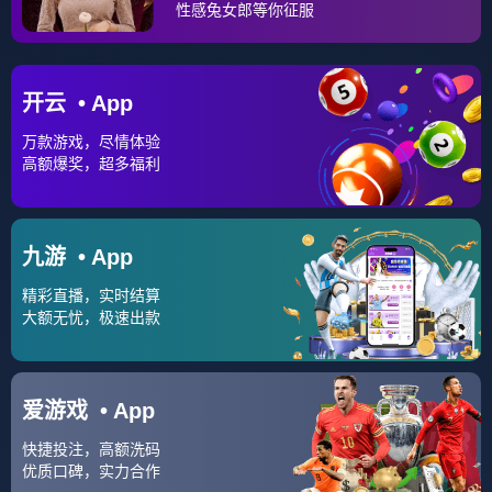
赛的瞬间决策能力迎来爆发，挪威队的第二个进球正是典
范：阿什拉夫在前场抢断后，没有盲目盘带，而是敏锐观察
到瑞士防线短暂的立足未稳，立即送出一记穿透性极强的直
塞，助攻哈兰德完成破门，他这一点持续而高效的爆破，成
为挪威队压制局面的原始驱动力，迫使瑞士整条防线左倾，
从而为其他区域的进攻创造了空间。
“连续得分”的链条：挪威如何将优势转化为胜势
仅有爆点不足以赢得比赛,挪威队本场最令人称道之处，在于
他们将阿什拉夫创造的优势，通过高效运转的团队体系，转
化为了一波接一波的得分浪潮，实现了“连续得分”的压制效
果，这背后是一套精密运转的进攻链条。
厄德高作为前场组织核心,是连接爆点与终点的枢纽，他频繁
回撤接应，与阿什拉夫形成有效联动，并用其出色的视野和
传球调度着进攻方向，当中场和右路形成强侧牵制，左侧的