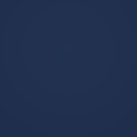
启示与展望：北欧风暴的新篇章
这场胜利,是挪威足球多年蛰伏与精心构建的成果爆发，它标
志着挪威队不再仅仅是拥有超级球星的“明星球队”，而是一支
战术体系成熟、攻守平衡、具备强大整体战斗力的欧洲劲
旅，阿什拉夫的个体闪耀与全队的协同作战相得益彰，证明
了现代足球中，超级球星与战术体系完全可以实现共生共
荣。
对于瑞士队而言,这是一次沉重的打击，也是一次深刻的教
训，在面对兼具个体爆点和整体强度的对手时，传统的稳健
防守体系面临严峻挑战，他们需要思考如何应对这种高强
度、快节奏的立体化冲击。