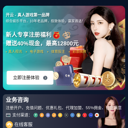
开云下载-阿什拉夫爆发撕裂防线，挪威连续得分
压制瑞士，北欧风暴席卷欧洲
2026-02-02 15:00:03
球队巡礼
开云美加墨
176
|
5
条评论
当阿什拉夫·哈基米在边路如闪电般启动，以一次标志性的长
途奔袭洞穿瑞士防线时，整个球场仿佛被按下了静音键，随
即爆发出山呼海啸，这不仅仅是一次精彩的个人表演，更是
整场比赛的缩影——一场由挪威队精心策划、高效执行的压
制性胜利，在关键的欧洲国家联赛对决中，挪威队凭借阿什
拉夫的“爆发”引擎，驱动全队实现“连续得分”，最终成功“压
制”了实力不俗的瑞士队，为北欧足球写下了浓墨重彩的一
笔。