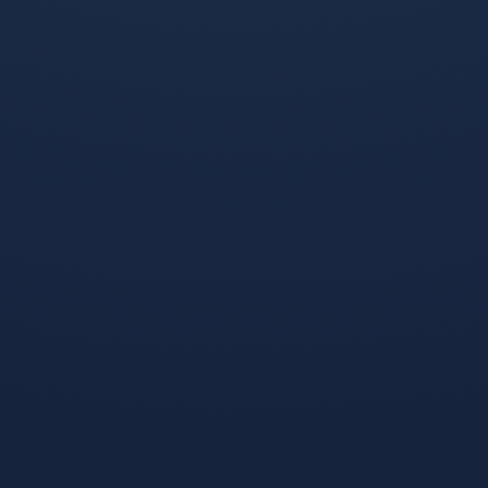
176
次浏览
开云官网2026-李刚仁，从首尔到多哈，一场跨越万里的足球政变
开云官网2026-新疆队生死战取胜活塞，字母哥成为关键先生，当东方铁骑遇上希腊神话
开云官网-北欧寒夜中的
开云APP-美加墨世界杯
开云体育登录-绝杀之
桑巴之刃，内马尔绝
焦点战，罗马尼亚碾压
夜，萨内致命一击，英
杀，丹麦书写2026世界
瑞士，贝林厄姆独领风
格兰力克伊拉克，2026
杯最燃剧本
骚
世界杯H组风云突变