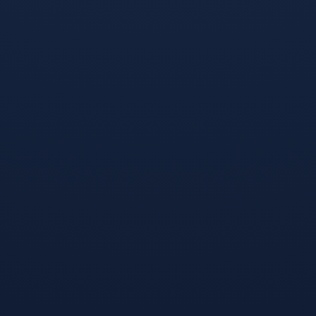
发表评论：
5
条评论