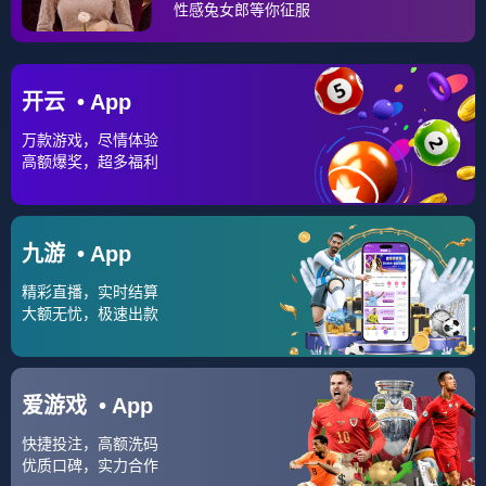
上半场第27分钟,芬兰队率先打破僵局，一次行云流水的边路
配合后，中路包抄的球员以一记势大力沉的铲射洞穿了伊拉
克的球门，进球后的芬兰队没有选择保守，反而像是嗅到了
血腥味的鲨鱼，攻势愈发猛烈，伊拉克的防线在芬兰人的反
复撕扯下，开始出现裂痕，他们试图通过凶狠的拼抢来阻断
芬兰的进攻节奏，但在绝对的技战术优势面前，这种努力显
得有些徒劳，芬兰人的传递几乎不经过多余调整，每一次触
球都蕴含着下一步的杀机，进攻端的全面爆发，并非偶然，
数据不会说谎，芬兰队全场比赛的射门次数高达21次，其中
10次射正，控球率更是达到了惊人的64%，更令人惊叹的是，
他们通过高压逼抢，直接导致了伊拉克队后场失误频发，21
次抢断的数据，足以证明芬兰人在防守端的积极性也转化为
了进攻的燃料，这种从前场就开始的压迫，让伊拉克球员如
同陷入泥潭，每一次出球都变得无比艰难。