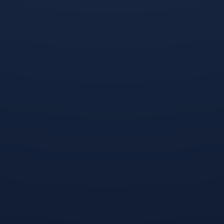
开云官网-北欧寒夜中的
开云APP-美加墨世界杯
开云体育登录-绝杀之
桑巴之刃，内马尔绝
焦点战，罗马尼亚碾压
夜，萨内致命一击，英
杀，丹麦书写2026世界
瑞士，贝林厄姆独领风
格兰力克伊拉克，2026
杯最燃剧本
骚
世界杯H组风云突变
发表评论：