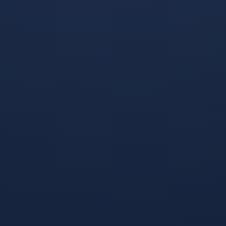
118
次浏览
开云体育中国-波斯铁骑绝杀冰岛，卢卡库天神下凡—2026世界杯F组上演史诗级强强对话
开云体育在线-北欧风暴席卷非洲雄狮，巴雷拉神勇发挥，瑞典力擒喀麦隆引爆D组死亡之组