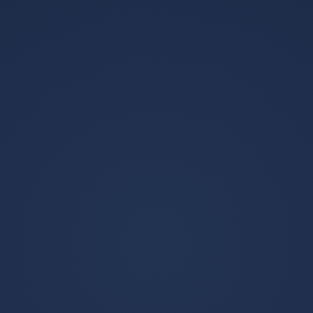
上从2-0变成3-0的改变，更是对对手精神上的一次致命KO，
进球后的塔雷米没有狂喜，他只是平静地望向看台，仿佛在
说：这一切，早已在计划之中。
这支芬兰队,像极了他们国家历史上的维京人，坚韧、勇猛、
且充满智慧，他们的进攻并非蛮干，而是如同外科手术般精
准，边路突破、中路渗透、远射、定位球，几乎涵盖了足球
场上所有的进攻手段，这种多样化的进攻武器库，让对手防
不胜防，伊拉克队并非毫无抵抗，他们在中场的拦截一度给
芬兰造成了麻烦，但个人的勇猛终究无法弥补体系上的差
距，芬兰的胜利，是团队足球的胜利，是战术执行的胜利，
更是求胜欲望的胜利。
当主裁判吹响终场哨音时,比分牌上刺眼的3-0，宣告了这场
“历史重演”的最终结局，芬兰用一场酣畅淋漓的完胜，向世界
宣告了他们的回归，而塔雷米的致命一击，将成为本届世界