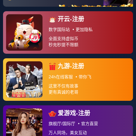
间的对决，更像是一场“谁更有资格挑战比利时”的资格赛，但
伊朗人不这么想，冰岛人也不这么想，从比赛的第一分钟
起，双方就展开了堪称惨烈的肉搏战。
伊朗队本场比赛的战术部署极具针对性,主教练深知冰岛队依
靠身体对抗和定位球的传统优势，于是采取了“以快制高”的策
略，塔雷米与阿兹蒙组成的锋线组合，像两把尖刀不断撕扯
着冰岛队高大的后防线，而冰岛方面也不甘示弱，他们利用
维京战吼的气势，一次次用凶狠的铲断和精准的长传，试图
把比赛拖入自己熟悉的节奏。
上半场第32分钟,伊朗队率先打破僵局，一次果断的前场反抢
后，伊朗中场悍将埃扎托拉希送出一记穿透力极强的直塞，
塔雷米高速插上，在禁区左侧小角度爆射远角得手，1-0！整
个球场瞬间被波斯球迷的呐喊声淹没，冰岛人很快展现出了
他们骨子里的坚韧，仅仅8分钟后，冰岛队利用角球机会，由