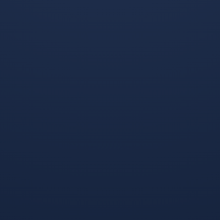
朗足球的韧性与不屈，展示了冰岛巨人虽败犹荣的硬朗，更
凸显了卢卡库在当今足坛依然无可替代的战术支点作用，当
“小魔兽”在赛后的混采区擦着汗水说出“足球永远属于永不放
弃的人”时，我们才真正明白，为什么这项运动会成为全世界
共同的语言。
2026世界杯F组的这场强强对话,最终以伊朗的压哨绝杀画上句
号，但对于所有见证这场比赛的球迷来说，关于热血、关于
尊严、关于永不言弃的记忆，将永远铭刻在心，这就是世界
杯，这就是足球的魅力。