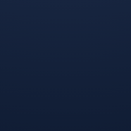
117
次浏览
开云体育登录-中亚铁骑踏破北欧防线，乌兹别克斯坦完胜瑞典，格列兹曼中场指挥演绎复仇之战
开云体育官网-奇迹再现，2026世界杯历史重演，芬兰完胜伊拉克，塔雷米致命一击引爆进攻狂潮
开云官网-北欧寒夜中的
开云APP-美加墨世界杯
开云体育登录-绝杀之