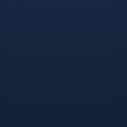
开云体育APP下载-战术
开云体育2026-命运之夜
开云下载-喀麦隆雄狮怒
革命与巨星闪耀，瑞士
的逆转，摩洛哥绝杀哥
吼！全场压制瑞典，姆
如何用钢铁防线撕裂克
斯达黎加，德布劳内点
巴佩致命一击锁定2026
罗地亚，登贝莱引爆
亮H组星空
世界杯D组首胜
2026世界杯B组
发表评论：