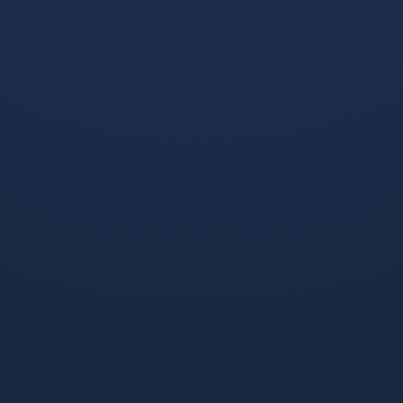
110
次浏览
开云体育2026-中场定乾坤，丹麦钢铁防线与塔雷米尖刀联手，2026世界杯G组关键战完胜德国
开云体育app-巴尔干之刃划破三狮，布罗佐维奇导演塞尔维亚完胜，2026世界杯冷门震撼足坛