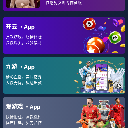
欢声雷动,似乎胜利的天平已然倾斜。
但泰国队并未慌乱，他们像热带雨林里坚韧的藤蔓，一点点
缠绕住对手的锋芒，主教练石井正忠的战术部署清晰：收缩
防线，利用边路速度反击，第41分钟，泰国队抓住一次难得
的角球机会，混战中由中卫汶马探头球扳平比分，这个进球
如同一声惊雷，震醒了沉睡的亚洲之虎,更让乌拉圭人的傲慢
付出代价。
下半场，双方陷入拉锯战，乌拉圭人急于重新领先，攻势如
潮，但泰国门将的封堵与后防线的血肉长城一次次化解危
机，时间一分一秒流逝，当比赛进入伤停补时阶段，所有人
都以为将以平局收场,但奇迹在最后一刻降临。
第94分钟，泰国队获得前场任意球，位置距离球门约30米，
角度稍偏，主罚者并非泰国本土球员，而是那位身披10号战
袍、从欧洲远渡重洋而来的传奇——卢卡·莫德里奇，自2024