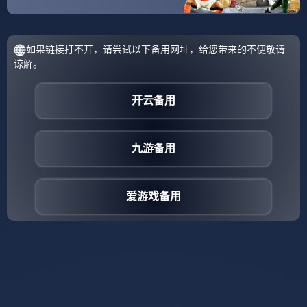
年离开皇马后，莫德里奇并未退役，而是选择以“足球大使”身
份加盟泰国联赛,他的到来为泰国足球注入了世界级的韧性与
经验。
全场寂静，莫德里奇深吸一口气，目光如炬，他助跑、起
脚，皮球划出一道诡异的弧线，越过人墙，急速下坠，直挂
球门死角，乌拉圭门将虽奋力扑救，却只能目送皮球入网，2
比1！绝杀！整个体育场瞬间沸腾，泰国球员疯狂冲向莫德里
奇，将他压倒在地，这位曾捧起金球奖、率克罗地亚杀入世
界杯决赛的老将，在职业生涯暮年，以如此戏剧性的方式,为
亚洲足球写下最辉煌的一笔。
这场比赛的意义远超胜负，它证明了足球世界没有永恒的强
弱之分，唯有信念与拼搏可以改写命运，泰国足球在近几年
经历了系统性改革，从青训体系到联赛职业化，每一步都走
得扎实，而莫德里奇的加盟，不仅是商业层面的成功，更是