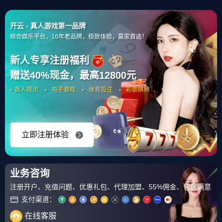
开云APP-东方奇光耀寰宇，2026世界杯E组泰国
绝杀乌拉圭，莫德里奇致命一击铸就史诗
2026-06-18 1:49:51
历届冠军
开云美加墨
110
|
4
条评论
2026年7月，当北半球的盛夏热浪席卷全球，足球世界的目光
却聚焦于美洲大陆，在E组一场看似实力悬殊的对决中，泰国
队以2比1绝杀南美劲旅乌拉圭，而完成那记致命一击的，竟
是38岁的克罗地亚传奇——卢卡·莫德里奇，这不仅仅是一场
比赛的胜利，更是一部关于梦想、坚持与命运交织的史诗。
赛前，几乎所有的预测都倾向于乌拉圭，这支拥有苏亚雷
斯、巴尔韦德等球星的传统强队，在小组赛首轮便展现出凌
厉的攻势，而泰国队，作为亚洲足球的新生力量，虽近年来