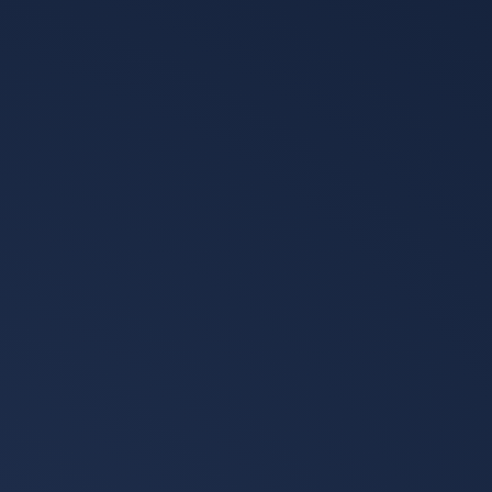
哨音的那一刻...
丹麦铁骑踏碎桑巴，福
开云体育官方网站-卡瓦
登魔翼闪耀洛杉矶
当终场哨声划破汉堡港的夜
哈尔刷新纪录之夜，土
空,比分牌上冰冷的“2-1”凝固
了一段跨越九...
耳其用希腊的鲜血书写
开云体育2026-年度焦点
史诗
篮球世界从不缺少对决，但
之战，当国王摘下玫
有些比赛注定超越胜负，成
为时代的界碑，当萨克...
瑰，开拓者时代悄然落
，
幕
最近发表
开云体育中国-北欧童话再续，丹麦铁骑碾碎三狮
防线，阿诺德致命一击铸就世界杯经典
开云官网-北欧寒夜中的桑巴之刃，内马尔绝杀，
丹麦书写2026世界杯最燃剧本
开云体育2026-血色点球夜，坎塞洛一剑封喉，
保加利亚险胜乌兹别克斯坦