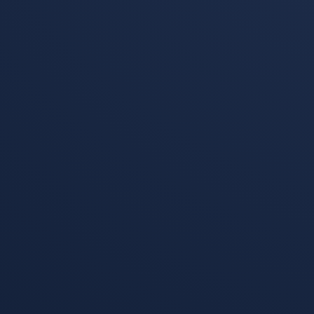
106
次浏览