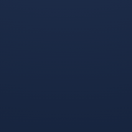
开云APP-蓝衣军团展雄风，2026世界杯A组焦点战，意大利完胜乌兹别克斯坦，凯恩主导比赛
开云体育中国-2026世界杯巅峰对决，京多安领军，德国战车碾碎太极虎，日本技术流全面压制韩国