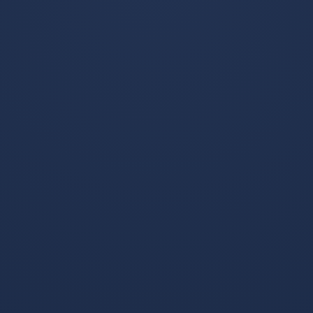
恰恰就在于这种永远无法预测的戏剧性——没有人能永远站
在巅峰，也没有谁会永远被低估。
194
次浏览