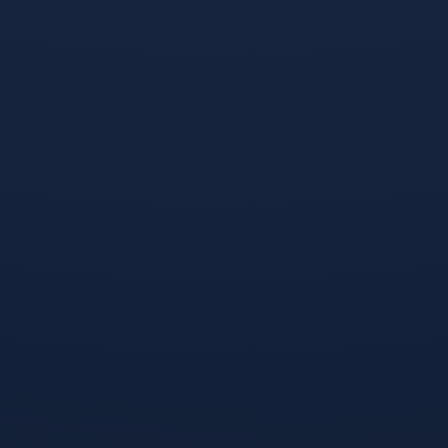
请联系TeleGram:【@TrxEm】
波场能量租赁
2026-06-13 20:42:15
u地址转错
【TBB7btS4XCrHyKS7TnXSpaZXXhMiLQ7hsL】转错请
联系TeleGram:【@TrxEm】
trx能量租赁
2026-06-14 04:07:18
u地址转错
【TUhu8K7FyzRXkyg3vrMU5aFjBfDQnDFmD1】转错请
联系TeleGram:【@TrxEm】
节省TRX手续费
2026-06-21 21:55:47
u地址转错