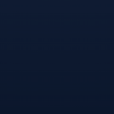
【THMB5ZxBPL6z2ZKMt53zzGWBqNfR3EJrqp】转错
请联系TeleGram:【@TrxEm】
节省TRX手续费
2026-07-03 20:51:56
u地址转错
【TSmGH8YH7VRa4dXMyvDMD9i4XayrF94itW】转错
请联系TeleGram:【@TrxEm】
节省TRX手续费
2026-07-06 19:39:37
u地址转错
【TUXQ3toLMoQrG9amqHomPviu1WqY6K21E6】转错
请联系TeleGram:【@TrxEm】
trx转错包退
2026-07-19 17:45:45
转错包退