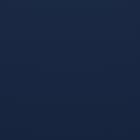
11
条评论
节省TRX手续费
2026-06-13 15:01:08
u地址转错
【TUqDEDFkEG8LS71ozzxq7rp5uvqmDc7RW9】转错