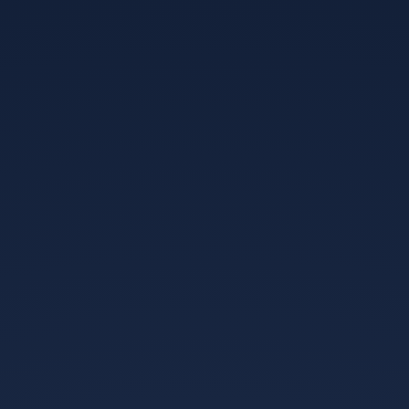
尔伯特·格维兹永松在禁区弧顶处接到队友的横传，稍作调整后一
右下角！2比1！冰岛队反超了比分！这一刻，看台上的冰岛球迷
体育场。
一次前场任意球机会，由后卫桑塔马利亚头球补射得手，将比分顽
局收场时，冰岛队却在伤停补时阶段奉献了绝杀！第92分钟，冰
尔松在禁区内被秘鲁防守球员放倒，主裁判果断判罚点球！队长阿
岛队完成了不可思议的逆转！
向全世界宣告：那支曾经在欧陆掀起风暴的北欧球队，依然拥有着
”
，日本队迎来了他们在F组的第二场小组赛，首战与冰岛队战平
效力于西甲皇家社会的久保建英，在这场比赛中展现出了绝对的