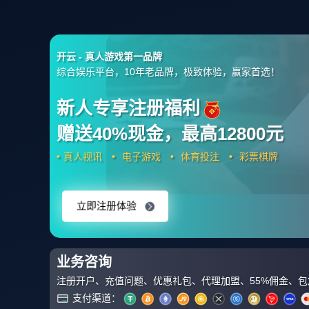
首页
球队
开云FIFA-冰火两重天
天逆转秘鲁，久保建英
2026-06-12 6:59:31
历届冠军
开云美加墨
2026年7月,北美大陆的热浪席卷着每一个
足球史诗，北京时间7月3日凌晨，在墨西哥