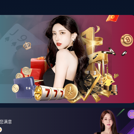
历届冠军
巡礼
世界杯
球星对决
！2026世界杯F组关键战，冰岛惊
独造两球率队取胜
174
|
8
条评
世界杯赛场，而在F组的一场关键较量中，却上演了一幕冰与火交织的
城阿兹特克体育场，冰岛队与秘鲁队展开了一场关乎小组出线命运