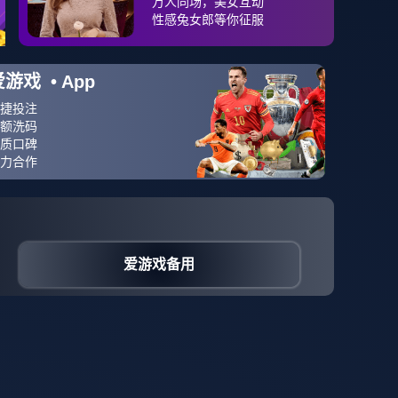
世界杯
MORE>
开云体育中国-北欧童话再续，丹麦铁
07-05
骑碾碎三狮防线，阿诺德致命一击铸
就世界杯经典
开云体育中国-草原铁骑的黄昏，当德
07-04
国战车碾过乌拉圭的倔强
开云体育中国-童话新篇，2026世界
07-04
杯决赛，丹麦铁骑踏碎桑巴，福登魔
翼闪耀洛杉矶
开云体育入口-绿茵绝响，福登压哨绝
07-03
杀，英格兰惊险逆转哥斯达黎加
开云下载-2026世界杯B组关键战，捷
07-02
克爆冷击败瑞士，凯恩领衔英格兰强
势取胜