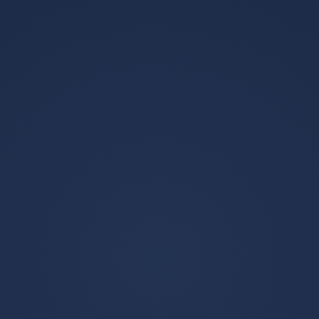
约束（街道围墙、比赛压力）反而催生了最极致的自由（人
车合一、统治表现）
，这提醒着我们，无论赛道还是球场，
人生或许亦然——
真正的强大，并非没有恐惧，而是当舞台
灯光刺眼、喧嚣震耳欲聋之时，你却能听见自己最清晰、最
有力的心跳，并随之起舞，直至征服眼前的一切
。