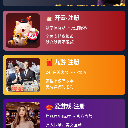
F1街道赛,本身就是“大舞台”的极致化身，它与传统赛道绝
缘，是赛车运动最冒险的“城市入侵”，摩纳哥的 Casino 弯，
新加坡的滨海湾，拉斯维加斯的长街……赛道由日常街道缝
合，缓冲区吝啬，容错率近乎为零，夜战更添一层魔幻与严
酷：灯光在视网膜上拖曳成流，阴影处潜伏着未知，体温与
专注在昼夜交替中经受考验，这不再是单纯的竞速，而是在
心跳与围墙之间跳芭蕾，每一秒都是对车手技术、胆魄与应
变能力的终极审判。
唯有真正的“大场面先生”，方能在此等
舞台上，将危险化为魅力，将压力炼成王冠
。
这与安东尼·戴维斯在篮球世界的崛起轨迹惊人地共振，从新
奥尔良到洛杉矶，从聚光灯边缘到斯台普斯中心（现
Crypto.com球馆）的全球焦点，戴维斯证明了
“舞台尺寸”与
“巨星成色”的正比关系
，常规赛的他是顶级护框者与高效终
结者；但进入季后赛，尤其是总决赛的鎏金舞台，他便时常