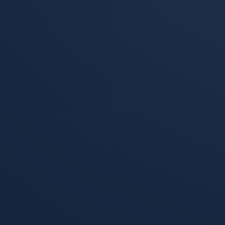
容错空间已经被压缩到极限，至于哈兰德，他
足以激起滔天巨浪。
当全世界的目光聚焦于梅西、姆巴佩、贝林厄
改写亚洲足球历史的挪威巨人，2026年，也