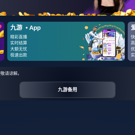
全场最耀眼的光芒，无疑属于那位身披乌兹别克斯坦战袍的挪威超
量，保加利亚队拥有历史底蕴深厚的防守体系，近年来更是涌现出
战术纪律严明，而乌兹别克斯坦，虽然在亚洲足球版图中常年稳
不算突出，今时不同往日，哈兰德的归化加盟，让这支球队的气
个A组的格局就被彻底改写。
乌兹别克斯坦中场核心肖穆罗多夫在中圈附近送出一记极具穿透力
利亚防线身后，保加利亚中卫安东尼奥夫拼尽全力回追，但哈兰
，他扛住防守球员的拉扯，在禁区右侧轰出一记势大力沉的抽
尼基体育场瞬间炸裂。
”的恐怖能力，乌兹别克斯坦发动角球进攻，皮球被保加利亚后卫
凌空弹地射门，皮球在草皮上蹭出一个诡异的弧线，越过门将头
斯托亚诺夫面露绝望。