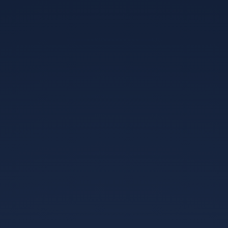
凭借一次教科书般的快速反击，由中场核心科斯塔迪诺夫在禁区弧
让比赛悬念重燃，也让保加利亚人看到了抢分的希望，他们低估了