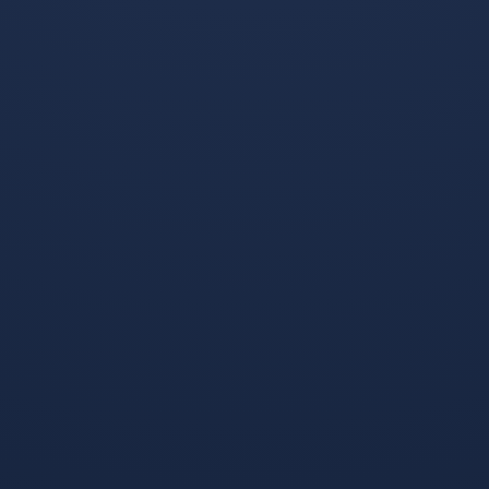
像是一颗被投入世界杯这片浩瀚海洋中的巨石，每一次触球，都
姆们的时候，或许我们都该留意一下这支中亚蓝军，和那个正在
许真的会属于乌兹别克斯坦，属于哈兰德。