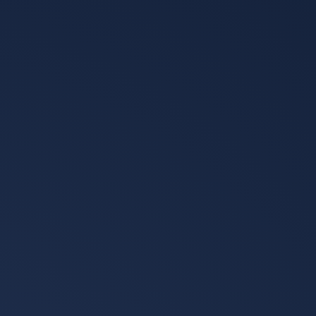
哨音的那一刻...
丹麦铁骑踏碎桑巴，福
开云体育官方网站-卡瓦
登魔翼闪耀洛杉矶
当终场哨声划破汉堡港的夜
哈尔刷新纪录之夜，土
空,比分牌上冰冷的“2-1”凝固
了一段跨越九...
耳其用希腊的鲜血书写
开云体育2026-年度焦点
史诗
篮球世界从不缺少对决，但
之战，当国王摘下玫
有些比赛注定超越胜负，成
为时代的界碑，当萨克...
瑰，开拓者时代悄然落
幕
最近发表
开云体育中国-北欧童话再续，丹麦铁骑碾碎三狮
防线，阿诺德致命一击铸就世界杯经典
开云官网-北欧寒夜中的桑巴之刃，内马尔绝杀，
丹麦书写2026世界杯最燃剧本
开云体育2026-血色点球夜，坎塞洛一剑封喉，
保加利亚险胜乌兹别克斯坦