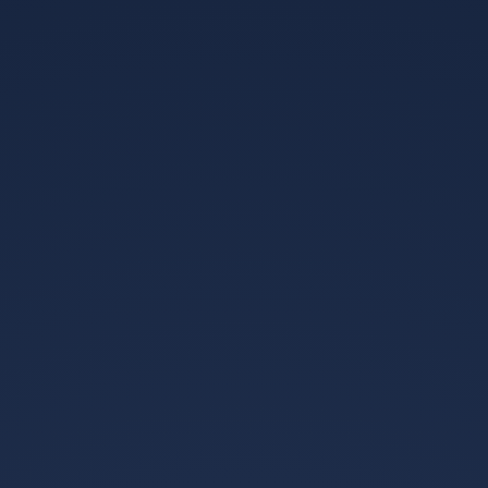
中，面对三名防守球员的包夹，他竟然用一记匪夷所思的背身脚后
进球不仅技术难度极高，更展现了哈兰德在高压环境下冷静到极
坦基本锁定胜局。
之中，哈兰德虽然在第55分钟被替换下场——显然主帅是为了保
完成了“帽子戏法”的壮举，而他的离场并未让乌兹别克斯坦的攻
场的年轻前锋尤苏波夫和中场大将贾尼别科夫分别建功，将最终比
和1次助攻，直接制造了乌兹别克斯坦全队超过80%的进攻威胁，
次射正全部转化为进球，这种“触球即死亡”的得分效率，让保加