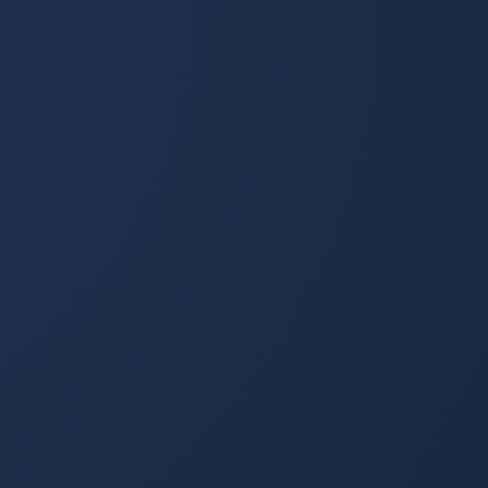
标签列表
凶
为