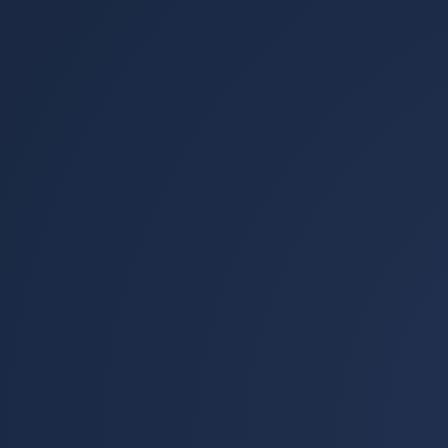
利亚整条防线束手无策，赛后，保加利亚主帅
方法，但他在场上的表现证明了，有些球员无
从比赛数据来看,乌兹别克斯坦全场控球率仅4
舌，而保加利亚虽然控球占优，但大多集中在
数，这支曾在1994年世界杯上闯入四强的东