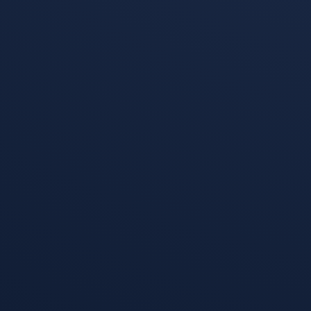
129
次浏览
开云体育中国-北欧童话再续，丹麦铁骑碾碎
开云体育
三狮防线，阿诺德致命一击铸就世界杯经典
碾过乌拉
发表评论：