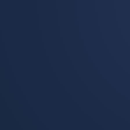
这场比赛的意义,远不止三分这么简单，它向
余、天赋不足”的亚洲中游球队，在哈兰德的
狠地逼抢，肖穆罗多夫赛后接受采访时说：“
他一个人能撕开对手一整条防线。”
而哈兰德本人,赛后只是在社交媒体上发布了那
局，我们还有更多事情要完成。”寥寥数语，
这显然只是一个开始,2026世界杯A组，随着
乌兹别克斯坦带着巨大的净胜球优势领跑，而