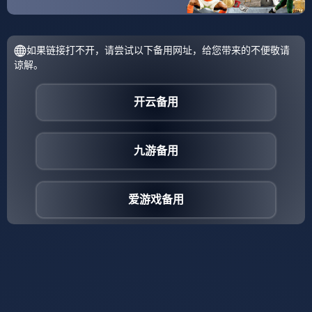
西队赢得了一个位置极佳的任意球，他的存在，让巴西队的
进攻多了一个极具威慑力的支点，也让伊朗队引以为傲的高
空球优势瞬间化为乌有，他在前场的每一次接球、每一次对
抗，都仿佛是在向世界展示一个全新的卢卡库——一个能够
在最残酷的战场上，将对抗强度转化为战术价值的“野兽派”大
师。
真正的戏剧性发生在第85分钟,就在双方体能接近枯竭，比赛
看似要走向平局时，伊朗队原本固若金汤的防线，却被一股
不可抗拒的力量撕开了一道口子，巴西队前场打出精妙配
合，皮球直塞禁区，机会转瞬即逝，卢卡库又一次斜刺里杀
出，他没有选择直接射门，而是在背身拿球的情况下，用了
一个极具欺骗性的拉球转身，随即像一列失控的火车般带球
杀向底线，伊朗队两名后卫被迫倒地铲球，但卢卡库那近乎
偏执的对抗强度让他在摔倒前，用鞋底将皮球捅向了小禁区
中央，一片混乱中，巴西队前插的边锋拍马赶到，轻松推空