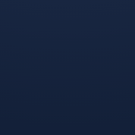
开云官网-北欧寒夜中的
开云APP-美加墨世界杯
开云体育登录-绝杀之
桑巴之刃，内马尔绝
焦点战，罗马尼亚碾压
夜，萨内致命一击，英
杀，丹麦书写2026世界
瑞士，贝林厄姆独领风
格兰力克伊拉克，2026
杯最燃剧本
骚
世界杯H组风云突变
发表评论：