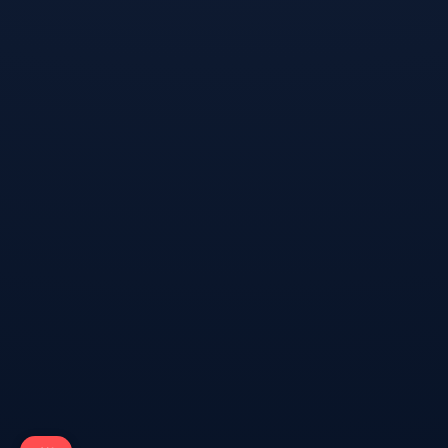
trx能量租赁
2026-06-29 18:50:12
u地址转错
【TTsr4e5RENZgLGk6QrQeueMXsswuTBBBBB】转错
请联系TeleGram:【@TrxEm】
波场能量租赁
2026-06-29 20:12:40
u地址转错
【TGkrqyqyThvqKB83fdmnmPW4ckj1qhcWbA】转错请
联系TeleGram:【@TrxEm】
开云·体育(官网)下载 - KAIYUN下载
©
2026
Powered by
Z-BlogPHP
Themes by
Yiwuku.com