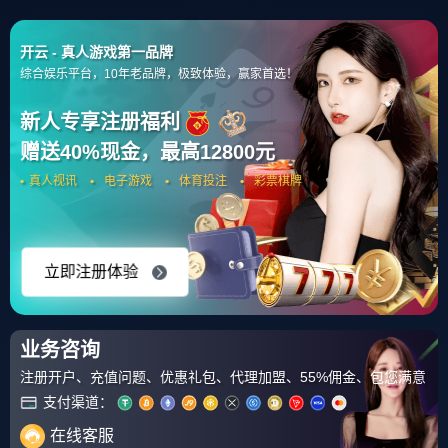
开云体育登录-范戴克统领后防，门将神勇如天
降，葡萄牙横扫匈牙利挺进2026世界杯十六强
2026-06-28 2:38:57
球队巡礼
开云美加墨
108
|
4
条评论
2026年世界杯小组赛的烽火已经燃遍北美大陆,而其中最令人
血脉偾张的一场强强对话，无疑是欧洲劲旅葡萄牙与东欧铁
骑匈牙利之间的巅峰对决，赛前，外界普遍认为这将是一场
势均力敌的拉锯战——匈牙利近年崛起迅速，团队纪律严
明，而葡萄牙拥有世界顶级攻击线，90分钟战罢，比分牌上
赫然写着4:0，葡萄牙用一场酣畅淋漓的横扫，向世界宣告了
他们的野心。
比赛的进程远比比分所呈现的更为激烈,匈牙利开场后并未保