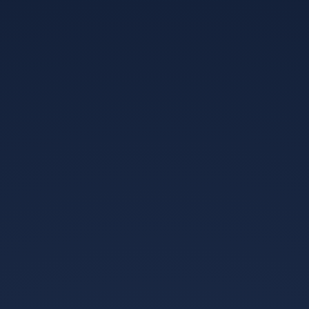
们利用角球机会，由中后卫卡伦斯头球扳平比分，2:2，比赛重新