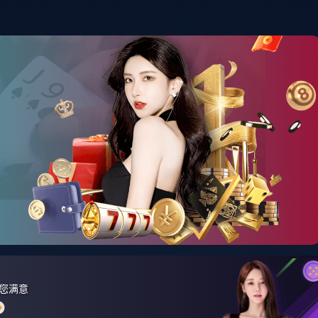
巡礼
世界杯
球星对决
历届冠军
狮怒吼，伊朗绝杀秘鲁，贝林厄
76
|
2
条评
悬殊的对决，却上演了本届赛事至今最令人窒息的剧本，在卡塔尔教
时阶段完成绝杀，以3:2击败南美劲旅秘鲁，全场最璀璨的光