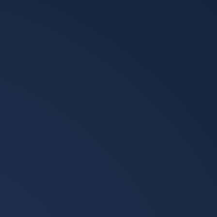
哨音的那一刻...
丹麦铁骑踏碎桑巴，福
开云体育官方网站-卡瓦
登魔翼闪耀洛杉矶
当终场哨声划破汉堡港的夜
哈尔刷新纪录之夜，土
空,比分牌上冰冷的“2-1”凝固
了一段跨越九...
耳其用希腊的鲜血书写
开云体育2026-年度焦点
史诗
篮球世界从不缺少对决，但
之战，当国王摘下玫
有些比赛注定超越胜负，成
为时代的界碑，当萨克...
瑰，开拓者时代悄然落
幕
最近发表
开云体育中国-北欧童话再续，丹麦铁骑碾碎三狮
防线，阿诺德致命一击铸就世界杯经典
开云官网-北欧寒夜中的桑巴之刃，内马尔绝杀，
丹麦书写2026世界杯最燃剧本
开云体育2026-血色点球夜，坎塞洛一剑封喉，
保加利亚险胜乌兹别克斯坦