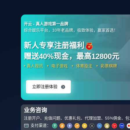
球队
首页
开云体育入口-沙漠之
姆主宰F组焦点战
2026-06-26 22:04:03
球队巡礼
开云美加墨
2026年世界杯F组第二轮,一场被认为实力
育城体育场近四万名球迷的注视下，伊朗队在补