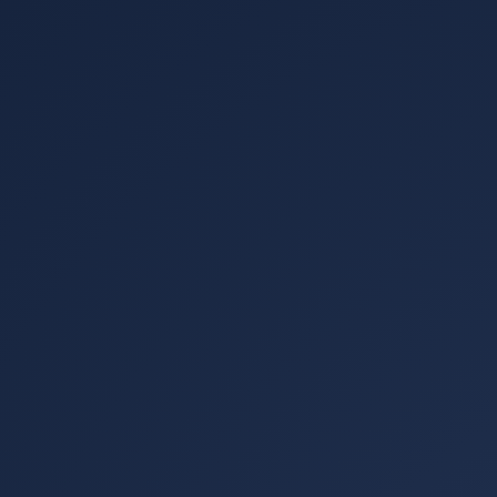
到均势，秘鲁人的身体对抗愈发强硬，伊朗队
林厄姆再次站了出来。
补时第4分钟,伊朗队获得前场任意球，距离球
眼神，让秘鲁人墙中的球员都感到不安，助跑
坠，秘鲁门将加列塞全力扑救，指尖碰到了皮球
杀！
整座球场陷入疯狂,贝林厄姆脱去球衣狂奔，
东的“雇佣兵”，而是这支波斯军团真正的精神