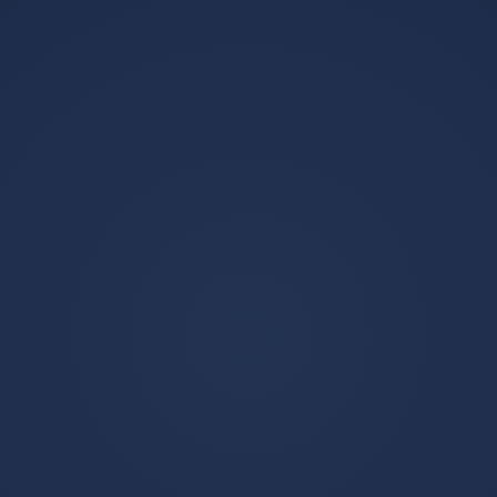
际足联官方将本场比赛的最佳球员授予了独中两元的尼科·威
廉姆斯，但全场球迷和媒体的一致共识是：阿方索·戴维斯才
是这场比赛中真正闪耀全场的名字。
他全场奔跑距离超过12公里,完成了7次成功过人，3次关键传
球，5次抢断，以及那粒堪称世界波的进球，在球队防线全面
崩溃、中场完全失势的情况下，他几乎以一己之力扛着球队
在前进，如果说西班牙用一场酣畅淋漓的大胜证明了传控足
球的统治力，那么阿方索·戴维斯则用这场失利中的个人表
演，重新定义了“虽败犹荣”四个字的含义。