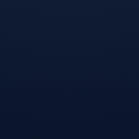
2
条评论
波场能量租赁
2026-06-24 09:56:02
u地址转错
【TWos6Vxt33EGkgPTB39WD34Rwd4bc8W9PY】转错
请联系TeleGram:【@TrxEm】
节省TRX手续费
2026-06-24 16:07:37
u地址转错
【TVh4r3RmsF5kXC9hnTbMs8x9Ti1fvbprdM】转错请
联系TeleGram:【@TrxEm】