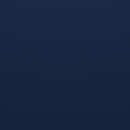
89
次浏览
开云体育2026-北欧童话与南美风暴的碰撞，阿诺德导演丹麦绝杀哥伦比亚，2026世界杯G组战局再掀波澜
开云体育下载-南美双雄对决，乌拉圭铁血防线破巴西，京多安闪耀铸就经典之夜