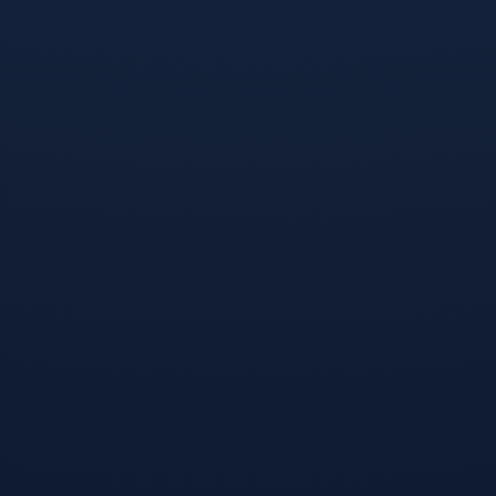
发表评论：
3
条评论