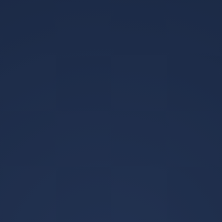
格兰发起疯狂反扑，德布劳内几乎放弃了防守，像一台失控
的中央处理器，不断向两侧分球、突破、远射，第87分钟，
他甚至在距离球门30米处一脚凌空抽射，皮球带着剧烈的下
坠击中横梁弹出，第91分钟，他送出的精准直塞又让哈里·凯
恩获得了单刀，但哥斯达黎加门将阿莱士·纳瓦斯——这位曾
经在世界杯上封神的老将——用一次教科书般的出击封堵，
化解了这次绝杀机会，当凯恩抱头跪地时，所有英格兰球迷
都明白：今晚不属于三狮军团。
这场比赛,德布劳内闪耀全场，他的传球成功率高达91%，创
造5次绝对机会，还打进了一粒世界波，但足球最终是11人的
游戏，哥斯达黎加用全场跑动120公里、多达27次成功的对抗
拼抢，将“技术流”的英格兰拖入了泥泞的肉搏战，他们的两个
进球，一个是通过连续拼抢制造的第二点机会，另一个是通
过定位球的暴力美学，英格兰输掉的，不是战术，而是那种