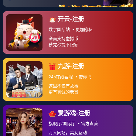
比赛的进程,完美的诠释了什么叫“强强对话”，开场后，英格
兰队迅速进入状态，他们显然汲取了首轮对阵非洲球队时慢
热的教训，索斯盖特排出的中场三人组几乎完全压制了哥斯
达黎加的菱形中场，皮球像被磁铁吸住一样在英格兰球员脚
下流转，第23分钟，德布劳内用一次标志性的“外脚背弹射”撕
开了缺口——他在禁区弧顶接到萨卡的横传，没有停顿，右
脚内脚背一记诡异的弧线球，皮球绕过所有防守球员，贴着
近门柱飞入网窝，那一刻，全场英格兰球迷的呐喊声仿佛要
将球场的顶棚掀翻。