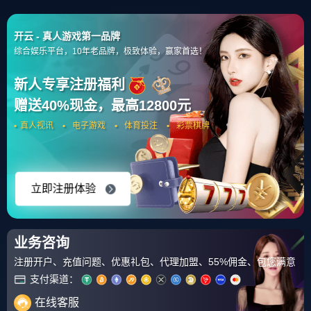
开云官网-铁血逆转！哥斯达黎加掀翻三狮军团，
德布劳内独木难支，H组强强对话上演史诗级碰
撞
2026-06-30 3:39:16
历届冠军
开云美加墨
112
|
3
条评论
2026年世界杯H组第二轮,一场被全球媒体定义为“提前上演的
淘汰赛”在卢赛尔体育场落下帷幕，当终场哨声划破卡塔尔的
夜空，记分牌上2比1的比分像一记重锤，砸在了英格兰球迷
的心上——哥斯达黎加，这支中北美劲旅，在落后一球的情
况下完成逆转，硬生生从三狮军团口中抢走了宝贵的三分，
而全场最闪耀的明星，却是失败者阵营中的凯文·德布劳内，
他的每一次触球都像在绿茵上刻下诗句，却又徒留一声叹
息。