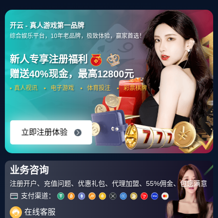
开云体育入口-中场定乾坤，比利时险胜瑞典，凯
恩成D组焦点战主宰者
2026-06-29 19:29:19
历届冠军
开云美加墨
96
|
0
条评论
2026年世界杯小组赛D组的一场焦点之战，在比利时与瑞典之
间激烈上演，这不仅是两支欧洲劲旅的直接对话，更是一场
关乎小组出线形势的关键战役，比利时凭借哈里·凯恩的统治
级表现，以2-1险胜瑞典，为本届世界杯之旅奠定了坚实的基
础，而凯恩，这位英格兰前锋在本场比赛中不仅是进球者，
更是进攻组织的核心、精神领袖的化身，他用一场“教科书式”
的表演，定义了“主导比赛”的真正含义。