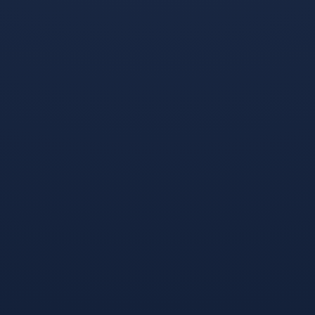
世界杯，从来不缺英雄，但能把“控制”与“激情”完美结合的球
队，才能真正走得最远，比利时,还在路上。