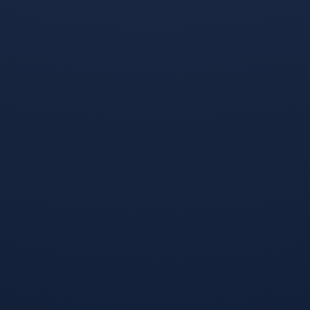
026-命运之夜的逆转，摩洛哥绝杀
开云下载-喀麦隆雄狮怒吼！全场压制瑞典
加，德布劳内点亮H组星空
姆巴佩致命一击锁定2026世界杯D组首胜