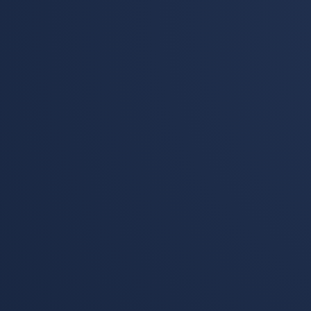
面对一个完全进入状态的顶级球员时，任何战
这场比赛的意义远不止于一张决赛门票，它标
度队这种融合了欧洲战术纪律与南美技术灵动
告诉世界：他们不再是世界杯的陪跑者,而是
而登贝莱，这个曾经在巴萨被伤病折磨、被球
用这场比赛彻底洗刷了所有的质疑——当他在
个战士的蜕变。
世界杯争冠战还没有结束，决赛的对手正虎视
经成为了他们通往巅峰道路上的里程碑，胜利
了他们拥有书写历史的勇气与实力。