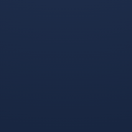
开云体育世界杯-铁血防线铸奇迹，乌拉圭防守反击制胜，三笘薰闪耀2026世界杯E组焦点战
开云FIFA-沙漠风暴席卷绿茵场，伊拉克爆冷击败摩洛哥，萨内一战封神改写H组格局