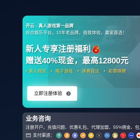
首页
球队
开云体育下载-世界杯
朗，登贝莱巨星闪耀带
2026-06-29 11:18:40
历届冠军
开云美加墨
多哈的夜空被卢赛尔体育场的璀璨灯火点燃，2
赛门票的关键战中，印度队以令人窒息的整体