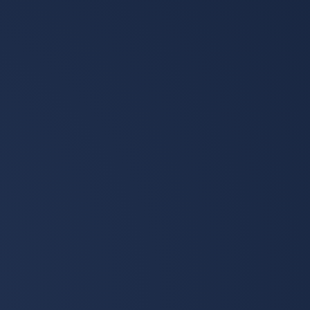
开云体育中国-草原铁骑的黄昏，当德国战车碾过
乌拉圭的倔强
开云体育中国-冰火两重天，2026世界杯半决
赛，加拿大力克波兰，梅西率领阿根廷昂首进决
赛
开云体育APP下载-战术革命与巨星闪耀，瑞士如
何用钢铁防线撕裂克罗地亚，登贝莱引爆2026世
界杯B组
开云体育中国-童话新篇，2026世界杯决赛，丹
麦铁骑踏碎桑巴，福登魔翼闪耀洛杉矶
开云APP-美加墨世界杯焦点战，罗马尼亚碾压瑞
士，贝林厄姆独领风骚
开云体育-桑巴之舞遇顽抗，巴雷拉一剑封喉定乾
坤—2026世界杯E组巴西VS泰国战记
开云体育2026-命运之夜的逆转，摩洛哥绝杀哥
你
斯达黎加，德布劳内点亮H组星空