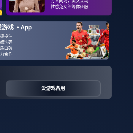
世界杯
MORE>
开云体育中国-北欧童话再续，丹麦铁
07-05
骑碾碎三狮防线，阿诺德致命一击铸
就世界杯经典
开云体育中国-草原铁骑的黄昏，当德
07-04
国战车碾过乌拉圭的倔强
开云体育中国-童话新篇，2026世界
07-04
杯决赛，丹麦铁骑踏碎桑巴，福登魔
翼闪耀洛杉矶
开云体育入口-绿茵绝响，福登压哨绝
07-03
杀，英格兰惊险逆转哥斯达黎加
开云下载-2026世界杯B组关键战，捷
07-02
克爆冷击败瑞士，凯恩领衔英格兰强
势取胜