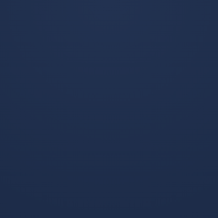
术都显得苍白。”
志着亚洲足球格局的剧烈变化——传统的伊朗式铁血足球，在印
的全新打法面前，第一次显得力不从心，印度足球用这场关键战
一支真正有能力争冠的劲旅。
迷嘘声淹没的天才，终于在世界杯的舞台上完成了自我救赎，他
场边脱下球衣，露出被汗水浸透的肌肉线条时,所有人都看到了一
眈眈，但对于印度队和登贝莱而言，这场压制伊朗的关键战，已
的道路从来不会平坦，但今夜，登贝莱和他的队友们,向世界证明