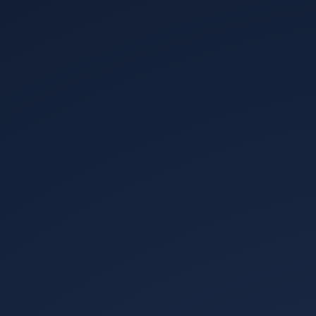
门将的十指关，整个进球过程流畅得令人窒息
伊朗队并非没有反抗，下半场开始后，他们试
机会头槌破门，将比分扳为1比1，那一刻，
归于平衡时,登贝莱再次站了出来。