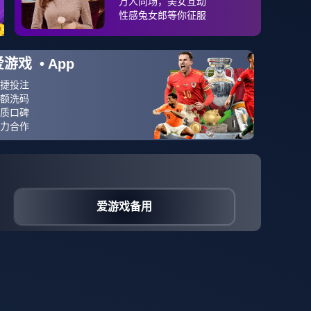
世界杯
MORE>
开云体育中国-北欧童话再续，丹麦铁
07-05
骑碾碎三狮防线，阿诺德致命一击铸
就世界杯经典
开云体育中国-草原铁骑的黄昏，当德
07-04
国战车碾过乌拉圭的倔强
开云体育中国-童话新篇，2026世界
07-04
杯决赛，丹麦铁骑踏碎桑巴，福登魔
翼闪耀洛杉矶
开云体育入口-绿茵绝响，福登压哨绝
07-03
杀，英格兰惊险逆转哥斯达黎加
开云下载-2026世界杯B组关键战，捷
07-02
克爆冷击败瑞士，凯恩领衔英格兰强
势取胜