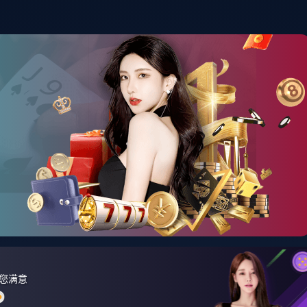
历届冠军
巡礼
世界杯
球星对决
，2026世界杯复仇之战，澳大利
·戴维斯完成致命一击
85
|
3
条评