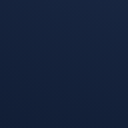
85
次浏览
开云体育APP下载-战术革命与巨星闪耀，瑞
开云体育2
士如何用钢铁防线撕裂克罗地亚，登贝莱引
哥斯达黎
爆2026世界杯B组