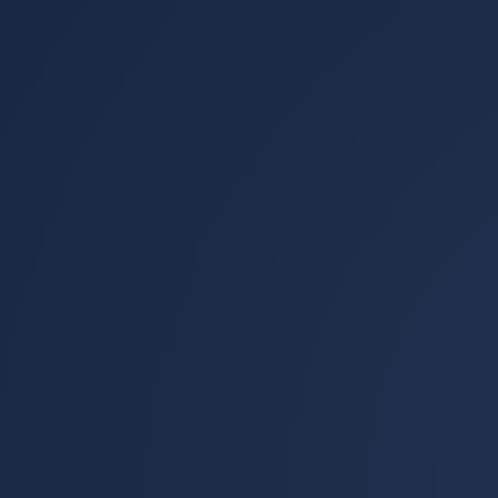
“这只是一个开始。”戴维斯在混合采访区对着
更远，这场胜利让我们找回了自信，也让所有