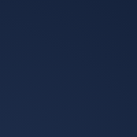
哨音的那一刻...
丹麦铁骑踏碎桑巴，福
开云体育官方网站-卡瓦
登魔翼闪耀洛杉矶
当终场哨声划破汉堡港的夜
哈尔刷新纪录之夜，土
空,比分牌上冰冷的“2-1”凝固
了一段跨越九...
耳其用希腊的鲜血书写
方
开云体育2026-年度焦点
史诗
篮球世界从不缺少对决，但
之战，当国王摘下玫
有些比赛注定超越胜负，成
为时代的界碑，当萨克...
瑰，开拓者时代悄然落
幕
最近发表
开云体育中国-北欧童话再续，丹麦铁骑碾碎三狮
防线，阿诺德致命一击铸就世界杯经典
开云官网-北欧寒夜中的桑巴之刃，内马尔绝杀，
丹麦书写2026世界杯最燃剧本
开云体育2026-血色点球夜，坎塞洛一剑封喉，
保加利亚险胜乌兹别克斯坦