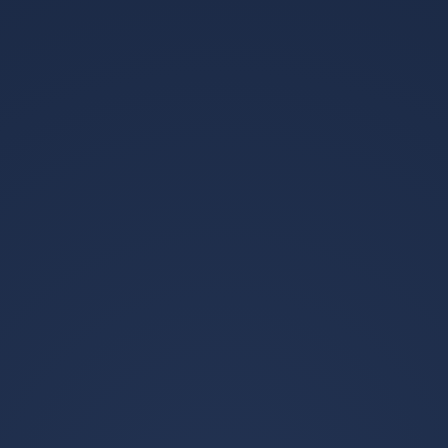
比赛进入最后十分钟，所有人都以为这场比赛将以平局收场
时，费利克斯再次站了出来，第84分钟，意大利获得反击机
会，费利克斯在中圈附近拿球后，没有选择分球，而是以一
己之力启动，他先是加速甩开第一个防守球员，随后用一个
极其逼真的变向动作晃过第二个防守球员，面对出击的库尔
图瓦，他没有选择大力抽射，而是极为冷静地挑射远角，皮
球越过库尔图瓦的头顶，缓缓飞入球网，3比2！绝杀！安联
球场爆发出山呼海啸般的欢呼，费利克斯狂喜着跑向角旗
区，滑跪庆祝,身后是失望到极点的比利时球员。
比赛结束时，比分定格在3比2，意大利完成了不可思议的逆
转，而费利克斯，这个年仅23岁的年轻前场多面手，用一传
一射的完美表现，成为全场比赛当之无愧的最佳球员，赛
后，意大利媒体毫不吝啬赞美之词，称他为“蓝衣军团的新