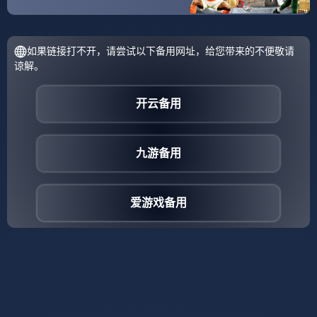
仿佛被注入了全新的灵魂，他并不像传统意大利边锋那样执
着于下底传中，而是频繁内切,用极其灵动的跑位拉扯比利时
本就脆弱的防线。
第54分钟，费利克斯第一次惊艳全场，他在左路接球后，先
是一个漂亮的假动作晃过登东克尔，紧接着面对补防的费尔
通亨，他没有选择传球，而是在禁区前沿突然起脚兜射远
角，皮球带着强烈的旋转，绕过库尔图瓦的指尖，击中远门
柱内侧弹入网窝，1比2！意大利人看到了希望的曙光。
这个进球仿佛打开了潘多拉的魔盒，比利时人开始陷入慌
乱，他们试图稳住阵脚，但费利克斯的冲击力实在太强，第
68分钟，又是费利克斯，他在禁区右侧用一记匪夷所思的脚
后跟传球，精准地找到了插上的巴雷拉，后者迎球怒射，皮
球直挂死角，2比2！安联球场彻底沸腾,意大利球迷从绝望的
深渊被拉回希望的顶点。