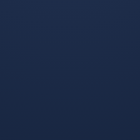
的黄金一代逐渐老去，德布劳内、阿扎尔的状态早已不复当
年之勇，被一个年轻人以一己之力击败，或许意味着，欧洲
红魔的时代，正在悄然落幕，2026年世界杯D组的这场巅峰对
决，注定将成为世界足球史上又一经典之战，而费利克斯的
名字,也将被永远镌刻在这一夜的光辉之中。