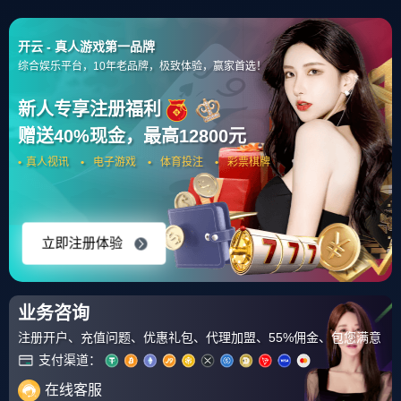
开云官网2026-蓝衣军团绝地反击，费利克斯闪耀
全场，意大利戏剧性逆转比利时
2026-06-24 4:44:02
历届冠军
开云美加墨
92
|
3
条评论
2026年世界杯D组小组赛首轮，一场被寄予厚望的欧洲强强对
话在慕尼黑安联球场拉开帷幕，意大利对阵比利时，两支近
十年来在世界杯舞台上命运多舛的劲旅，用一场跌宕起伏的
90分钟，为全世界球迷奉献了本届世界杯开赛至今最精彩的
一场比赛，意大利在0比2落后的绝境下，以3比2逆转比利
时，而全场最耀眼的明星，并非人们预想中的因莫比莱或德
布劳内，而是一位此前在国家队存在感并不算高的年轻人
——费利克斯。