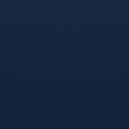
92
次浏览
开云平台-奇迹之夜，摩洛哥逆转伊拉克，梅西绝杀点燃2026世界杯H组生死战
开云官网-北欧铁骑突袭日耳曼战车，格列兹曼一剑封喉，G组上演世界杯史诗之战
开云体育APP下载-战术
开云体育2026-命运之夜
开云下载-喀麦隆雄狮怒
革命与巨星闪耀，瑞士
的逆转，摩洛哥绝杀哥
吼！全场压制瑞典，姆
如何用钢铁防线撕裂克
斯达黎加，德布劳内点
巴佩致命一击锁定2026
罗地亚，登贝莱引爆
亮H组星空
世界杯D组首胜
2026世界杯B组