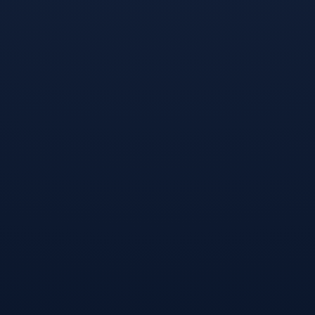
1
条评论