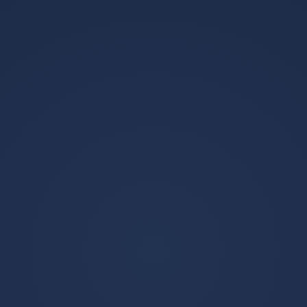
那是韩国队的一次快速反击，黄喜灿将球分给左路的孙兴
慜，面对乌拉圭中卫阿劳霍的逼抢，孙兴慜没有选择传中，
而是用一个假动作晃开角度后，起左脚兜射远角，皮球带着
弧线绕过了乌拉圭门将罗切特的十指关,击中横梁下沿弹入球
门。
1:0！孙兴慜完成致命一击！看台上的韩国太极旗如海浪般翻
涌，赛后，孙兴慜在接受采访时说：“这个进球献给所有相信
我们的韩国球迷，我们在世界杯上绝不会轻易认输。”