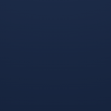
境中奋起、于沉默中爆发的瞬间。
当黑色雄鹰展翅飞过卡塔尔的夜空，当太极虎在黎明前发出
最后的咆哮，2026年世界杯的D组，已经成了一部写满泪水、
热血与英雄主义的史诗，而最后登场的主角,还尚未落笔。