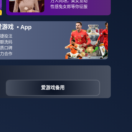
世界杯
MORE>
开云体育中国-北欧童话再续，丹麦铁
07-05
骑碾碎三狮防线，阿诺德致命一击铸
就世界杯经典
开云体育中国-草原铁骑的黄昏，当德
07-04
国战车碾过乌拉圭的倔强
开云体育中国-童话新篇，2026世界
07-04
杯决赛，丹麦铁骑踏碎桑巴，福登魔
翼闪耀洛杉矶
开云体育入口-绿茵绝响，福登压哨绝
07-03
杀，英格兰惊险逆转哥斯达黎加
开云下载-2026世界杯B组关键战，捷
07-02
克爆冷击败瑞士，凯恩领衔英格兰强
势取胜