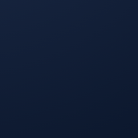
网站分类
世界杯
球队巡礼
球星对决
历届冠军
文章归档
2026年7月 (26)
2026年6月 (124)
2026年2月 (17)