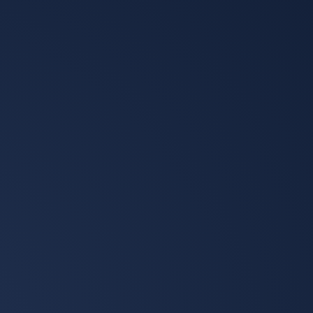
热门推荐
网友点评
开云体育中国-草原铁骑
2026年世界杯G组的这场焦
的黄昏，当德国战车碾
点战役，被很多人视为两种
足球哲学的终极碰...
过乌拉圭的倔强
开云体育中国-北欧童话
昨夜，汉堡的夜空被北欧的
再续，丹麦铁骑碾碎三
寒风吹得格外清冷，人民公
园球场的草皮上，却燃...
狮防线，阿诺德致命一
开云体育中国-童话新
击铸就世界杯经典
2026年7月19日,洛杉矶玫瑰
篇，2026世界杯决赛，
碗球场，当主裁判吹响终场