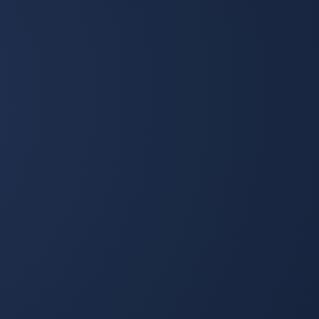
哨音的那一刻...
丹麦铁骑踏碎桑巴，福
开云体育官方网站-卡瓦
登魔翼闪耀洛杉矶
当终场哨声划破汉堡港的夜
哈尔刷新纪录之夜，土
空,比分牌上冰冷的“2-1”凝固
了一段跨越九...
耳其用希腊的鲜血书写
开云体育2026-年度焦点
史诗
篮球世界从不缺少对决，但
之战，当国王摘下玫
有些比赛注定超越胜负，成
为时代的界碑，当萨克...
瑰，开拓者时代悄然落
幕
最近发表
开云体育中国-北欧童话再续，丹麦铁骑碾碎三狮
防线，阿诺德致命一击铸就世界杯经典
开云官网-北欧寒夜中的桑巴之刃，内马尔绝杀，
丹麦书写2026世界杯最燃剧本
开云体育2026-血色点球夜，坎塞洛一剑封喉，
保加利亚险胜乌兹别克斯坦